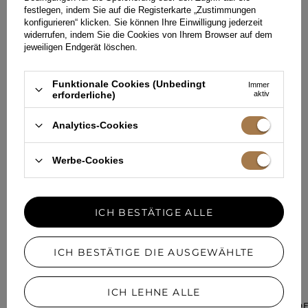
festlegen, indem Sie auf die Registerkarte „Zustimmungen
konfigurieren“ klicken. Sie können Ihre Einwilligung jederzeit
HINTERLASSEN SIE IHR FEEDBACK
widerrufen, indem Sie die Cookies von Ihrem Browser auf dem
TEILEN SIE IHRE MEINUNG
jeweiligen Endgerät löschen.
MIT ANDEREN
Funktionale Cookies (Unbedingt
Immer
Jede Meinung hilft anderen Kundinnen bei der Auswahl.
erforderliche)
aktiv
Wenn Sie dieses Modell getragen haben, teilen Sie bitte Ihre
Eindrücke mit - jedes Detail zähltal.
Analytics-Cookies
Werbe-Cookies
IHRE MEINUNG HINZUFÜGEN
Für Ihre Bewertung erhalten Sie
15 Pkt.
in unserem Treueprogramm.
ICH BESTÄTIGE ALLE
ICH BESTÄTIGE DIE AUSGEWÄHLTE
IN EINER ÄHNLICHEN FARBE
ICH LEHNE ALLE
HOVER – BORD