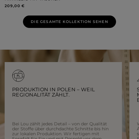
209,00 €
DIE GESAMTE KOLLEKTION SEHEN
PRODUKTION IN POLEN – WEIL
REGIONALITÄT ZÄHLT.
Bei Lou zählt jedes Detail – von der Qualität
der Stoffe über durchdachte Schnitte bis hin
Ä
zur lokalen Produktion. Wir fertigen mit
Sorgfalt für Sie und mit Respekt vor dem