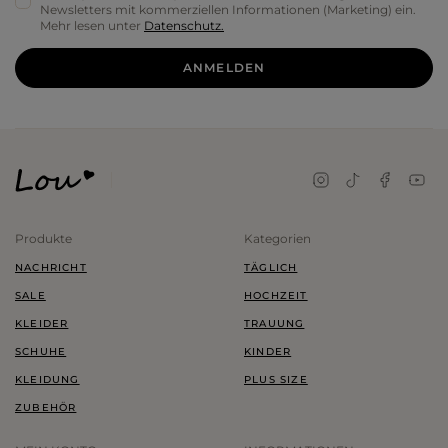
Newsletters mit kommerziellen Informationen (Marketing) ein.
Mehr lesen unter
Datenschutz.
ANMELDEN
Produkte
Kategorien
NACHRICHT
TÄGLICH
SALE
HOCHZEIT
KLEIDER
TRAUUNG
SCHUHE
KINDER
KLEIDUNG
PLUS SIZE
ZUBEHÖR