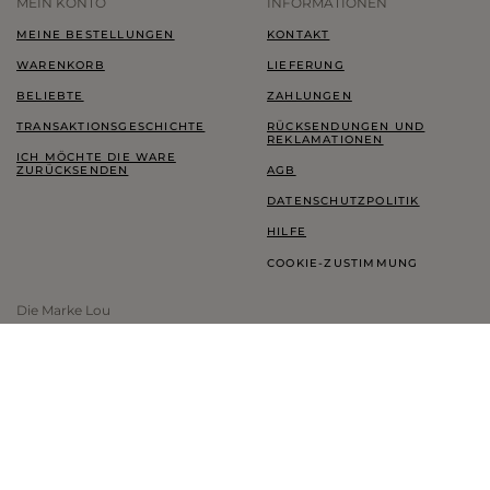
MEIN KONTO
INFORMATIONEN
MEINE BESTELLUNGEN
KONTAKT
WARENKORB
LIEFERUNG
BELIEBTE
ZAHLUNGEN
TRANSAKTIONSGESCHICHTE
RÜCKSENDUNGEN UND
REKLAMATIONEN
ICH MÖCHTE DIE WARE
ZURÜCKSENDEN
AGB
DATENSCHUTZPOLITIK
HILFE
COOKIE-ZUSTIMMUNG
Die Marke Lou
LOOKBOOK
TREUEPROGRAMM
THINK GREEN
BLOG
SHOWROOM LOU