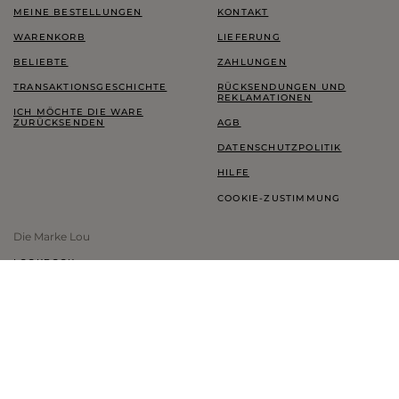
MEINE BESTELLUNGEN
KONTAKT
WARENKORB
LIEFERUNG
BELIEBTE
ZAHLUNGEN
TRANSAKTIONSGESCHICHTE
RÜCKSENDUNGEN UND
REKLAMATIONEN
ICH MÖCHTE DIE WARE
ZURÜCKSENDEN
AGB
DATENSCHUTZPOLITIK
HILFE
COOKIE-ZUSTIMMUNG
Die Marke Lou
LOOKBOOK
TREUEPROGRAMM
THINK GREEN
BLOG
SHOWROOM LOU
INFORMATIONEN ZUR MARKE