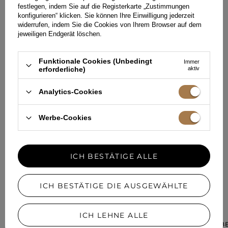
festlegen, indem Sie auf die Registerkarte „Zustimmungen
konfigurieren“ klicken. Sie können Ihre Einwilligung jederzeit
HINTERLASSEN SIE IHR FEEDBACK
widerrufen, indem Sie die Cookies von Ihrem Browser auf dem
TEILEN SIE IHRE MEINUNG
jeweiligen Endgerät löschen.
MIT ANDEREN
Funktionale Cookies (Unbedingt
Immer
Jede Meinung hilft anderen Kundinnen bei der Auswahl.
erforderliche)
aktiv
Wenn Sie dieses Modell getragen haben, teilen Sie bitte Ihre
Eindrücke mit - jedes Detail zähltal.
Analytics-Cookies
IHRE MEINUNG HINZUFÜGEN
Werbe-Cookies
Für Ihre Bewertung erhalten Sie
15 Pkt.
in unserem Treueprogramm.
ICH BESTÄTIGE ALLE
ICH BESTÄTIGE DIE AUSGEWÄHLTE
IN EINER ÄHNLICHEN FARBE
ICH LEHNE ALLE
NEU
SHERRY – GELBE