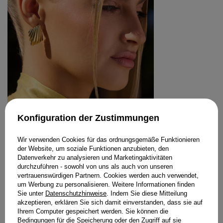
Konfiguration der Zustimmungen
RAYS - VERGOLDETE STAHLOHRRINGE
Wir verwenden Cookies für das ordnungsgemäße Funktionieren
69,00 €
der Website, um soziale Funktionen anzubieten, den
GRÖSSE
Datenverkehr zu analysieren und Marketingaktivitäten
durchzuführen - sowohl von uns als auch von unseren
IN DEN WARENKORB
vertrauenswürdigen Partnern. Cookies werden auch verwendet,
um Werbung zu personalisieren. Weitere Informationen finden
STYLING KAUFEN
Sie unter
Datenschutzhinweise
. Indem Sie diese Mitteilung
akzeptieren, erklären Sie sich damit einverstanden, dass sie auf
Ihrem Computer gespeichert werden. Sie können die
Bedingungen für die Speicherung oder den Zugriff auf sie