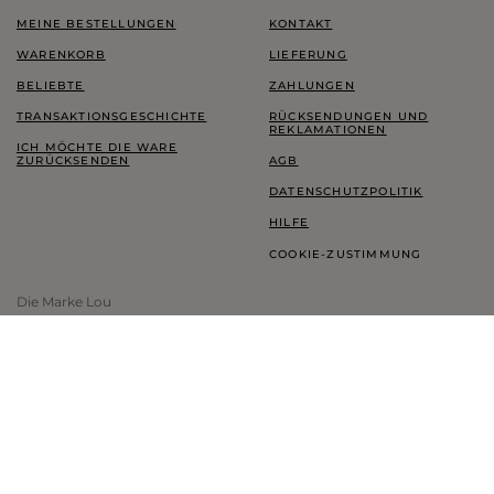
MEINE BESTELLUNGEN
KONTAKT
WARENKORB
LIEFERUNG
BELIEBTE
ZAHLUNGEN
TRANSAKTIONSGESCHICHTE
RÜCKSENDUNGEN UND
REKLAMATIONEN
ICH MÖCHTE DIE WARE
ZURÜCKSENDEN
AGB
DATENSCHUTZPOLITIK
HILFE
COOKIE-ZUSTIMMUNG
Die Marke Lou
LOOKBOOK
TREUEPROGRAMM
THINK GREEN
BLOG
SHOWROOM LOU
INFORMATIONEN ZUR MARKE