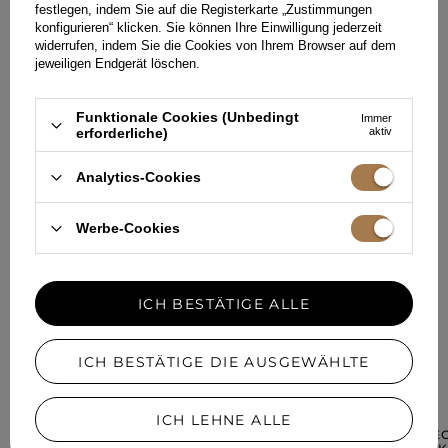
festlegen, indem Sie auf die Registerkarte „Zustimmungen
konfigurieren“ klicken. Sie können Ihre Einwilligung jederzeit
HINTERLASSEN SIE IHR FEEDBACK
widerrufen, indem Sie die Cookies von Ihrem Browser auf dem
TEILEN SIE IHRE MEINUNG
jeweiligen Endgerät löschen.
MIT ANDEREN
Funktionale Cookies (Unbedingt
Immer
Jede Meinung hilft anderen Kundinnen bei der Auswahl.
erforderliche)
aktiv
Wenn Sie dieses Modell getragen haben, teilen Sie bitte Ihre
Eindrücke mit - jedes Detail zähltal.
Analytics-Cookies
IHRE MEINUNG HINZUFÜGEN
Werbe-Cookies
Für Ihre Bewertung erhalten Sie
15 Pkt.
in unserem Treueprogramm.
ICH BESTÄTIGE ALLE
ICH BESTÄTIGE DIE AUSGEWÄHLTE
IN EINER ÄHNLICHEN FARBE
ICH LEHNE ALLE
RENESME - ELE