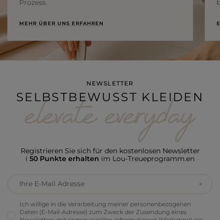
Prozess.
b
MEHR ÜBER UNS ERFAHREN
E
NEWSLETTER
SELBSTBEWUSST KLEIDEN
Registrieren Sie sich für den kostenlosen Newsletter
i
50 Punkte erhalten
im Lou-Treueprogramm.en
Ihre E-Mail Adresse
Ich willige in die Verarbeitung meiner personenbezogenen
Daten (E-Mail-Adresse) zum Zweck der Zusendung eines
Newsletters mit kommerziellen Informationen (Marketing) ein.