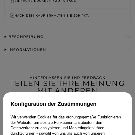
EINFACHE RÜCKKEHR ZU
14 TAGE
NACH DEM KAUF ERHALTEN SIE
209 PKT.
BESCHREIBUNG
INFORMATIONEN
HINTERLASSEN SIE IHR FEEDBACK
TEILEN SIE IHRE MEINUNG
MIT ANDEREN
Konfiguration der Zustimmungen
Jede Meinung hilft anderen Kundinnen bei der Auswahl.
Wenn Sie dieses Modell getragen haben, teilen Sie bitte Ihre
Eindrücke mit - jedes Detail zähltal.
Wir verwenden Cookies für das ordnungsgemäße Funktionieren
der Website, um soziale Funktionen anzubieten, den
Datenverkehr zu analysieren und Marketingaktivitäten
durchzuführen - sowohl von uns als auch von unseren
IHRE MEINUNG HINZUFÜGEN