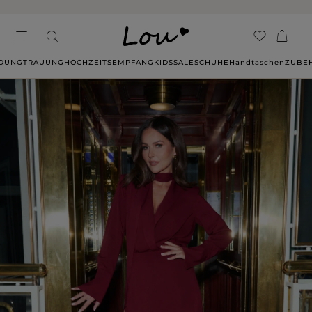
14 TAGE RÜCKGABE OHNE ANGABE VON GRÜNDEN
IDUNG
TRAUUNG
HOCHZEITSEMPFANG
KIDS
SALE
SCHUHE
Handtaschen
ZUBE