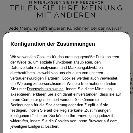
HINTERLASSEN SIE IHR FEEDBACK
TEILEN SIE IHRE MEINUNG
MIT ANDEREN
Jede Meinung hilft anderen Kundinnen bei der Auswahl.
Wenn Sie dieses Modell getragen haben, teilen Sie bitte Ihre
Eindrücke mit - jedes Detail zähltal.
Konfiguration der Zustimmungen
Wir verwenden Cookies für das ordnungsgemäße Funktionieren
der Website, um soziale Funktionen anzubieten, den
5/5
5/5
Datenverkehr zu analysieren und Marketingaktivitäten
durchzuführen - sowohl von uns als auch von unseren
Wunderbar, schön, schön legt
Ich habe mi
vertrauenswürdigen Partnern. Cookies werden auch verwendet,
wunderbar kaufte ich ein
besonders g
anderes die gleiche schwarz
unzählige 
um Werbung zu personalisieren. Weitere Informationen finden
Ich empfehle
entlockt ❤️
Sie unter
Datenschutzhinweise
. Indem Sie diese Mitteilung
bequem, ein
akzeptieren, erklären Sie sich damit einverstanden, dass sie auf
ANONIM
Ihrem Computer gespeichert werden. Sie können die
ANONIM
Bedingungen für die Speicherung oder den Zugriff auf sie
festlegen, indem Sie auf die Registerkarte „Zustimmungen
konfigurieren“ klicken. Sie können Ihre Einwilligung jederzeit
widerrufen, indem Sie die Cookies von Ihrem Browser auf dem
jeweiligen Endgerät löschen.