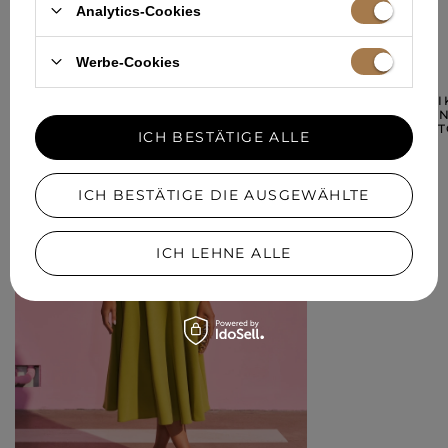
Menschen mit sehr schmalen
Analytics-Cookies
Schultern.
IN EINER ÄHNLICHEN FARBE
Werbe-Cookies
NEU
BLYTHIA - MAXI
DRAPIERUNGEN
ERBSENGRÜN-
ICH BESTÄTIGE ALLE
249,00 €
ICH BESTÄTIGE DIE AUSGEWÄHLTE
ICH LEHNE ALLE