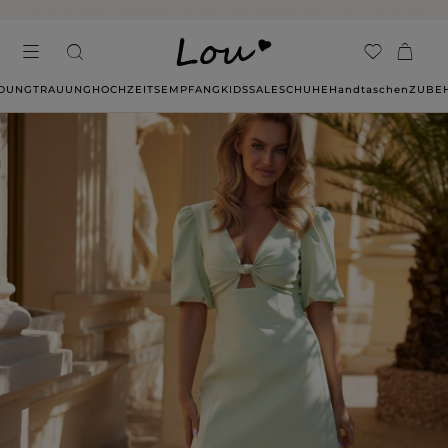
14 TAGE RÜCKGABE OHNE ANGABE VON GRÜNDEN
IDUNG
TRAUUNG
HOCHZEITSEMPFANG
KIDS
SALE
SCHUHE
Handtaschen
ZUBE