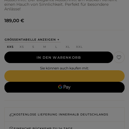
einen Hauch von Sinnlichkeit. Perfekt für besondere
Anlässe!
189,00 €
GRÖSSENTABELLE ANZEIGEN
XXS
XS
S
M
L
XL
XXL
IN DEN WARENKORB
Sie können auch kaufen mit:
KOSTENLOSE LIEFERUNG INNERHALB DEUTSCHLANDS
EINFACHE RÜCKKEHR ZU
14 TAGE