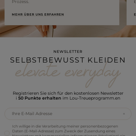
Prozess.
b
MEHR ÜBER UNS ERFAHREN
E
NEWSLETTER
SELBSTBEWUSST KLEIDEN
Registrieren Sie sich für den kostenlosen Newsletter
i
50 Punkte erhalten
im Lou-Treueprogramm.en
Ihre E-Mail Adresse
Ich willige in die Verarbeitung meiner personenbezogenen
Daten (E-Mail-Adresse) zum Zweck der Zusendung eines
Newsletters mit kommerziellen Informationen (Marketing) ein.