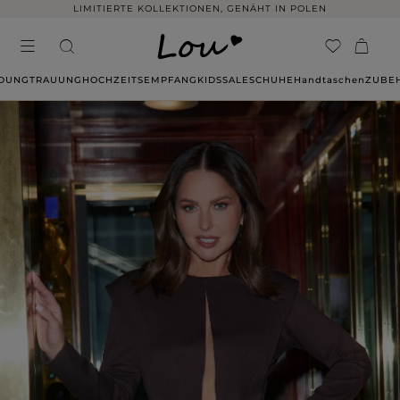
LIMITIERTE KOLLEKTIONEN, GENÄHT IN POLEN
IDUNG
TRAUUNG
HOCHZEITSEMPFANG
KIDS
SALE
SCHUHE
Handtaschen
ZUBE