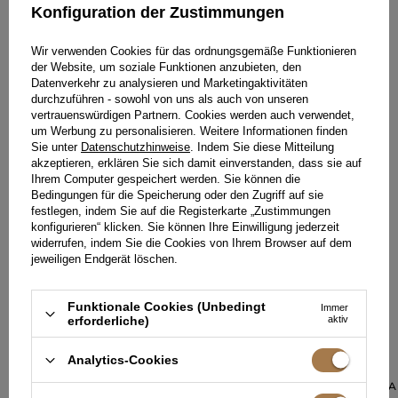
Konfiguration der Zustimmungen
HINTERLASSEN SIE IHR FEEDBACK
TEILEN SIE IHRE MEINUNG
Wir verwenden Cookies für das ordnungsgemäße Funktionieren
MIT ANDEREN
der Website, um soziale Funktionen anzubieten, den
Datenverkehr zu analysieren und Marketingaktivitäten
durchzuführen - sowohl von uns als auch von unseren
Jede Meinung hilft anderen Kundinnen bei der Auswahl.
vertrauenswürdigen Partnern. Cookies werden auch verwendet,
Wenn Sie dieses Modell getragen haben, teilen Sie bitte Ihre
um Werbung zu personalisieren. Weitere Informationen finden
Eindrücke mit - jedes Detail zähltal.
Sie unter
Datenschutzhinweise
. Indem Sie diese Mitteilung
akzeptieren, erklären Sie sich damit einverstanden, dass sie auf
Ihrem Computer gespeichert werden. Sie können die
Bedingungen für die Speicherung oder den Zugriff auf sie
IHRE MEINUNG HINZUFÜGEN
festlegen, indem Sie auf die Registerkarte „Zustimmungen
Für Ihre Bewertung erhalten Sie
15 Pkt.
konfigurieren“ klicken. Sie können Ihre Einwilligung jederzeit
in unserem Treueprogramm.
widerrufen, indem Sie die Cookies von Ihrem Browser auf dem
jeweiligen Endgerät löschen.
Funktionale Cookies (Unbedingt
Immer
erforderliche)
aktiv
IN EINER ÄHNLICHEN FARBE
Analytics-Cookies
KIMBERLY - TR