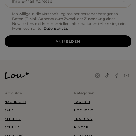
Ihre E-Mail Adresse
Ich willige in die Verarbeitung meiner personenbezogenen
Daten (E-Mail-Adresse) zum Zweck der Zusendung eines
Newsletters mit kommerziellen Informationen (Marketing) ein.
Mehr lesen unter
Datenschutz.
ANMELDEN
Produkte
Kategorien
NACHRICHT
TÄGLICH
SALE
HOCHZEIT
KLEIDER
TRAUUNG
SCHUHE
KINDER
KLEIDUNG
PLUS SIZE