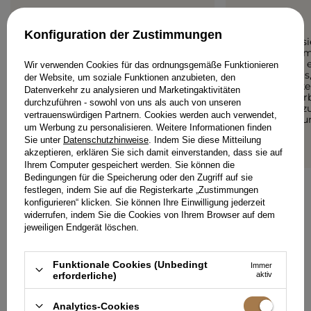
5/5
5/5
Konfiguration der Zustimmungen
Hochwertige Verarbeitung,
Das Kleid s
perfekte Größe, perfekte
wie auf dem 
Passform, sehr zufrieden
leuchtend, e
Wir verwenden Cookies für das ordnungsgemäße Funktionieren
tanzbar aus,
der Website, um soziale Funktionen anzubieten, den
ANONIM
etwas dicke
Datenverkehr zu analysieren und Marketingaktivitäten
die wunderb
durchzuführen - sowohl von uns als auch von unseren
hat, nicht z
vertrauenswürdigen Partnern. Cookies werden auch verwendet,
empfehle u
um Werbung zu personalisieren. Weitere Informationen finden
Fall wieder
ANONIM
Sie unter
Datenschutzhinweise
. Indem Sie diese Mitteilung
akzeptieren, erklären Sie sich damit einverstanden, dass sie auf
Ihrem Computer gespeichert werden. Sie können die
Bedingungen für die Speicherung oder den Zugriff auf sie
festlegen, indem Sie auf die Registerkarte „Zustimmungen
konfigurieren“ klicken. Sie können Ihre Einwilligung jederzeit
IHRE MEINUNG HINZUFÜGEN
widerrufen, indem Sie die Cookies von Ihrem Browser auf dem
jeweiligen Endgerät löschen.
Für Ihre Bewertung erhalten Sie
15 Pkt.
in unserem Treueprogramm.
Funktionale Cookies (Unbedingt
Immer
erforderliche)
aktiv
Analytics-Cookies