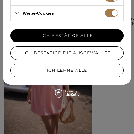
IN EINER ÄHNLICHEN FARBE
Werbe-Cookies
HONIA – ROSAF
MIT GOLDFADE
219,00 €
ICH BESTÄTIGE ALLE
ICH BESTÄTIGE DIE AUSGEWÄHLTE
ICH LEHNE ALLE