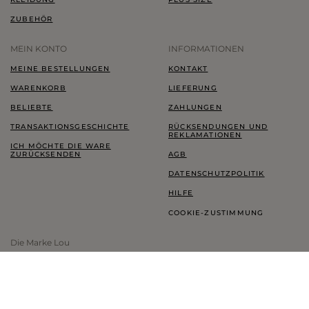
ZUBEHÖR
MEIN KONTO
INFORMATIONEN
MEINE BESTELLUNGEN
KONTAKT
WARENKORB
LIEFERUNG
BELIEBTE
ZAHLUNGEN
TRANSAKTIONSGESCHICHTE
RÜCKSENDUNGEN UND
REKLAMATIONEN
ICH MÖCHTE DIE WARE
ZURÜCKSENDEN
AGB
DATENSCHUTZPOLITIK
HILFE
COOKIE-ZUSTIMMUNG
Die Marke Lou
LOOKBOOK
TREUEPROGRAMM
THINK GREEN