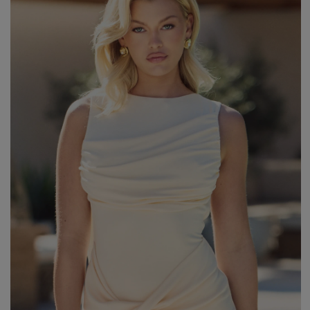
WEIHNACHTEN
ASYMMETRISCHE KLEID
SILVESTER
STRICKKLEIDER
KOMMUNION
MIT RÜSCHEN
VELOURS
Art
MIT SCHÖSSCHEN
SPANISCHE KLEIDER
CASUAL - KLEIDER
PASTELLKLEIDER
ABENDKLEIDER
BROKATKLEIDER
ALLES ANZEIGEN
ENTDECKEN SIE DIE NEUHEITEN