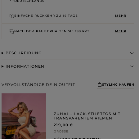
ROSA
DEUTSCHLANDS
GRAUE
DRUCKE
EINFACHE RÜCKKEHR ZU
14 TAGE
MEHR
NACH DEM KAUF ERHALTEN SIE
199 PKT.
MEHR
BESCHREIBUNG
INFORMATIONEN
VERVOLLSTÄNDIGE DEIN OUTFIT
STYLING KAUFEN
ZUHAL – LACK-STILETTOS MIT
TRANSPARENTEM RIEMEN
219,00 €
GRÖSSE