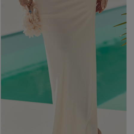
OHNE AUSSCHNITT
HERBSTKLEIDER
ER
ASYMMETRISCHER
CARMEN
Länge
Ärmel / Träger
MINI
MIDI
OHNE TRÄGER
MAXI
MIT TRÄGERN