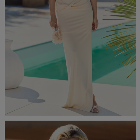
Beliebte Kategorien
NEUHEITEN
ZUR HOCHZEIT
BESTSELLER
ALLE ANZ
Stil
PARTYKLEIDER
BOHO
JEANSKLEIDER
TRAUUNG
COCTAILKLEIDER
TAUFE
SPITZENKLEIDER
ALLTAG
FIGURBETONTE KLEIDE
DATE
ELEGANTE KLEIDER
VALENTINSTAG
AUSGESTELLTE KLEIDER
ABSCHLUSSBALL
FORMELLE KLEIDER