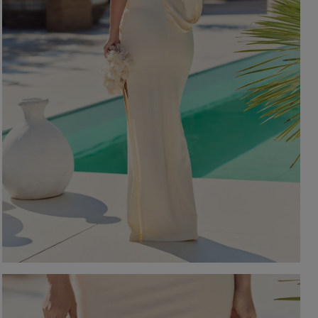
EIGEN
KARIERTE KLEIDER
Ausschnitt
TAILLIERTES KLEID
PAILLETTENKLEID
AM RÜCKEN
AMERIKANISCHER
QUADRAT
Saison / Stoff
R
U-BOOT
V-AUSSCHNITT
SOMMERKLEIDER
KARO
FRÜHLINGSKLEIDER