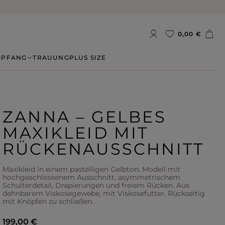
0,00 €
MPFANG
TRAUUNG
PLUS SIZE
ZANNA – GELBES
MAXIKLEID MIT
RÜCKENAUSSCHNITT
Maxikleid in einem pastelligen Gelbton. Modell mit
hochgeschlossenem Ausschnitt, asymmetrischem
Schulterdetail, Drapierungen und freiem Rücken. Aus
dehnbarem Viskosegewebe, mit Viskosefutter. Rückseitig
mit Knöpfen zu schließen.
199,00 €