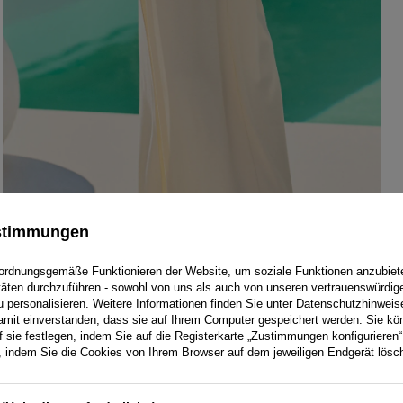
ustimmungen
ordnungsgemäße Funktionieren der Website, um soziale Funktionen anzubiet
itäten durchzuführen - sowohl von uns als auch von unseren vertrauenswürdig
personalisieren. Weitere Informationen finden Sie unter
Datenschutzhinweis
damit einverstanden, dass sie auf Ihrem Computer gespeichert werden. Sie kö
f sie festlegen, indem Sie auf die Registerkarte „Zustimmungen konfigurieren“
en, indem Sie die Cookies von Ihrem Browser auf dem jeweiligen Endgerät lösc