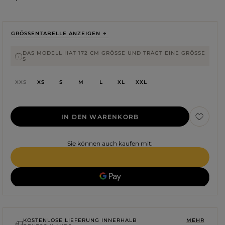
GRÖSSENTABELLE ANZEIGEN
DAS MODELL HAT 172 CM GRÖSSE UND TRÄGT EINE GRÖSSE S
XXS
XS
S
M
L
XL
XXL
IN DEN WARENKORB
Sie können auch kaufen mit:
Farbe
ROTE
SCHWARZE
BEIGE
WEISSE
BLAUE
GRÜNE
KOSTENLOSE LIEFERUNG INNERHALB
MEHR