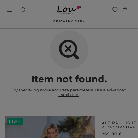
GESCHENKIDEEN
Item not found.
Try specifying more accurate parameters. Use a
advanced
search tool
.
NEW IN
NEW IN
ALZIRA – LIGHT
A DECORATIVE
269,00 €