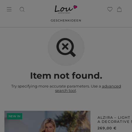
GESCHENKIDEEN
Item not found.
Try specifying more accurate parameters. Use a
advanced
search tool
.
NEW IN
NEW IN
ALZIRA – LIGHT
A DECORATIVE
269,00 €