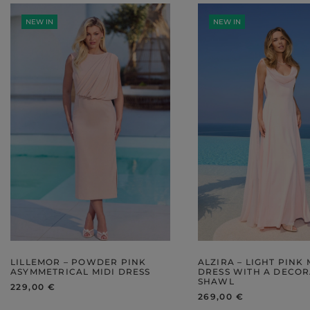
GREEN
NEW IN
NEW IN
PINK
GREY
YELLOW
ORANGE
BROWN
IN FLOWERS
WITH TULLE
LILLEMOR – POWDER PINK
ALZIRA – LIGHT PINK 
ASYMMETRICAL MIDI DRESS
DRESS WITH A DECOR
SHAWL
229,00 €
269,00 €