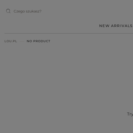
NEW ARRIVALS
LOU.PL
NO PRODUCT
MIDI
MINI
MAXI
RED
BLACK
BEIGE
WHITE
Tr
BLUE