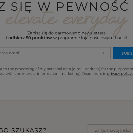
Z SIĘ W PEWNOŚĆ 
Zapisz się do darmowego newslettera
i
odbierz 50 punktów
w programie lojalnościowym Lou.pl
dres email
SUBS
t to the processing of my personal data (e-mail address) for the purpose o
ter with commercial information (marketing). Read more in
privacy policy.
EGO SZUKASZ?