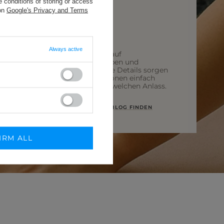
 conditions of storing or access
 on
Google's Privacy and Terms
Always active
Wir entwerfen mit Blick auf
unterschiedliche Figurtypen und
Bedürfnisse. Durchdachte Details sorgen
dafür, dass unsere Kreationen einfach
„sitzen" – ganz gleich für welchen Anlass.
INSPIRATION AUF UNSEREM BLOG FINDEN
IRM ALL