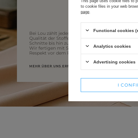
V
This page uses cookie files to p
to cookie files in your web bro
page
.
DISCOVER WHAT'S NEW
Functional cookies (
Bei Lou zählt jedes Detail – von der
Qualität der Stoffe über durchdachte
Schnitte bis hin zur lokalen Produktion.
Analytics cookies
Wir fertigen mit Sorgfalt für Sie und mit
Respekt vor dem Prozess.
Advertising cookies
MEHR ÜBER UNS ERFAHREN
I CONF