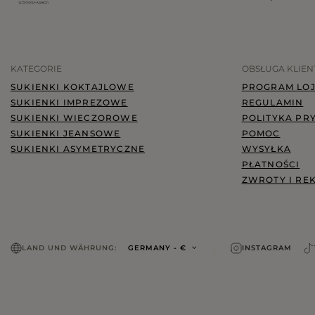
SUITS
SETS
KATEGORIE
OBSŁUGA KLIEN
BLAZERS
SUKIENKI KOKTAJLOWE
PROGRAM LO
SKIRTS
SUKIENKI IMPREZOWE
REGULAMIN
SUKIENKI WIECZOROWE
POLITYKA PR
SUKIENKI JEANSOWE
POMOC
SUKIENKI ASYMETRYCZNE
WYSYŁKA
PŁATNOŚCI
ZWROTY I RE
LAND UND WÄHRUNG:
GERMANY
- €
INSTAGRAM