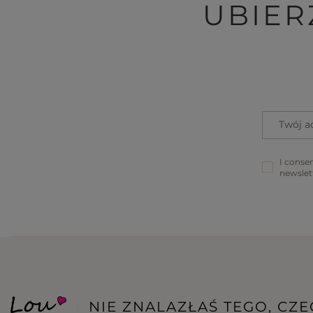
UBIER
Twój a
I consen
newslet
BRACELETS
JEWELRY
HAIR ELASTICS
JUMPSUITS
BELTS
T-SHIRTS
WINTER HATS
TRACKSUITS
NIE ZNALAZŁAŚ TEGO, CZ