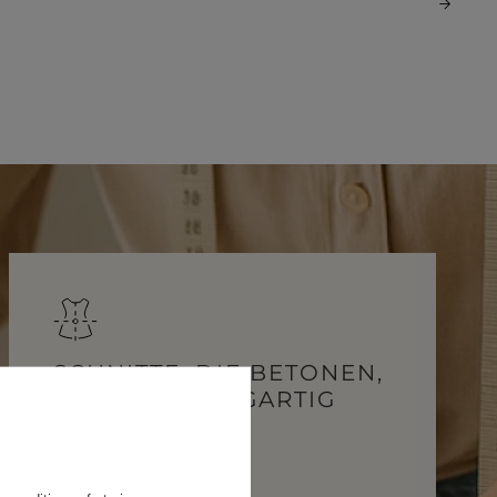
FABRIC
ps
S
SCHNITTE, DIE BETONEN,
DER STRAPS
WAS SIE EINZIGARTIG
gories
MACHT.
WEDDING
DUCTS