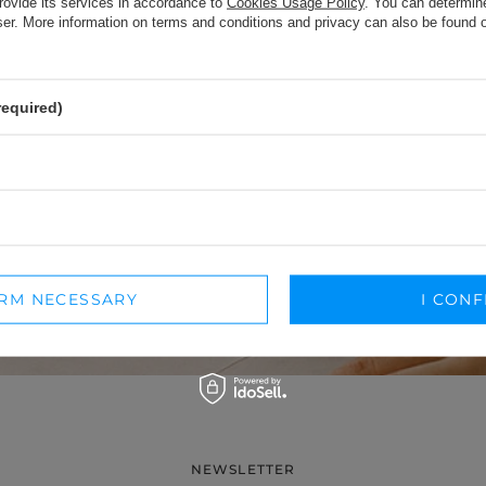
-NECKLINE
rovide its services in accordance to
Cookies Usage Policy
. You can determine
SPÜRT.
PRINTS
wser. More information on terms and conditions and privacy can also be found
required)
Wir wählen Stoffe mit Blick auf Komfort
und Ästhetik. Es geht nicht nur um das
Aussehen, sondern darum, wie sich das
Produkt in Bewegung anfühlt und wie
lange es Sie begleitet.
ERFAHREN SIE, WIE EIN KLEID ENTSTEHT
IRM NECESSARY
I CONF
NEWSLETTER