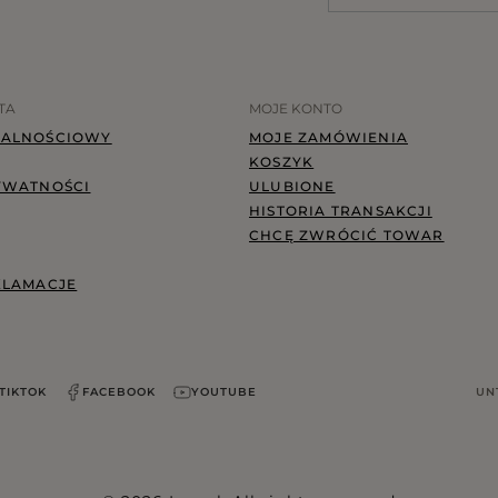
TA
MOJE KONTO
JALNOŚCIOWY
MOJE ZAMÓWIENIA
KOSZYK
YWATNOŚCI
ULUBIONE
HISTORIA TRANSAKCJI
CHCĘ ZWRÓCIĆ TOWAR
KLAMACJE
TIKTOK
FACEBOOK
YOUTUBE
UN