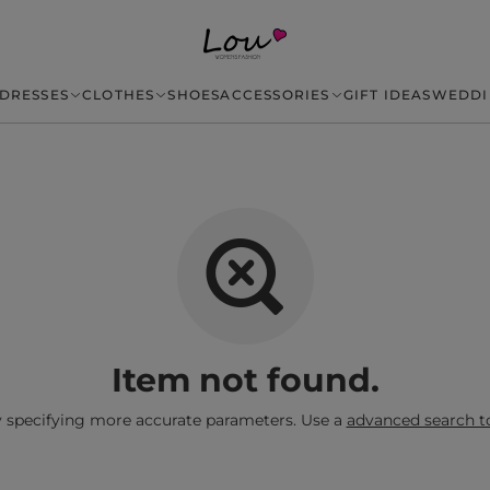
DRESSES
CLOTHES
SHOES
ACCESSORIES
GIFT IDEAS
WEDDI
Item not found.
y specifying more accurate parameters. Use a
advanced search t