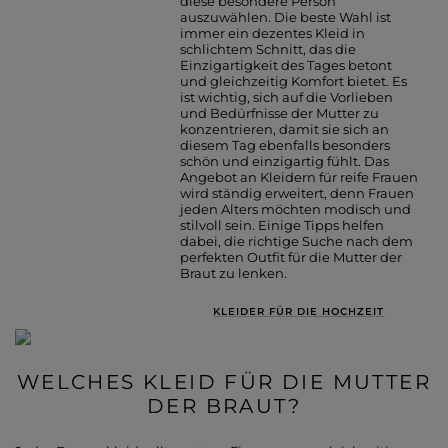
diese besondere Person
auszuwählen. Die beste Wahl ist
immer ein dezentes Kleid in
schlichtem Schnitt, das die
Einzigartigkeit des Tages betont
und gleichzeitig Komfort bietet. Es
ist wichtig, sich auf die Vorlieben
und Bedürfnisse der Mutter zu
konzentrieren, damit sie sich an
diesem Tag ebenfalls besonders
schön und einzigartig fühlt. Das
Angebot an Kleidern für reife Frauen
wird ständig erweitert, denn Frauen
jeden Alters möchten modisch und
stilvoll sein. Einige Tipps helfen
dabei, die richtige Suche nach dem
perfekten Outfit für die Mutter der
Braut zu lenken.
KLEIDER FÜR DIE HOCHZEIT
WELCHES KLEID FÜR DIE MUTTER
DER BRAUT?