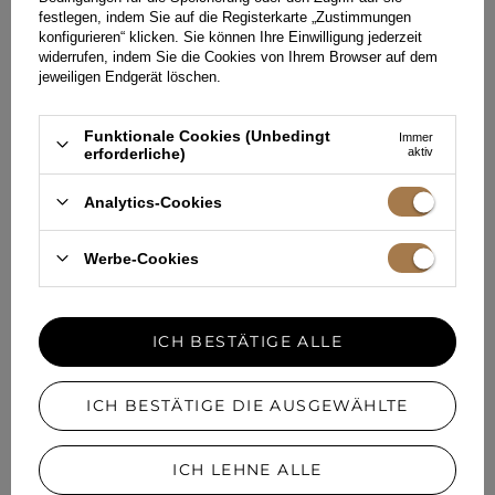
bewahren und nicht zu kurze und enge Kleider wählen.
festlegen, indem Sie auf die Registerkarte „Zustimmungen
Geschmack und Klasse sollten erhalten bleiben. Es ist ratsam,
konfigurieren“ klicken. Sie können Ihre Einwilligung jederzeit
sich an diese Richtlinien zu halten, denn die Rolle der Mutter
des Brautpaares ist besonders.
widerrufen, indem Sie die Cookies von Ihrem Browser auf dem
jeweiligen Endgerät löschen.
EMPFOHLEN
Funktionale Cookies (Unbedingt
Immer
erforderliche)
aktiv
Analytics-Cookies
Werbe-Cookies
ICH BESTÄTIGE ALLE
ICH BESTÄTIGE DIE AUSGEWÄHLTE
ICH LEHNE ALLE