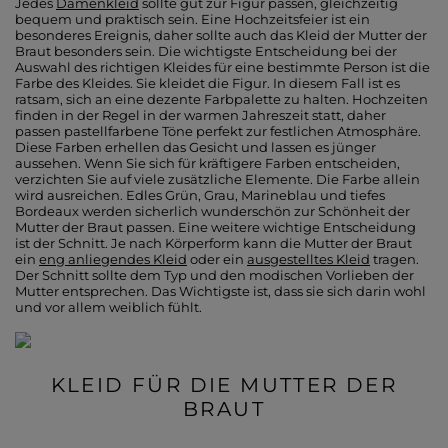
Jedes
Damenkleid
sollte gut zur Figur passen, gleichzeitig
bequem und praktisch sein. Eine Hochzeitsfeier ist ein
besonderes Ereignis, daher sollte auch das Kleid der Mutter der
Braut besonders sein. Die wichtigste Entscheidung bei der
Auswahl des richtigen Kleides für eine bestimmte Person ist die
Farbe des Kleides. Sie kleidet die Figur. In diesem Fall ist es
ratsam, sich an eine dezente Farbpalette zu halten. Hochzeiten
finden in der Regel in der warmen Jahreszeit statt, daher
passen pastellfarbene Töne perfekt zur festlichen Atmosphäre.
Diese Farben erhellen das Gesicht und lassen es jünger
aussehen. Wenn Sie sich für kräftigere Farben entscheiden,
verzichten Sie auf viele zusätzliche Elemente. Die Farbe allein
wird ausreichen. Edles Grün, Grau, Marineblau und tiefes
Bordeaux werden sicherlich wunderschön zur Schönheit der
Mutter der Braut passen. Eine weitere wichtige Entscheidung
ist der Schnitt. Je nach Körperform kann die Mutter der Braut
ein
eng anliegendes Kleid
oder ein
ausgestelltes Kleid
tragen.
Der Schnitt sollte dem Typ und den modischen Vorlieben der
Mutter entsprechen. Das Wichtigste ist, dass sie sich darin wohl
und vor allem weiblich fühlt.
KLEID FÜR DIE MUTTER DER
BRAUT