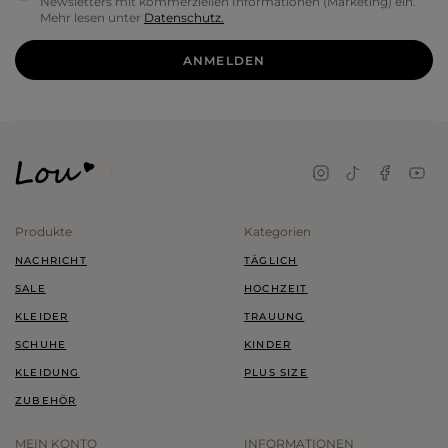
Newsletters mit kommerziellen Informationen (Marketing) ein.
Mehr lesen unter
Datenschutz.
ANMELDEN
Produkte
Kategorien
NACHRICHT
TÄGLICH
SALE
HOCHZEIT
KLEIDER
TRAUUNG
SCHUHE
KINDER
KLEIDUNG
PLUS SIZE
ZUBEHÖR
MEIN KONTO
INFORMATIONEN