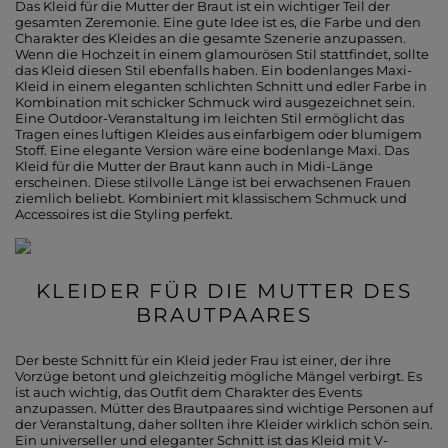
Das Kleid für die Mutter der Braut ist ein wichtiger Teil der
gesamten Zeremonie. Eine gute Idee ist es, die Farbe und den
Charakter des Kleides an die gesamte Szenerie anzupassen.
Wenn die Hochzeit in einem glamourösen Stil stattfindet, sollte
das Kleid diesen Stil ebenfalls haben. Ein bodenlanges Maxi-
Kleid in einem eleganten schlichten Schnitt und edler Farbe in
Kombination mit schicker Schmuck wird ausgezeichnet sein.
Eine Outdoor-Veranstaltung im leichten Stil ermöglicht das
Tragen eines luftigen Kleides aus einfarbigem oder blumigem
Stoff. Eine elegante Version wäre eine bodenlange Maxi. Das
Kleid für die Mutter der Braut kann auch in Midi-Länge
erscheinen. Diese stilvolle Länge ist bei erwachsenen Frauen
ziemlich beliebt. Kombiniert mit klassischem Schmuck und
Accessoires ist die Styling perfekt.
KLEIDER FÜR DIE MUTTER DES
BRAUTPAARES
Der beste Schnitt für ein Kleid jeder Frau ist einer, der ihre
Vorzüge betont und gleichzeitig mögliche Mängel verbirgt. Es
ist auch wichtig, das Outfit dem Charakter des Events
anzupassen. Mütter des Brautpaares sind wichtige Personen auf
der Veranstaltung, daher sollten ihre Kleider wirklich schön sein.
Ein universeller und eleganter Schnitt ist das Kleid mit V-