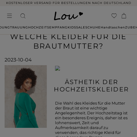
KOSTENLOSER VERSAND FÜR BESTELLUNGEN NACH DEUTSCHLAND
IDUNG
TRAUUNG
HOCHZEITSEMPFANG
KIDS
SALE
SCHUHE
Handtaschen
ZUBE
WELCHE KLEIDER FÜR DIE
BRAUTMUTTER?
2023-10-04
ÄSTHETIK DER
HOCHZEITSKLEIDER
Die Wahl des Kleides für die Mutter
der Braut ist eine wichtige
Angelegenheit. Der Hochzeitstag ist
ein besonderes Ereignis, daher ist es
lohnenswert, Zeit und
Aufmerksamkeit darauf zu
verwenden, das richtige Kleid für