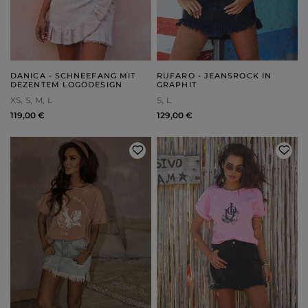
DANICA - SCHNEEFANG MIT
RUFARO - JEANSROCK IN
DEZENTEM LOGODESIGN
GRAPHIT
XS
S
M
L
S
L
119,00 €
129,00 €