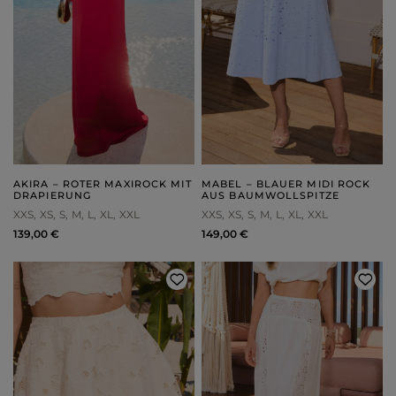
AKIRA – ROTER MAXIROCK MIT
MABEL – BLAUER MIDI ROCK
DRAPIERUNG
AUS BAUMWOLLSPITZE
XXS
XS
S
M
L
XL
XXL
XXS
XS
S
M
L
XL
XXL
139,00 €
149,00 €