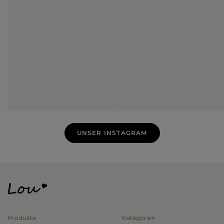
egal zu welchem ​​Anlass. Die Kleidung wird aus
hochwertigen Stoffen hergestellt. Jeansröcke sind definitiv
perfekt für den Sommer. Wir bieten Modelle in den
Farbtönen Beige, Blau, Graphit oder Grau an. Sie passen
gut zu vielen anderen Farben. In unserem Sortiment finden
Sie Modelle mit Abrieb, die für einen besonderen Touch
sorgen. Fühlen Sie sich heute besonders. Schauen Sie sich
alle unsere Angebote an und wählen Sie dann Ihren
Traumrock!
UNSER INSTAGRAM
Produkte
Kategorien