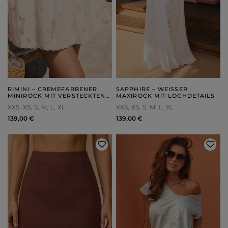
RIMINI – CREMEFARBENER
SAPPHIRE – WEISSER M
MINIROCK MIT VERSTECKTEN
AXIROCK MIT LOCHDETAILS
SHORTS
XXS
XS
S
M
L
XL
XXS
XS
S
M
L
XL
139,00 €
139,00 €