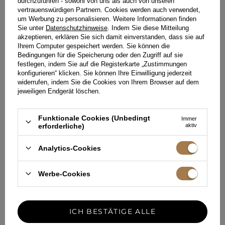
durchzuführen - sowohl von uns als auch von unseren
FIROOZE - BEIGER ROCK MIT
DJIHENE - BEIGEFARBENER
vertrauenswürdigen Partnern. Cookies werden auch verwendet,
GOLDENEN STREIFEN
ROCK AUS WOLLGEMISCH
um Werbung zu personalisieren. Weitere Informationen finden
XL
XXL
XXS
XS
S
M
L
XL
XXL
Sie unter
Datenschutzhinweise
. Indem Sie diese Mitteilung
129,00 €
149,00 €
akzeptieren, erklären Sie sich damit einverstanden, dass sie auf
Ihrem Computer gespeichert werden. Sie können die
Bedingungen für die Speicherung oder den Zugriff auf sie
festlegen, indem Sie auf die Registerkarte „Zustimmungen
konfigurieren“ klicken. Sie können Ihre Einwilligung jederzeit
widerrufen, indem Sie die Cookies von Ihrem Browser auf dem
jeweiligen Endgerät löschen.
Funktionale Cookies (Unbedingt
Immer
erforderliche)
aktiv
Analytics-Cookies
Werbe-Cookies
ICH BESTÄTIGE ALLE
ORKIDE –
PAMIRA – SCHWARZER ROCK
SCHOKOLADENROCK AUS
MIT VERSTECKTEN SHORTS