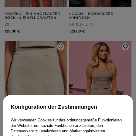
MOSEKA - EIN ANGESAGTER
LOGAN – SCHWARZER
ROCK IN EINEM GRAUTON
MINIROCK
XS
XS
S
M
L
XL
129,00 €
129,00 €
Konfiguration der Zustimmungen
Wir verwenden Cookies für das ordnungsgemäße Funktionieren
der Website, um soziale Funktionen anzubieten, den
Datenverkehr zu analysieren und Marketingaktivitäten