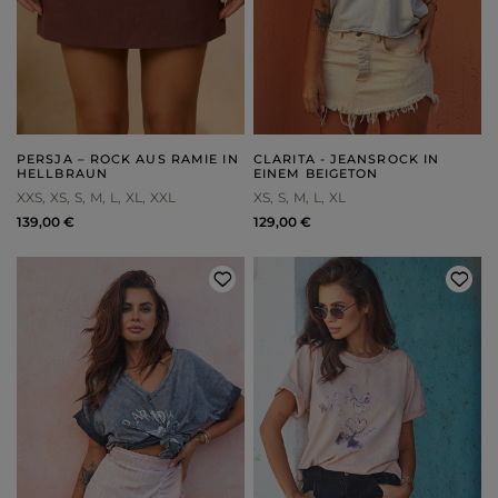
PERSJA – ROCK AUS RAMIE IN
CLARITA - JEANSROCK IN
HELLBRAUN
EINEM BEIGETON
XXS
XS
S
M
L
XL
XXL
XS
S
M
L
XL
139,00 €
129,00 €