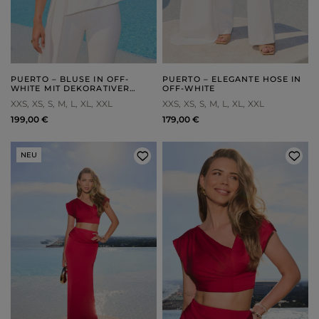
PUERTO – BLUSE IN OFF-
PUERTO – ELEGANTE HOSE IN
WHITE MIT DEKORATIVER
OFF-WHITE
SCHÄRPE
XXS
XS
S
M
L
XL
XXL
XXS
XS
S
M
L
XL
XXL
199,00 €
179,00 €
NEU