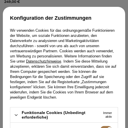
249,00 €
Konfiguration der Zustimmungen
Wir verwenden Cookies für das ordnungsgemäße Funktionieren
der Website, um soziale Funktionen anzubieten, den
Datenverkehr zu analysieren und Marketingaktivitäten
durchzuführen - sowohl von uns als auch von unseren
vertrauenswürdigen Partnern. Cookies werden auch verwendet,
um Werbung zu personalisieren. Weitere Informationen finden
Sie unter
Datenschutzhinweise
. Indem Sie diese Mitteilung
akzeptieren, erklären Sie sich damit einverstanden, dass sie auf
Ihrem Computer gespeichert werden. Sie können die
Bedingungen für die Speicherung oder den Zugriff auf sie
festlegen, indem Sie auf die Registerkarte „Zustimmungen
konfigurieren“ klicken. Sie können Ihre Einwilligung jederzeit
widerrufen, indem Sie die Cookies von Ihrem Browser auf dem
jeweiligen Endgerät löschen.
MABEL – BLAUES BESTICKTES
MABEL – BLAUER MIDI ROCK
TOP MIT SCHÖSSCHEN
AUS BAUMWOLLSPITZE
Funktionale Cookies (Unbedingt
Immer
XXS
XS
S
M
L
XL
XXL
XXS
XS
S
M
L
XL
XXL
erforderliche)
aktiv
149,00 €
149,00 €