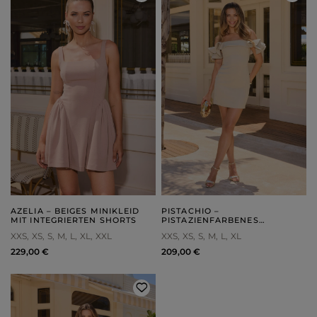
AZELIA – BEIGES MINIKLEID
PISTACHIO –
MIT INTEGRIERTEN SHORTS
PISTAZIENFARBENES
KORSETT-MINIKLEID
XXS
XS
S
M
L
XL
XXL
XXS
XS
S
M
L
XL
229,00 €
209,00 €