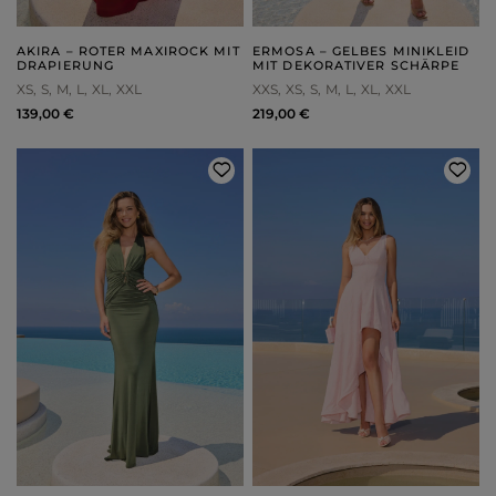
AKIRA – ROTER MAXIROCK MIT
ERMOSA – GELBES MINIKLEID
DRAPIERUNG
MIT DEKORATIVER SCHÄRPE
XS
S
M
L
XL
XXL
XXS
XS
S
M
L
XL
XXL
139,00 €
219,00 €