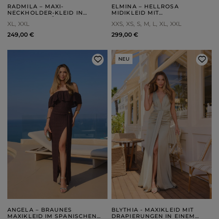
RADMILA – MAXI-
ELMINA – HELLROSA
NECKHOLDER-KLEID IN
MIDIKLEID MIT
FLASCHENGRÜN
ASYMMETRISCHEM SAUM
XL
XXL
XXS
XS
S
M
L
XL
XXL
249,00 €
299,00 €
NEU
ANGELA – BRAUNES
BLYTHIA - MAXIKLEID MIT
MAXIKLEID IM SPANISCHEN
DRAPIERUNGEN IN EINEM