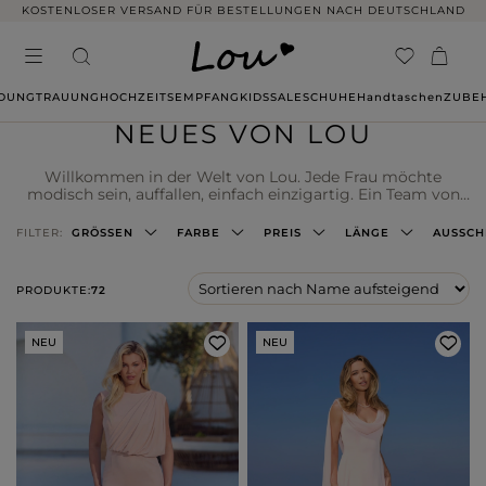
14 TAGE RÜCKGABE OHNE ANGABE VON GRÜNDEN
IDUNG
TRAUUNG
HOCHZEITSEMPFANG
KIDS
SALE
SCHUHE
Handtaschen
ZUBE
NEUES VON LOU
Willkommen in der Welt von Lou. Jede Frau möchte
modisch sein, auffallen, einfach einzigartig. Ein Team von
Frauen wie Sie hat die neue LOU COLLECTION
maßgeschneidert, um Ihre ästhetischen und praktischen
FILTER:
GRÖSSEN
FARBE
PREIS
LÄNGE
AUSSCH
Erwartungen zu erfüllen. Mit vollem Engagement, Liebe
zum Detail und grenzenloser Kreativität präsentieren wir
Ihnen eine neue Kollektion von Neuheiten. Erfreuen Sie sich
PRODUKTE:
72
selbst und alle um Sie herum.
NEU
NEU