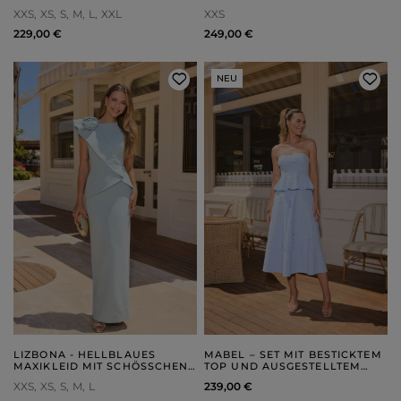
STIL
ERBSENGRÜN-TON
XXS
XS
S
M
L
XXL
XXS
229,00 €
249,00 €
NEU
LIZBONA - HELLBLAUES
MABEL – SET MIT BESTICKTEM
MAXIKLEID MIT SCHÖSSCHEN U
TOP UND AUSGESTELLTEM
ND HANDGEFORMTER B
ROCK
XXS
XS
S
M
L
239,00 €
LUME