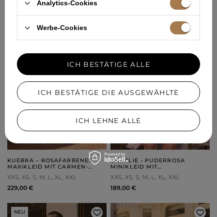
Analytics-Cookies
NEU
NEU
Werbe-Cookies
ICH BESTÄTIGE ALLE
ICH BESTÄTIGE DIE AUSGEWÄHLTE
ICH LEHNE ALLE
KUEBRA – ROSAFARBENES
CHARLIE - PUDERROSA
MAXIKLEID MIT CARMEN-
MINIKLEID MIT
AUSSCHNITT
RÜCKENAUSSCHNITT
XXS
XS
S
M
L
XL
XXL
XXS
XS
S
M
L
XL
XXL
229,00 €
189,00 €
NEU