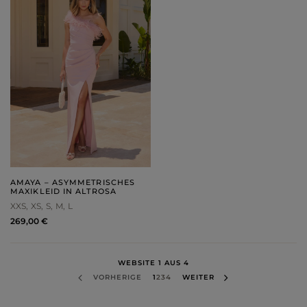
AMAYA – ASYMMETRISCHES
MAXIKLEID IN ALTROSA
XXS
XS
S
M
L
269,00 €
WEBSITE 1 AUS 4
VORHERIGE
1
2
3
4
WEITER