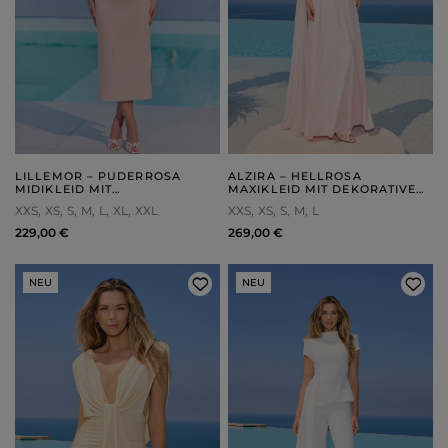
LILLEMOR – PUDERROSA
ALZIRA – HELLROSA
MIDIKLEID MIT
MAXIKLEID MIT DEKORATIVEM
ASYMMETRISCHEM SCHNITT
SCHAL
XXS
XS
S
M
L
XL
XXL
XXS
XS
S
M
L
229,00 €
269,00 €
NEU
NEU