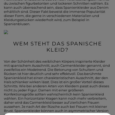
du zwischen figurbetonten und lockeren Schnitten wählen. Es
kann auch überraschend sein, dass Spanienkleider aus Denim
erhältlich sind. Dieser Fakt beweist die immense Popularität
dieser Form, die gerne in verschiedenen Materialien und
Kleidungsstücken wiederholt wird, zum Beispiel in
Spanienblusen.
WEM STEHT DAS SPANISCHE
KLEID?
Von der Schönheit des weiblichen Körpers inspirierte Kleider
mit spanischem Ausschnitt, auch Carmenkleider genannt, sind
zweifellos ein Modetrend. Die Betonung von Schultern und
Rücken ist hier deutlich und sehr effektvoll. Das berühmte
Spanienkleid hat einen charakteristischen Ausschnitt, der den
Hals schlanker wirken lässt. Dies ist ein großer Vorteil dieses
Schnitts. Wie bei anderen Arten von Kleidern passt auch dieses
nicht zu jeder Figur. Damen mit einer größeren
Konfektionsgröße sollten wahrscheinlich kein Spanienkleid
wählen. Ein horizontaler Kragen kann noch mehr verbreitern,
daher wird das Carmenkleid besser auf zierlichen Frauen
aussehen. Je nach Art der Rüsche auch bei Frauen mit kleiner
Brust. Spanienkleider können auch in asymmetrischer Version
erhältlich sein. Dies ist ein zusätzlicher Vorteil dieses