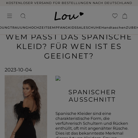
KOSTENLOSER VERSAND FÜR BESTELLUNGEN NACH DEUTSCHLAND
IDUNG
TRAUUNG
HOCHZEITSEMPFANG
KIDS
SALE
SCHUHE
Handtaschen
ZUBE
WEM PASST DAS SPANISCHE
KLEID? FÜR WEN IST ES
GEEIGNET?
2023-10-04
SPANISCHER
AUSSCHNITT
Spanische Kleider sind eine
charakteristische Form, die
verführerisch Schultern und Rücken
enthüllt, oft mit angenähter Rüsche.
Dies ist das bekannteste Merkmal
dieser Art von Kleidern. Frauen