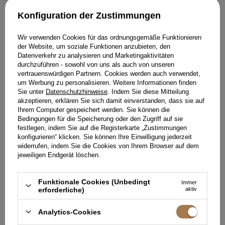
ungewöhnlichen Schnitts. Solche Tricks dienen dazu, die
Konfiguration der Zustimmungen
Formen zu ergänzen. Das Enthüllen des Ausschnitts auf
attraktive Weise betont den Hals. Es ist also ratsam,
verschiedene Frisuren zu verwenden, die in Kombination mit
Wir verwenden Cookies für das ordnungsgemäße Funktionieren
diesem zweifellos beeindruckenden Kleidungsstück sehr
der Website, um soziale Funktionen anzubieten, den
sinnlich aussehen werden.
Datenverkehr zu analysieren und Marketingaktivitäten
durchzuführen - sowohl von uns als auch von unseren
vertrauenswürdigen Partnern. Cookies werden auch verwendet,
EMPFOHLEN
um Werbung zu personalisieren. Weitere Informationen finden
Sie unter
Datenschutzhinweise
. Indem Sie diese Mitteilung
akzeptieren, erklären Sie sich damit einverstanden, dass sie auf
Ihrem Computer gespeichert werden. Sie können die
Bedingungen für die Speicherung oder den Zugriff auf sie
festlegen, indem Sie auf die Registerkarte „Zustimmungen
konfigurieren“ klicken. Sie können Ihre Einwilligung jederzeit
widerrufen, indem Sie die Cookies von Ihrem Browser auf dem
jeweiligen Endgerät löschen.
Funktionale Cookies (Unbedingt
Immer
erforderliche)
aktiv
Analytics-Cookies