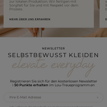
zur lokalen Produktion. Wir fertigen mit
Sorgfalt für Sie und mit Respekt vor dem
Prozess.
b
MEHR ÜBER UNS ERFAHREN
E
NEWSLETTER
SELBSTBEWUSST KLEIDEN
Registrieren Sie sich für den kostenlosen Newsletter
i
50 Punkte erhalten
im Lou-Treueprogramm.en
Ihre E-Mail Adresse