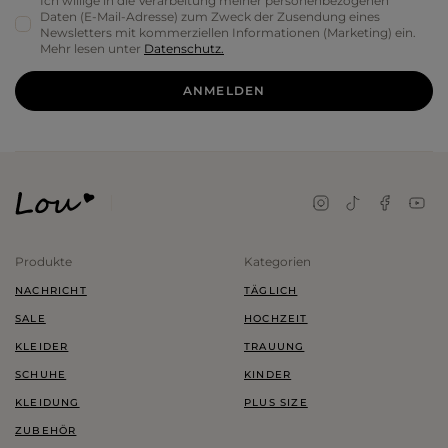
Ich willige in die Verarbeitung meiner personenbezogenen
Daten (E-Mail-Adresse) zum Zweck der Zusendung eines
Newsletters mit kommerziellen Informationen (Marketing) ein.
Mehr lesen unter
Datenschutz.
ANMELDEN
Produkte
Kategorien
NACHRICHT
TÄGLICH
SALE
HOCHZEIT
KLEIDER
TRAUUNG
SCHUHE
KINDER
KLEIDUNG
PLUS SIZE
ZUBEHÖR