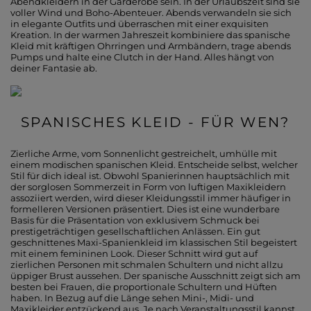
Abendkleidern in der Garderobe sein. In der Urlaubszeit sind sie
voller Wind und Boho-Abenteuer. Abends verwandeln sie sich
in elegante Outfits und überraschen mit einer exquisiten
Kreation. In der warmen Jahreszeit kombiniere das spanische
Kleid mit kräftigen Ohrringen und Armbändern, trage abends
Pumps und halte eine Clutch in der Hand. Alles hängt von
deiner Fantasie ab.
SPANISCHES KLEID - FÜR WEN?
Zierliche Arme, vom Sonnenlicht gestreichelt, umhülle mit
einem modischen spanischen Kleid. Entscheide selbst, welcher
Stil für dich ideal ist. Obwohl Spanierinnen hauptsächlich mit
der sorglosen Sommerzeit in Form von luftigen Maxikleidern
assoziiert werden, wird dieser Kleidungsstil immer häufiger in
formelleren Versionen präsentiert. Dies ist eine wunderbare
Basis für die Präsentation von exklusivem Schmuck bei
prestigeträchtigen gesellschaftlichen Anlässen. Ein gut
geschnittenes Maxi-Spanienkleid im klassischen Stil begeistert
mit einem femininen Look. Dieser Schnitt wird gut auf
zierlichen Personen mit schmalen Schultern und nicht allzu
üppiger Brust aussehen. Der spanische Ausschnitt zeigt sich am
besten bei Frauen, die proportionale Schultern und Hüften
haben. In Bezug auf die Länge sehen Mini-, Midi- und
Maxikleider entzückend aus. Je nach Veranstaltungsstil kannst