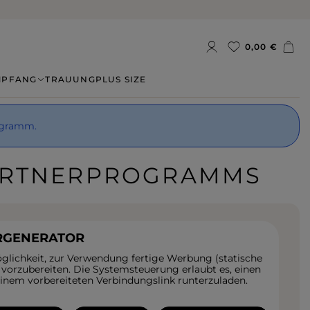
0,00 €
MPFANG
TRAUUNG
PLUS SIZE
rogramm.
PARTNERPROGRAMMS
RGENERATOR
öglichkeit, zur Verwendung fertige Werbung (statische
 vorzubereiten. Die Systemsteuerung erlaubt es, einen
nem vorbereiteten Verbindungslink runterzuladen.