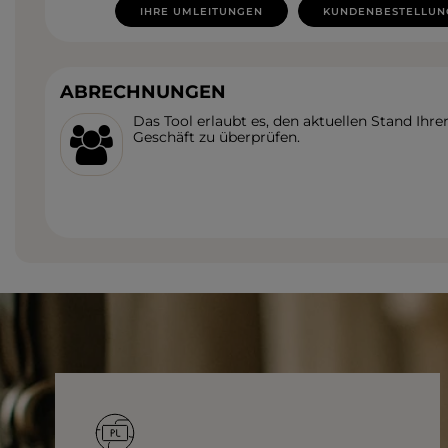
IHRE UMLEITUNGEN
KUNDENBESTELLUN
ABRECHNUNGEN
Das Tool erlaubt es, den aktuellen Stand Ih
Geschäft zu überprüfen.
Beliebte Kategorien
NEUHEITEN
ZUR HOCHZEIT
BESTSELLER
ALLE ANZ
Stil
PARTYKLEIDER
BOHO
JEANSKLEIDER
TRAUUNG
COCTAILKLEIDER
TAUFE
SPITZENKLEIDER
ALLTAG
FIGURBETONTE KLEIDE
DATE
ELEGANTE KLEIDER
VALENTINSTAG
AUSGESTELLTE KLEIDER
ABSCHLUSSBALL
FORMELLE KLEIDER