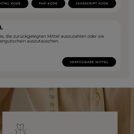
HTML KODE
PHP KODE
JAVASCRIPT KODE
L
es, die zurückgelegten Mittel auszuzahlen oder sie
engutschein auszutauschen.
VERFÜGBARE MITTEL
Farbe
ROTE
SCHWARZE
BEIGE
WEISSE
BLAUE
GRÜNE