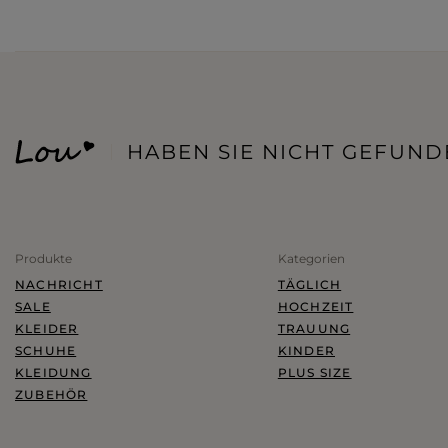
DAMENOVERALLS
ARMBÄNDER
MINI
HABEN SIE NICHT GEFUND
T-SHIRTS
SCHMUCK
MIDI
TRAININGSANZÜGE
HAARGUMMIS
MAXI
ANZÜGE
GÜRTEL
ROTE
Produkte
Kategorien
NACHRICHT
TÄGLICH
SETS
WINTERMÜTZEN
SCHWARZE
SALE
HOCHZEIT
RÖCKE
BEIGE
KLEIDER
TRAUUNG
SCHUHE
KINDER
ALLES ANZEIGEN
BLAZER FÜR FRAUEN
WEISSE
KLEIDUNG
PLUS SIZE
ZUBEHÖR
BLAUE
ALLES ANZEIGEN
GRÜNE