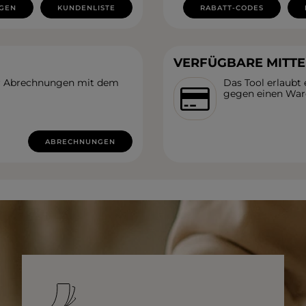
GEN
KUNDENLISTE
RABATT-CODES
VERFÜGBARE MITTE
rer Abrechnungen mit dem
Das Tool erlaubt 
gegen einen War
ABRECHNUNGEN
EIGEN
KARIERTE KLEIDER
Ausschnitt
TAILLIERTES KLEID
PAILLETTENKLEID
AM RÜCKEN
AMERIKANISCHER
QUADRAT
Saison / Stoff
R
U-BOOT
V-AUSSCHNITT
SOMMERKLEIDER
KARO
FRÜHLINGSKLEIDER