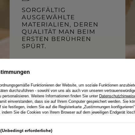
OHNE AUSSCHNITT
HERBSTKLEIDER
ER
ASYMMETRISCHER
SORGFÄLTIG
CARMEN
Länge
AUSGEWÄHLTE
Ärmel / Träger
MATERIALIEN, DEREN
MINI
MIDI
OHNE TRÄGER
QUALITÄT MAN BEIM
MAXI
MIT TRÄGERN
ERSTEN BERÜHREN
SPÜRT.
ustimmungen
Wir wählen Stoffe mit Blick auf Komfort
und Ästhetik. Es geht nicht nur um das
ordnungsgemäße Funktionieren der Website, um soziale Funktionen anzubiet
Aussehen, sondern darum, wie sich das
Produkt in Bewegung anfühlt und wie
itäten durchzuführen - sowohl von uns als auch von unseren vertrauenswürdig
lange es Sie begleitet.
personalisieren. Weitere Informationen finden Sie unter
Datenschutzhinweis
damit einverstanden, dass sie auf Ihrem Computer gespeichert werden. Sie kö
f sie festlegen, indem Sie auf die Registerkarte „Zustimmungen konfigurieren“
ERFAHREN SIE, WIE EIN KLEID ENTSTEHT
en, indem Sie die Cookies von Ihrem Browser auf dem jeweiligen Endgerät lösc
(Unbedingt erforderliche)