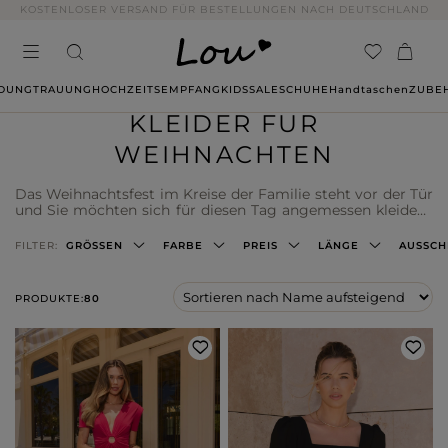
14 TAGE RÜCKGABE OHNE ANGABE VON GRÜNDEN
IDUNG
TRAUUNG
HOCHZEITSEMPFANG
KIDS
SALE
SCHUHE
Handtaschen
ZUBE
KLEIDER FÜR
WEIHNACHTEN
Das Weihnachtsfest im Kreise der Familie steht vor der Tür
und Sie möchten sich für diesen Tag angemessen kleiden?
Es ist schön, dass Sie nicht nur an Ihr Zuhause und die
Geschenke für Ihre Lieben denken, sondern auch an sich
FILTER:
GRÖSSEN
FARBE
PREIS
LÄNGE
AUSSCH
selbst! Wie wir uns fühlen, hat nämlich einen großen
Einfluss auf die Atmosphäre, und in der Hektik der
Weihnachtsvorbereitungen vergessen wir uns oft selbst.
PRODUKTE:
80
Deshalb ist es eine gute Idee, sich schon im Voraus
Gedanken darüber zu machen, was man zum Abendessen
an Heiligabend oder beim Besuch der Familie tragen wird.
Für solche Anlässe gibt es keine bessere Wahl als elegante
Weihnachtskleider. Es ist eine Zeit, in der wir oft
Erinnerungsfotos mit unseren Lieben machen, und es gibt
kein besseres Geschenk als ein tolles Foto unter dem
Weihnachtsbaum! Lesen Sie mehr über Weihnachtskleider
von Lou.