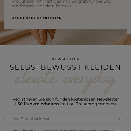
Produktion. Wir fertigen mit Sorgfalt für Sie und
Warum nicht die gleichen Farben für Ihr
Festtagskleid
mit Respekt vor dem Prozess.
verwenden? Bei Lou finden Sie die perfekten Vorschläge in
diesen Farben. Sie lieben Gold und träumen von einem
MEHR ÜBER UNS ERFAHREN
Kleid
zu Weihnachten
in dieser Farbe? Cyntia, ein
bezaubernder Mini mit Blitzeffekt, scheint die perfekte
Wahl zu sein. Es ist perfekt geschnitten, und sein
Ausschnitt hat eine schöne Form. Außerdem werden die
Beine perfekt zur Geltung gebracht.
Auf Rot setzen? Werfen Sie einen Blick auf Lizzys
Kleid
,
perfekt für Weihnachten, gleichbedeutend mit
NEWSLETTER
Weiblichkeit. Etwas länger, mit ausgefallenen
SELBSTBEWUSST KLEIDEN
Drapierungen, betont die Figur fantastisch. Hat dieser Stil
noch einen weiteren Vorteil? es ist sehr bequem!
Klassisches Schwarz geht immer, aber wenn wir ein Outfit
für Weihnachten auswählen, lohnt es sich, sich ein bisschen
Glitzer zu gönnen. Das Tarlow-Modell ist wie geschaffen für
einen solchen Anlass. Es ist ein eng anliegendes
Kleid
für
die Feiertage
in einer Länge unterhalb des Knies, mit
Registrieren Sie sich für den kostenlosen Newsletter
langen Ärmeln und einem interessanten Schlitz auf der
i
50 Punkte erhalten
im Lou-Treueprogramm.en
Vorderseite. Sein weihnachtlicher Charakter wird durch
einen sehr effektvollen Paillettenstoff betont, der in Silber-
Ihre E-Mail Adresse
und Schwarztönen schimmert.
Ich willige in die Verarbeitung meiner personenbezogenen