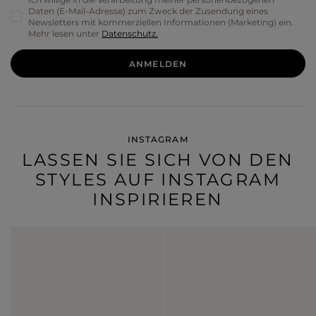
WELCHE LÄNGE EINES
Daten (E-Mail-Adresse) zum Zweck der Zusendung eines
Newsletters mit kommerziellen Informationen (Marketing) ein.
WEIHNACHTSKLEIDS
Mehr lesen unter
Datenschutz.
WÄHLEN?
ANMELDEN
Weihnachtskleider
können grundsätzlich beliebig lang
sein. Am beliebtesten sind kurze Modelle und Kleider in
Midilänge. Ein langes
Kleid
für die Feiertage
mag etwas zu
förmlich sein, aber wenn Sie Weihnachten nicht zu Hause
verbringen, kann es auch ein angemessenes Outfit sein.
INSTAGRAM
Das Wichtigste ist, dass Sie sich darin wohlfühlen. Es lohnt
LASSEN SIE SICH VON DEN
sich auch, auf die Ärmel zu achten, die so lang wie möglich
sein können! Solche Kleider betonen die Schultern sehr
STYLES AUF INSTAGRAM
schön, und Sie müssen übrigens keine anderen
INSPIRIEREN
Kleidungsstücke darüber ziehen. Alles, was Sie brauchen, ist
ein Mantel für unterwegs, passende elegante Schuhe und
passender Schmuck.
Ein Kleid
für Weihnachten
mit
langen Ärmeln ist auch eine praktische Wahl für die
Wintersaison. Wenn wir Gäste zu Hause empfangen, gehen
wir oft nach draußen, und mit einem solchen Outfit
brauchen wir keinen Schal, der oft auf einen Stuhl gelegt
wird und wir ihn vergessen.
Elegante Midikleider sind zweifellos der heißeste Trend der