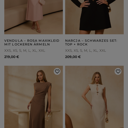
VENDULA – ROSA MAXIKLEID
NARCJA – SCHWARZES SET:
MIT LOCKEREN ÄRMELN
TOP + ROCK
XXS
XS
S
M
L
XL
XXL
XXS
XS
S
M
L
XL
XXL
219,00 €
209,00 €