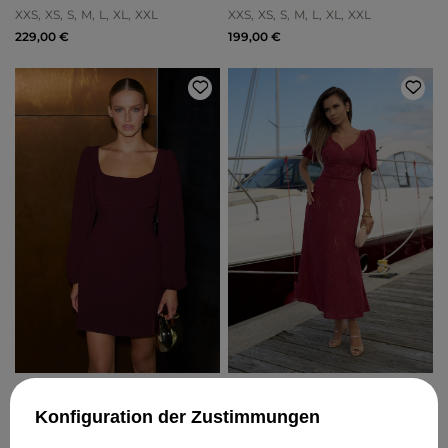
MIDIKLEID MIT GÜRTEL IN DER
XXS
XS
S
M
L
XL
XXL
XXS
XS
S
M
L
XL
XXL
TAILLE
229,00 €
199,00 €
PARAISO –
HOVER –
BORDEAUXFARBENES
BORDEAUXFARBENES
Konfiguration der Zustimmungen
MINIKLEID MIT TASCHEN
MIDIKLEID MIT GÜRTEL
XXS
XS
S
M
L
XL
XXL
XXS
XS
S