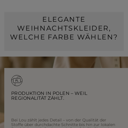
ELEGANTE
WEIHNACHTSKLEIDER,
WELCHE FARBE WÄHLEN?
Weihnachten ist eine magische Zeit, in der sich jede Frau
besonders fühlen möchte. Eine beeindruckende Kreation,
die Sie tragen, um Ihre Lieben zu treffen, sollte Ihnen
sowohl durch den Schnitt als auch durch die höchste
Verarbeitungsqualität Vertrauen und Freude bereiten. Eine
große Auswahl an
Kleidern für die Feiertage
, die im
Online-Shop von Lou erhältlich sind, hilft Ihnen dabei, das
perfekte Modell zu finden, das die größten Vorzüge Ihrer
Schönheit betont und gleichzeitig Unvollkommenheiten
PRODUKTION IN POLEN – WEIL
abdeckt. Modischer Schnitt, ausdrucksstarke Farben und
REGIONALITÄT ZÄHLT.
hochwertige Materialien lassen unsere
Weihnachtskleider
die Herzen aller Liebhaber des gehobenen Stils erobern.
Weihnachten kann in vielen Farben kommen, aber wir
Bei Lou zählt jedes Detail – von der Qualität der
entscheiden uns traditionell für Rot und Gold. So
Stoffe über durchdachte Schnitte bis hin zur lokalen
schmücken wir unsere Häuser und Weihnachtsbäume.