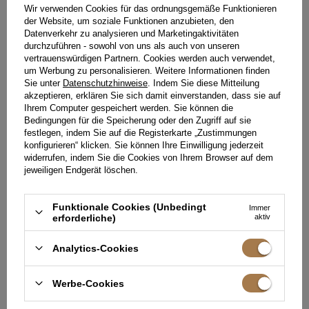
209,00 €
219,00 €
Wir verwenden Cookies für das ordnungsgemäße Funktionieren
der Website, um soziale Funktionen anzubieten, den
Datenverkehr zu analysieren und Marketingaktivitäten
durchzuführen - sowohl von uns als auch von unseren
vertrauenswürdigen Partnern. Cookies werden auch verwendet,
um Werbung zu personalisieren. Weitere Informationen finden
Sie unter
Datenschutzhinweise
. Indem Sie diese Mitteilung
akzeptieren, erklären Sie sich damit einverstanden, dass sie auf
Ihrem Computer gespeichert werden. Sie können die
Bedingungen für die Speicherung oder den Zugriff auf sie
festlegen, indem Sie auf die Registerkarte „Zustimmungen
konfigurieren“ klicken. Sie können Ihre Einwilligung jederzeit
widerrufen, indem Sie die Cookies von Ihrem Browser auf dem
jeweiligen Endgerät löschen.
Funktionale Cookies (Unbedingt
Immer
erforderliche)
aktiv
Analytics-Cookies
MARISOL – ROTES MIDIKLEID
BILJANA - TRAPEZ-MINIKLEID
MIT STEHKRAGEN UND
MIT VISKOSE
PUFFÄRMELN
XXS
XS
S
M
XL
XXS
XS
S
M
Werbe-Cookies
209,00 €
199,00 €