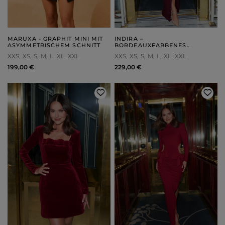
MARUXA - GRAPHIT MINI MIT
INDIRA –
ASYMMETRISCHEM SCHNITT
BORDEAUXFARBENES
MAXIKLEID MIT DEKORATIVEN
XXS
XS
S
M
L
XL
XXL
XXS
XS
S
M
L
XL
XXL
BROSCHEN
199,00 €
229,00 €