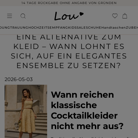
14 TAGE RÜCKGABE OHNE ANGABE VON GRÜNDEN
IDUNG
TRAUUNG
HOCHZEITSEMPFANG
KIDS
SALE
SCHUHE
Handtaschen
ZUBE
EINE ALTERNATIVE ZUM
KLEID – WANN LOHNT ES
SICH, AUF EIN ELEGANTES
ENSEMBLE ZU SETZEN?
2026-05-03
Wann reichen
klassische
Cocktailkleider
nicht mehr aus?