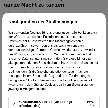
ganze Nacht zu tanzen
Polonaise, Klassenfotos und stundenlange Party auf der
Tanzfläche stellen hohe Anforderungen an Kleidung. Steife
Konfiguration der Zustimmungen
Korsetts und lange Schleppen machen freie Bewegung
unmöglich.
Wir verwenden Cookies für das ordnungsgemäße Funktionieren
Moderne Sets werden mit Blick auf Komfort entworfen.
der Website, um soziale Funktionen anzubieten, den
Atmungsaktive Stoffe und präzise Schnitte sorgen dafür,
Datenverkehr zu analysieren und Marketingaktivitäten
dass die Kleidung mit dem Körper arbeitet. Hosen schützen
durchzuführen - sowohl von uns als auch von unseren
vor Reibung und erlauben ausgelassene Tanzbewegungen.
vertrauenswürdigen Partnern. Cookies werden auch verwendet,
um Werbung zu personalisieren. Weitere Informationen finden
Selbst wenn du hohe Absätze wählst, gleicht der Komfort
Sie unter
Datenschutzhinweise
. Indem Sie diese Mitteilung
des Outfits die müden Füße aus. Der Abiball soll als schöne
akzeptieren, erklären Sie sich damit einverstanden, dass sie auf
Erinnerung bleiben, nicht als Abend in unbequemer
Ihrem Computer gespeichert werden. Sie können die
Kleidung. Das passende Set sorgt für wunderbare
Bedingungen für die Speicherung oder den Zugriff auf sie
Erlebnisse auf der Tanzfläche.
festlegen, indem Sie auf die Registerkarte „Zustimmungen
konfigurieren“ klicken. Sie können Ihre Einwilligung jederzeit
Der Abiball ist die ideale Gelegenheit, den eigenen Stil zu
widerrufen, indem Sie die Cookies von Ihrem Browser auf dem
zeigen. Moderne Schnitte verbinden Eleganz mit
jeweiligen Endgerät löschen.
jugendlicher Energie.
Stylings für Taufe und
Funktionale Cookies (Unbedingt
Immer
erforderliche)
aktiv