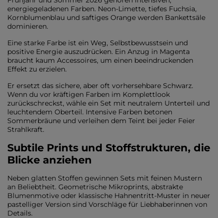
Frühjahr und Sommer 2026 gehören intensiven,
energiegeladenen Farben. Neon-Limette, tiefes Fuchsia,
Kornblumenblau und saftiges Orange werden Bankettsäle
dominieren.
Eine starke Farbe ist ein Weg, Selbstbewusstsein und
positive Energie auszudrücken. Ein Anzug in Magenta
braucht kaum Accessoires, um einen beeindruckenden
Effekt zu erzielen.
Er ersetzt das sichere, aber oft vorhersehbare Schwarz.
Wenn du vor kräftigen Farben im Komplettlook
zurückschreckst, wähle ein Set mit neutralem Unterteil und
leuchtendem Oberteil. Intensive Farben betonen
Sommerbräune und verleihen dem Teint bei jeder Feier
Strahlkraft.
Subtile Prints und Stoffstrukturen, die
Blicke anziehen
Neben glatten Stoffen gewinnen Sets mit feinen Mustern
an Beliebtheit. Geometrische Mikroprints, abstrakte
Blumenmotive oder klassische Hahnentritt-Muster in neuer
pastelliger Version sind Vorschläge für Liebhaberinnen von
Details.