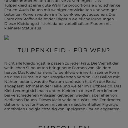
Unvollkommenheiten anstatt sie zu verbergen. Das
Tulpenkleid ist eine gute Wahl für proportionale und schlanke
Frauen. Auch Frauen mit weniger entwickelten und weniger
betonten Kurven werden im Tulpenkleid gut aussehen. Die
Form des Stoffs verleiht der Trägerin weibliche Rundungen.
Dieser Kleidungsstil sieht daher vorteilhaft an Frauen mit
kleinerer Statur aus.
TULPENKLEID - FÜR WEN?
Nicht alle Kleidungsstile passen zu jeder Frau. Die Vielfalt der
weiblichen Silhouetten bringt neue Formen von Kleidern
hervor. Das Kleid namens Tulpenkleid erinnert in seiner Form
an diese Blume in einer umgekehrten Version. Der Ballon mit
Nähten betont, was die Frau am schönsten hat. An der Brust
angepasst, schmal in der Taille und weiter im Hüftbereich. Das
Kleid verengt sich nach unten. Kleider in dieser Form können
bei verschiedenen Anlässen getragen werden, aber eher von
zierlichen Frauen. Dieses Kleid verleiht zusätzliche Zentimeter,
daher wird es für Frauen mit einem mädchenhaften Figurtyp
empfohlen und gleichzeitig von üppigeren Frauen abgeraten.