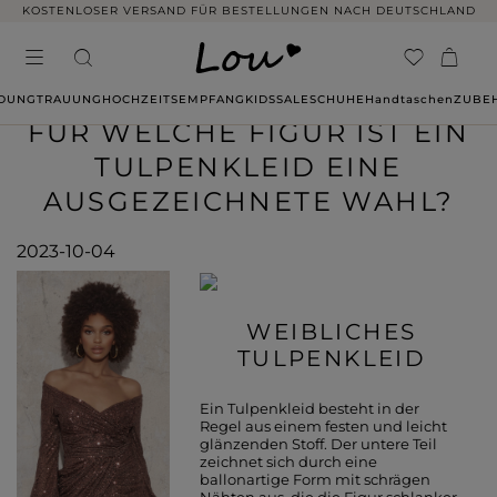
KOSTENLOSER VERSAND FÜR BESTELLUNGEN NACH DEUTSCHLAND
IDUNG
TRAUUNG
HOCHZEITSEMPFANG
KIDS
SALE
SCHUHE
Handtaschen
ZUBE
FÜR WELCHE FIGUR IST EIN
TULPENKLEID EINE
AUSGEZEICHNETE WAHL?
2023-10-04
WEIBLICHES
TULPENKLEID
Ein Tulpenkleid besteht in der
Regel aus einem festen und leicht
glänzenden Stoff. Der untere Teil
zeichnet sich durch eine
ballonartige Form mit schrägen
Nähten aus, die die Figur schlanker