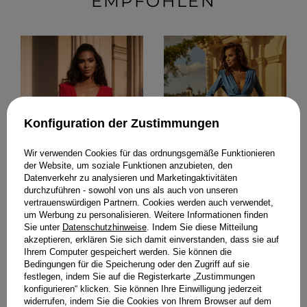
EMPFOHLEN
Konfiguration der Zustimmungen
Wir verwenden Cookies für das ordnungsgemäße Funktionieren
der Website, um soziale Funktionen anzubieten, den
Datenverkehr zu analysieren und Marketingaktivitäten
durchzuführen - sowohl von uns als auch von unseren
vertrauenswürdigen Partnern. Cookies werden auch verwendet,
um Werbung zu personalisieren. Weitere Informationen finden
Sie unter
Datenschutzhinweise
. Indem Sie diese Mitteilung
KINZLY - EIN
KINZLY BLUE - ELEGANZ
akzeptieren, erklären Sie sich damit einverstanden, dass sie auf
SPEKTAKULÄRES KLEID
IN EINEM ANGENEHMEN
Ihrem Computer gespeichert werden. Sie können die
IN EINEM INTENSIVEN
BLAU
ROT MIT GLITZER
Bedingungen für die Speicherung oder den Zugriff auf sie
189,00 €
festlegen, indem Sie auf die Registerkarte „Zustimmungen
189,00 €
konfigurieren“ klicken. Sie können Ihre Einwilligung jederzeit
widerrufen, indem Sie die Cookies von Ihrem Browser auf dem