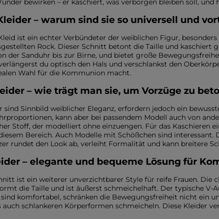
nder bewirken – er kaschiert, was verborgen bleiben soll, und 
leider – warum sind sie so universell und vort
Kleid ist ein echter Verbündeter der weiblichen Figur, besonders
gestellten Rock. Dieser Schnitt betont die Taille und kaschiert
von der Sanduhr bis zur Birne, und bietet große Bewegungsfreihe
verlängerst du optisch den Hals und verschlankst den Oberkörper
dealen Wahl für die Kommunion macht.
kleider – wie trägt man sie, um Vorzüge zu b
der sind Sinnbild weiblicher Eleganz, erfordern jedoch ein bewuss
rproportionen, kann aber bei passendem Modell auch von andere
scher Stoff, der modelliert ohne einzuengen. Für das Kaschieren 
diesem Bereich. Auch Modelle mit Schößchen sind interessant. D
zer rundet den Look ab, verleiht Formalität und kann breitere Sc
eider – elegante und bequeme Lösung für Ko
nitt ist ein weiterer unverzichtbarer Style für reife Frauen. Die
 formt die Taille und ist äußerst schmeichelhaft. Der typische V-
 sind komfortabel, schränken die Bewegungsfreiheit nicht ein u
s auch schlankeren Körperformen schmeicheln. Diese Kleider verb