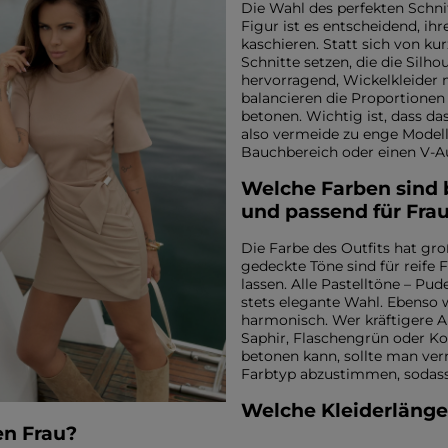
Die Wahl des perfekten Schnitt
Figur ist es entscheidend, ih
kaschieren. Statt sich von kur
Schnitte setzen, die die Silh
hervorragend, Wickelkleider m
balancieren die Proportionen 
betonen. Wichtig ist, dass da
also vermeide zu enge Modell
Bauchbereich oder einen V-Aus
Welche Farben sind
und passend für Fra
Die Farbe des Outfits hat gro
gedeckte Töne sind für reife F
lassen. Alle Pastelltöne – Pud
EIGEN
stets elegante Wahl. Ebenso 
harmonisch. Wer kräftigere Ak
KARIERTE KLEIDER
Ausschnitt
Saphir, Flaschengrün oder Ko
TAILLIERTES KLEID
betonen kann, sollte man ver
PAILLETTENKLEID
AM RÜCKEN
Farbtyp abzustimmen, sodass
AMERIKANISCHER
QUADRAT
Saison / Stoff
R
Welche Kleiderlänge
U-BOOT
V-AUSSCHNITT
en Frau?
SOMMERKLEIDER
KARO
FRÜHLINGSKLEIDER