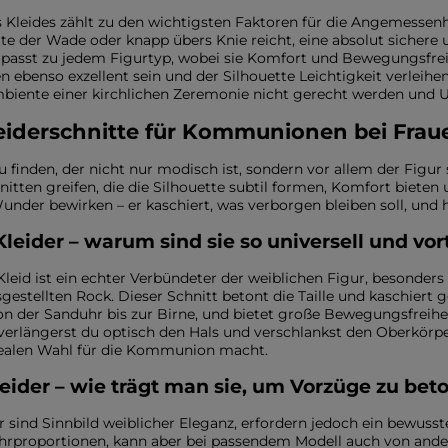
OHNE AUSSCHNITT
HERBSTKLEIDER
ER
ASYMMETRISCHER
 Kleides zählt zu den wichtigsten Faktoren für die Angemessenhe
CARMEN
tte der Wade oder knapp übers Knie reicht, eine absolut sichere 
Länge
d passt zu jedem Figurtyp, wobei sie Komfort und Bewegungsfrei
Ärmel / Träger
n ebenso exzellent sein und der Silhouette Leichtigkeit verleih
MINI
mbiente einer kirchlichen Zeremonie nicht gerecht werden und
MIDI
OHNE TRÄGER
MAXI
MIT TRÄGERN
eiderschnitte für Kommunionen bei Frau
u finden, der nicht nur modisch ist, sondern vor allem der Figur 
nitten greifen, die die Silhouette subtil formen, Komfort bieten
nder bewirken – er kaschiert, was verborgen bleiben soll, und 
leider – warum sind sie so universell und vort
Kleid ist ein echter Verbündeter der weiblichen Figur, besonders
gestellten Rock. Dieser Schnitt betont die Taille und kaschiert
von der Sanduhr bis zur Birne, und bietet große Bewegungsfreihe
verlängerst du optisch den Hals und verschlankst den Oberkörper
dealen Wahl für die Kommunion macht.
kleider – wie trägt man sie, um Vorzüge zu b
der sind Sinnbild weiblicher Eleganz, erfordern jedoch ein bewuss
rproportionen, kann aber bei passendem Modell auch von andere