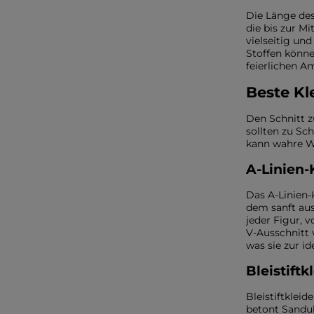
WEIHNACHTEN
ASYMMETRISCHE KLEID
SILVESTER
Die Länge des
STRICKKLEIDER
KOMMUNION
die bis zur Mi
MIT RÜSCHEN
VELOURS
vielseitig un
Art
MIT SCHÖSSCHEN
Stoffen könne
SPANISCHE KLEIDER
feierlichen A
CASUAL - KLEIDER
PASTELLKLEIDER
ABENDKLEIDER
BROKATKLEIDER
Beste Kl
ALLES ANZEIGEN
ENTDECKEN SIE DIE NEUHEITEN
Den Schnitt z
sollten zu Sch
kann wahre Wu
A-Linien-K
Das A-Linien-
dem sanft aus
jeder Figur, 
V-Ausschnitt 
was sie zur i
Bleistift
Bleistiftklei
betont Sanduh