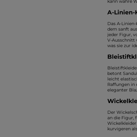
kann wahre Wu
A-Linien-K
Das A-Linien-
dem sanft aus
jeder Figur, 
V-Ausschnitt 
was sie zur i
Bleistift
Bleistiftklei
betont Sanduh
leicht elasti
Raffungen in 
eleganter Bla
Wickelkl
Der Wickelsch
an die Figur,
Wickelkleider
kurvigeren al