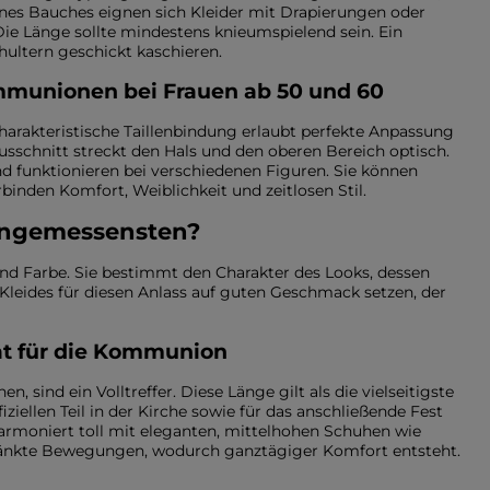
eines Bauches eignen sich Kleider mit Drapierungen oder
ie Länge sollte mindestens knieumspielend sein. Ein
hultern geschickt kaschieren.
mmunionen bei Frauen ab 50 und 60
 charakteristische Taillenbindung erlaubt perfekte Anpassung
Ausschnitt streckt den Hals und den oberen Bereich optisch.
nd funktionieren bei verschiedenen Figuren. Sie können
inden Komfort, Weiblichkeit und zeitlosen Stil.
 angemessensten?
nd Farbe. Sie bestimmt den Charakter des Looks, dessen
Kleides für diesen Anlass auf guten Geschmack setzen, der
tät für die Kommunion
n, sind ein Volltreffer. Diese Länge gilt als die vielseitigste
fiziellen Teil in der Kirche sowie für das anschließende Fest
harmoniert toll mit eleganten, mittelhohen Schuhen wie
ränkte Bewegungen, wodurch ganztägiger Komfort entsteht.