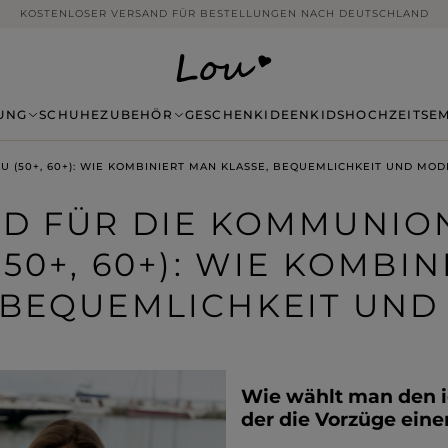
14 TAGE RÜCKGABE OHNE ANGABE VON GRÜNDEN
UNG
SCHUHE
ZUBEHÖR
GESCHENKIDEEN
KIDS
HOCHZEITSE
U (50+, 60+): WIE KOMBINIERT MAN KLASSE, BEQUEMLICHKEIT UND MOD
ID FÜR DIE KOMMUNION
(50+, 60+): WIE KOMBI
BEQUEMLICHKEIT UND
Wie wählt man den i
der die Vorzüge einer