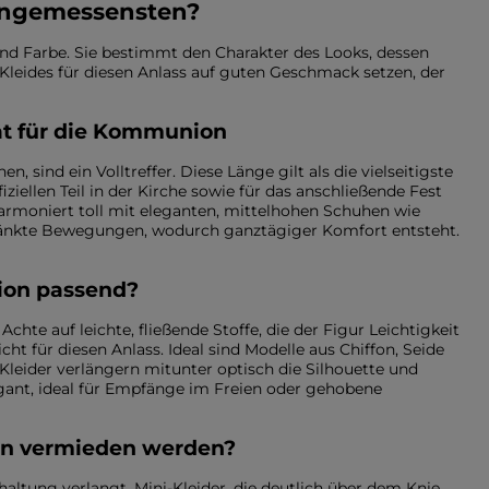
 angemessensten?
nd Farbe. Sie bestimmt den Charakter des Looks, dessen
Kleides für diesen Anlass auf guten Geschmack setzen, der
tät für die Kommunion
n, sind ein Volltreffer. Diese Länge gilt als die vielseitigste
fiziellen Teil in der Kirche sowie für das anschließende Fest
harmoniert toll mit eleganten, mittelhohen Schuhen wie
ränkte Bewegungen, wodurch ganztägiger Komfort entsteht.
nion passend?
chte auf leichte, fließende Stoffe, die der Figur Leichtigkeit
ht für diesen Anlass. Ideal sind Modelle aus Chiffon, Seide
Kleider verlängern mitunter optisch die Silhouette und
ant, ideal für Empfänge im Freien oder gehobene
nen vermieden werden?
altung verlangt. Mini-Kleider, die deutlich über dem Knie