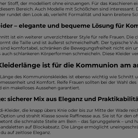
scher Stoff, der modelliert ohne einzuengen. Für das Kaschieren 
diesem Bereich. Auch Modelle mit Schößchen sind interessant. D
zer rundet den Look ab, verleiht Formalität und kann breitere Sc
eider – elegante und bequeme Lösung für Ko
nitt ist ein weiterer unverzichtbarer Style für reife Frauen. Die
 formt die Taille und ist äußerst schmeichelhaft. Der typische V-
 sind komfortabel, schränken die Bewegungsfreiheit nicht ein u
s auch schlankeren Körperformen schmeicheln. Diese Kleider verb
Kleiderlänge ist für die Kommunion am
Länge des Kommunionskleides ist ebenso wichtig wie Schnitt u
messenheit und Komfort. Reife Frauen sollten bei der Wahl des 
d ein makelloses Aussehen garantiert.
e: sicherer Mix aus Eleganz und Praktikabili
di-Kleider, die knapp übers Knie oder bis zur Mitte der Wade reiche
Option und strahlt Klasse sowie Raffinesse aus. Sie ist für den of
 betont die schmalste Stelle am Bein – das Sprunggelenk – und 
andaletten auf Blockabsatz. Die Länge ermöglicht uneingesch
 du auf zeitlose Eleganz.