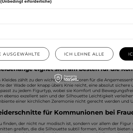
(Unbedingt erforderliche)
oder einen V-Ausschnitt, der optisch den Hals verlängert.
rben sind bei Kommunionskleidern am elega
 Outfits hat großen Einfluss auf das Gesamtbild und das Wohlbefin
ischen und jünger wirken lassen. Alle Pastelltöne – Puderrosa, He
. Ebenso wirken klassische Beige-, Elfenbein- und Taubengrautö
fe Farben wie Kobaltblau, Saphir, Flaschengrün oder Koralle. Ne
rmeiden. Der Schlüssel ist, den Farbton auf den eigenen Farbty
IE AUSGEWÄHLTE
ICH LEHNE ALLE
I
eiderlänge eignet sich am besten für die Ko
 Kleides zählt zu den wichtigsten Faktoren für die Angemessenhe
tte der Wade oder knapp übers Knie reicht, eine absolut sichere 
d passt zu jedem Figurtyp, wobei sie Komfort und Bewegungsfrei
n ebenso exzellent sein und der Silhouette Leichtigkeit verleih
mbiente einer kirchlichen Zeremonie nicht gerecht werden und
eiderschnitte für Kommunionen bei Frau
u finden, der nicht nur modisch ist, sondern vor allem der Figur 
nitten greifen, die die Silhouette subtil formen, Komfort bieten