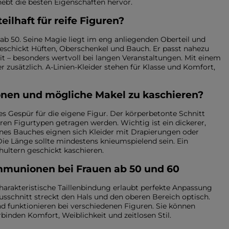
hebt die besten Eigenschaften hervor.
eilhaft für reife Figuren?
 ab 50. Seine Magie liegt im eng anliegenden Oberteil und
 geschickt Hüften, Oberschenkel und Bauch. Er passt nahezu
it – besonders wertvoll bei langen Veranstaltungen. Mit einem
 zusätzlich. A-Linien-Kleider stehen für Klasse und Komfort,
etonen und mögliche Makel zu kaschieren?
tes Gespür für die eigene Figur. Der körperbetonte Schnitt
n Figurtypen getragen werden. Wichtig ist ein dickerer,
eines Bauches eignen sich Kleider mit Drapierungen oder
ie Länge sollte mindestens knieumspielend sein. Ein
hultern geschickt kaschieren.
mmunionen bei Frauen ab 50 und 60
 charakteristische Taillenbindung erlaubt perfekte Anpassung
Ausschnitt streckt den Hals und den oberen Bereich optisch.
nd funktionieren bei verschiedenen Figuren. Sie können
inden Komfort, Weiblichkeit und zeitlosen Stil.