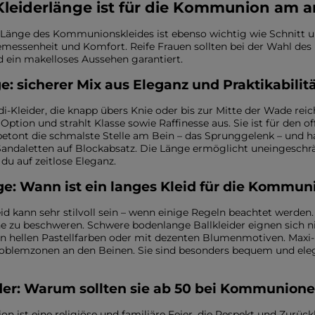
Kleiderlänge ist für die Kommunion am
Länge des Kommunionskleides ist ebenso wichtig wie Schnitt u
messenheit und Komfort. Reife Frauen sollten bei der Wahl des 
d ein makelloses Aussehen garantiert.
e: sicherer Mix aus Eleganz und Praktikabili
di-Kleider, die knapp übers Knie oder bis zur Mitte der Wade reiche
Option und strahlt Klasse sowie Raffinesse aus. Sie ist für den of
 betont die schmalste Stelle am Bein – das Sprunggelenk – und 
andaletten auf Blockabsatz. Die Länge ermöglicht uneingesch
 du auf zeitlose Eleganz.
e: Wann ist ein langes Kleid für die Kommu
id kann sehr stilvoll sein – wenn einige Regeln beachtet werden. A
ne zu beschweren. Schwere bodenlange Ballkleider eignen sich nic
in hellen Pastellfarben oder mit dezenten Blumenmotiven. Maxi-
oblemzonen an den Beinen. Sie sind besonders bequem und eleg
der: Warum sollten sie ab 50 bei Kommunio
 ist eine religiöse und familiäre Feier, die Respekt und Zurückh