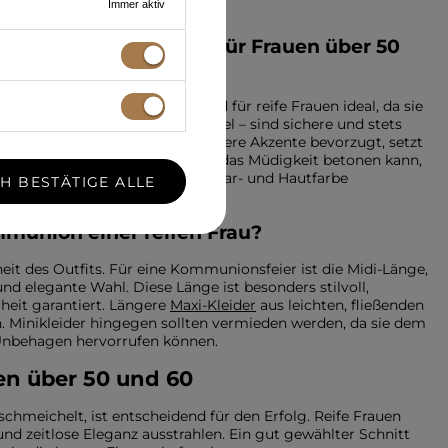
Immer aktiv
ntesten und passend für Frauen über 50
den. Helle, gedeckte Töne sind für reife Frauen ideal, da sie
llblau, Minze oder zartes Lavendel – sind sichere und stets
ne sehr harmonisch. Wer kräftigere Akzente bevorzugt, setzt
onfarben und zu dunkles Schwarz, das Müdigkeit betonen kann,
p abzustimmen, sodass er mit Haar- und Hautfarbe
CH BESTÄTIGE ALLE
mmunion einer reifen Frau?
it des Outfits. Für eine Kommunionsfeier ist die Midi-Länge,
und elegante Wahl. Diese Länge ist besonders stilvoll,
heit garantiert. Längere
Maxi-Kleider
aus leichten, fließenden
en. Minikleider hingegen sollten vermieden werden, da sie dem
 Unbehagen hervorrufen können.
en über 50 und 60
schmeichelt, ist entscheidend für den Erfolg. Reife Frauen
 und zeitlose Eleganz ausstrahlen. Ein gut gewählter Schnitt