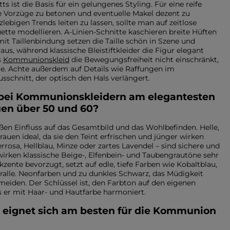
s ist die Basis für ein gelungenes Styling. Für eine reife
re Vorzüge zu betonen und eventuelle Makel dezent zu
zlebigen Trends leiten zu lassen, sollte man auf zeitlose
ouette modellieren. A-Linien-Schnitte kaschieren breite Hüften
it Taillenbindung setzen die Taille schön in Szene und
aus, während klassische Bleistiftkleider die Figur elegant
s
Kommunionskleid
die Bewegungsfreiheit nicht einschränkt,
e. Achte außerdem auf Details wie Raffungen im
schnitt, der optisch den Hals verlängert.
 bei Kommunionskleidern am elegantesten
uen über 50 und 60?
ßen Einfluss auf das Gesamtbild und das Wohlbefinden. Helle,
rauen ideal, da sie den Teint erfrischen und jünger wirken
errosa, Hellblau, Minze oder zartes Lavendel – sind sichere und
wirken klassische Beige-, Elfenbein- und Taubengrautöne sehr
zente bevorzugt, setzt auf edle, tiefe Farben wie Kobaltblau,
Farbe
ralle. Neonfarben und zu dunkles Schwarz, das Müdigkeit
meiden. Der Schlüssel ist, den Farbton auf den eigenen
ROTE
 er mit Haar- und Hautfarbe harmoniert.
SCHWARZE
BEIGE
 eignet sich am besten für die Kommunion
WEISSE
BLAUE
GRÜNE