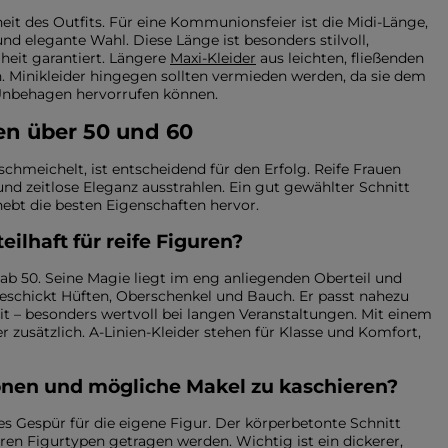
ROSA
GRAUE
it des Outfits. Für eine Kommunionsfeier ist die Midi-Länge,
DRUCKE
und elegante Wahl. Diese Länge ist besonders stilvoll,
heit garantiert. Längere
Maxi-Kleider
aus leichten, fließenden
en. Minikleider hingegen sollten vermieden werden, da sie dem
 Unbehagen hervorrufen können.
en über 50 und 60
schmeichelt, ist entscheidend für den Erfolg. Reife Frauen
 und zeitlose Eleganz ausstrahlen. Ein gut gewählter Schnitt
hebt die besten Eigenschaften hervor.
eilhaft für reife Figuren?
 ab 50. Seine Magie liegt im eng anliegenden Oberteil und
 geschickt Hüften, Oberschenkel und Bauch. Er passt nahezu
it – besonders wertvoll bei langen Veranstaltungen. Mit einem
 zusätzlich. A-Linien-Kleider stehen für Klasse und Komfort,
etonen und mögliche Makel zu kaschieren?
tes Gespür für die eigene Figur. Der körperbetonte Schnitt
n Figurtypen getragen werden. Wichtig ist ein dickerer,