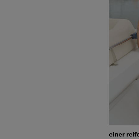
Beliebte Kategorien
NEUHEITEN
ZUR HOCHZEIT
BESTSELLER
ALLE ANZ
Stil
PARTYKLEIDER
BOHO
JEANSKLEIDER
TRAUUNG
COCTAILKLEIDER
TAUFE
SPITZENKLEIDER
ALLTAG
FIGURBETONTE KLEIDE
DATE
ELEGANTE KLEIDER
VALENTINSTAG
einer reif
AUSGESTELLTE KLEIDER
ABSCHLUSSBALL
FORMELLE KLEIDER