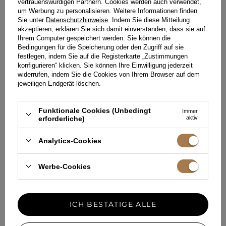
vertrauenswürdigen Partnern. Cookies werden auch verwendet,
liegen geometrische Taschen mit Perlen- oder
um Werbung zu personalisieren. Weitere Informationen finden
Metallelementen im Trend, die fast wie Schmuckstücke
Sie unter
Datenschutzhinweise
. Indem Sie diese Mitteilung
wirken. Legen Sie dezente Ketten ab und greifen Sie
akzeptieren, erklären Sie sich damit einverstanden, dass sie auf
stattdessen zu auffälligen Chandelier-Ohrringen, einem
Ihrem Computer gespeichert werden. Sie können die
massiven Collier oder mehreren breiten Armbändern.
Bedingungen für die Speicherung oder den Zugriff auf sie
Lange Ohrringe bringen Glanz ins Gesicht und verlängern
festlegen, indem Sie auf die Registerkarte „Zustimmungen
optisch den Hals – besonders vorteilhaft bei geschlossenen
konfigurieren“ klicken. Sie können Ihre Einwilligung jederzeit
Ausschnitten. Denken Sie an das Gleichgewicht: Wenn das
widerrufen, indem Sie die Cookies von Ihrem Browser auf dem
Kleid stark verziert ist, wählen Sie minimalistische
jeweiligen Endgerät löschen.
Accessoires. Ist das Kleid schlicht, dürfen die
Schmuckstücke die Hauptrolle spielen.
Funktionale Cookies (Unbedingt
Immer
Welche Jacke oder welches Bolero
erforderliche)
aktiv
passt an kühleren Abenden zum
Etuikleid?
Analytics-Cookies
Die Wahl der richtigen Oberbekleidung zu einem Etuikleid
Werbe-Cookies
kann schwierig sein, da sie die Proportionen der Figur nicht
stören und die Schönheit des Kleides nicht verdecken
sollte. Klassische Boleros werden zunehmend durch
modernere Lösungen ersetzt, wie kurze Boxy-Blazer,
ICH BESTÄTIGE ALLE
Kunstfell-Stolen oder elegante Capes. Ein locker über die
Schultern gelegtes Cape wirkt besonders stilvoll, hält warm
und schränkt die Bewegungsfreiheit nicht ein. Für weniger