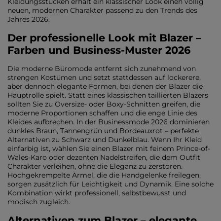
Kleidungsstücken erhält ein klassischer Look einen völlig
neuen, modernen Charakter passend zu den Trends des
Jahres 2026.
Der professionelle Look mit Blazer –
Farben und Business-Muster 2026
Die moderne Büromode entfernt sich zunehmend von
strengen Kostümen und setzt stattdessen auf lockerere,
aber dennoch elegante Formen, bei denen der Blazer die
Hauptrolle spielt. Statt eines klassischen taillierten Blazers
sollten Sie zu Oversize- oder Boxy-Schnitten greifen, die
moderne Proportionen schaffen und die enge Linie des
Kleides aufbrechen. In der Businessmode 2026 dominieren
dunkles Braun, Tannengrün und Bordeauxrot – perfekte
Alternativen zu Schwarz und Dunkelblau. Wenn Ihr Kleid
einfarbig ist, wählen Sie einen Blazer mit feinem Prince-of-
Wales-Karo oder dezenten Nadelstreifen, die dem Outfit
Charakter verleihen, ohne die Eleganz zu zerstören.
Hochgekrempelte Ärmel, die die Handgelenke freilegen,
sorgen zusätzlich für Leichtigkeit und Dynamik. Eine solche
Kombination wirkt professionell, selbstbewusst und
modisch zugleich.
Alternativen zum Blazer – elegante