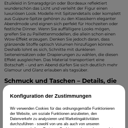
Etuikleid in Smaragdgrün oder Bordeaux reflektiert
wunderschön das Licht und verleiht der Figur einen
luxuriösen Look. Modelle mit Spitzendetails oder komplett
aus Guipure-Spitze gehören zu den Klassikern eleganter
Abendmode und eignen sich perfekt für Hochzeiten oder
festliche Dinner. Wenn Sie auffälligere Looks mögen,
greifen Sie zu Paillettenmodellen, die allein schon einen
Wow-Effekt erzeugen. Denken Sie jedoch daran, dass
glänzende Stoffe optisch Volumen hinzufügen können.
Deshalb lohnt es sich, Schnitte mit dunkleren
Seiteneinsätzen oder Drapierungen zu wählen, die diesen
Effekt ausgleichen. Das Material transportiert eine
Botschaft – und am Abend dürfen Sie sich deutlich mehr
Glamour und Glanz erlauben als tagsüber.
Schmuck und Taschen – Details, die
einen Tageslook in fünf Minuten in
ein Abendoutfit verwandeln
Konfiguration der Zustimmungen
Accessoires besitzen enorme Verwandlungskraft und
Wir verwenden Cookies für das ordnungsgemäße Funktionieren
bestimmen den endgültigen Charakter eines Outfits. Um
der Website, um soziale Funktionen anzubieten, den
einen Tageslook in einen Abendlook zu verwandeln,
Datenverkehr zu analysieren und Marketingaktivitäten
tauschen Sie die große Shopper-Tasche gegen eine
durchzuführen - sowohl von uns als auch von unseren
elegante Clutch oder eine kleine Tasche mit Kette. 2026