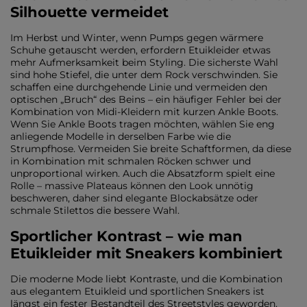
Silhouette vermeidet
Im Herbst und Winter, wenn Pumps gegen wärmere
Schuhe getauscht werden, erfordern Etuikleider etwas
mehr Aufmerksamkeit beim Styling. Die sicherste Wahl
sind hohe Stiefel, die unter dem Rock verschwinden. Sie
schaffen eine durchgehende Linie und vermeiden den
optischen „Bruch“ des Beins – ein häufiger Fehler bei der
Kombination von Midi-Kleidern mit kurzen Ankle Boots.
Wenn Sie Ankle Boots tragen möchten, wählen Sie eng
anliegende Modelle in derselben Farbe wie die
Strumpfhose. Vermeiden Sie breite Schaftformen, da diese
in Kombination mit schmalen Röcken schwer und
unproportional wirken. Auch die Absatzform spielt eine
Rolle – massive Plateaus können den Look unnötig
beschweren, daher sind elegante Blockabsätze oder
schmale Stilettos die bessere Wahl.
Sportlicher Kontrast – wie man
Etuikleider mit Sneakers kombiniert
Die moderne Mode liebt Kontraste, und die Kombination
aus elegantem Etuikleid und sportlichen Sneakers ist
längst ein fester Bestandteil des Streetstyles geworden.