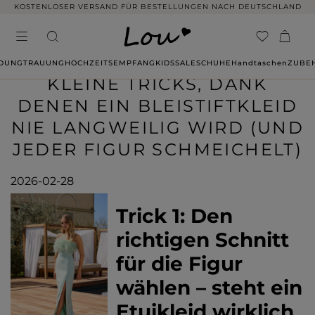
14 TAGE RÜCKGABE OHNE ANGABE VON GRÜNDEN
IDUNG
TRAUUNG
HOCHZEITSEMPFANG
KIDS
SALE
SCHUHE
Handtaschen
ZUBE
KLEINE TRICKS, DANK
DENEN EIN BLEISTIFTKLEID
NIE LANGWEILIG WIRD (UND
JEDER FIGUR SCHMEICHELT)
2026-02-28
Trick 1: Den
richtigen Schnitt
für die Figur
wählen – steht ein
Etuikleid wirklich