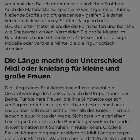
versteckt den Bauch unter einer zusätzlichen Stofflage.
Auch die Materialstärke spielt eine wichtige Rolle. Dünne,
fließende Stoffe sind oft gnadenlos – greifen Sie daher
lieber zu dickeren Jersey-Stoffen, Jacquard oder
strukturierten Materialien, die die Form halten und beinahe
wie Shapewear wirken. Vermeiden Sie große Muster im
Bauchbereich und setzen Sie stattdessen auf einfarbige
Modelle oder vertikale Nähte, die die Figur optisch
strecken.
Die Länge macht den Unterschied –
Midi oder knielang für kleine und
große Frauen
Die Länge eines Etuikleides beeinflusst sowohl die
Gesamtwirkung des Looks als auch die Proportionen der
Beine. Für kleinere Frauen, die ihre Silhouette optisch
verlängern möchten, eignet sich am besten eine Länge
knapp oberhalb oder leicht unterhalb des Knies – niemals
jedoch bis zur Mitte der Wade. Sichtbare Knie verleihen
Leichtigkeit und lassen die Beine länger wirken, besonders
in Kombination mit Schuhen in Nude-Tönen. Größere
Frauen können hingegen problemlos Midi-Längen tragen,
die bis zur Mitte der Wade reichen und 2026 als Symbol für