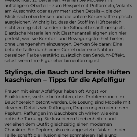
Weiblichkeit zu bewahren. Wählen Sie Modelle mit
auffälligem Oberteil – zum Beispiel mit Puffärmeln, Volants
am Ausschnitt oder asymmetrischen Details –, die den
Blick nach oben lenken und die untere Körperhälfte optisch
ausgleichen. Wichtig ist, dass der Stoff im Hüftbereich
nicht zu eng sitzt, sondern die Silhouette sanft umspielt.
Elastische Materialien mit Elasthananteil eignen sich hier
perfekt, weil sie Komfort und Bewegungsfreiheit bieten,
ohne unangenehm einzuengen. Denken Sie daran: Eine
betonte Taille durch einen Gürtel oder eine Naht in
derselben Farbe verstärkt zusätzlich den Sanduhr-Effekt,
selbst wenn Ihre Figur eher birnenförmig ist.
Stylings, die Bauch und breite Hüften
kaschieren – Tipps für die Apfelfigur
Frauen mit einer Apfelfigur haben oft Angst vor
Etuikleidern, weil sie befürchten, dass Problemzonen im
Bauchbereich betont werden. Die Lösung sind Modelle mit
cleveren Details wie Raffungen, Drapierungen oder einem
Peplum. Raffungen im Bauchbereich wirken wie eine
optische Tarnung: Sie kaschieren Unebenheiten und
verleihen dem Outfit gleichzeitig einen modernen
Charakter. Ein Peplum, also ein angesetzter Volant in der
Taille, schafft die Illusion einer schmaleren Taille und