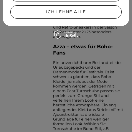
Jeans oder mit Jeansmotiven
gefertigt sind. Dieser Stoff kommt
ICH LEHNE ALLE
immer wieder in Mode, um noch
mehr zu begeistern. Daher wird die
Kombination aus einem Jeanskleid
und Retro-Sneakers in der Saison
Herbst-Winter 2023 besonders
angesagt sein.
Azza – etwas für Boho-
Fans
Ein unverzichtbarer Bestandteil des
Urlaubsgepäcks und der
Damenmode für Festivals. Es ist
schwer zu glauben, dass Boho-
Kleider jemals aus der Mode
kommen werden. Getragen mit
einem Paar Turnschuhe passen sie
perfekt zum Grunge-Stil und
verleihen Ihrem Look eine
herbstliche Atmosphäre. Ein eng
anliegendes Kleid aus Strickstoff mit
Ajourstruktur ist die ideale
Grundlage für einen weniger
formellen Look. Wählen Sie
Turnschuhe im Boho-Stil, z.B.