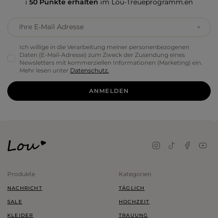
i
50 Punkte erhalten
im Lou-Treueprogramm.en
Ihre E-Mail Adresse
Ich willige in die Verarbeitung meiner personenbezogenen
Daten (E-Mail-Adresse) zum Zweck der Zusendung eines
Newsletters mit kommerziellen Informationen (Marketing) ein.
Mehr lesen unter
Datenschutz.
ANMELDEN
Produkte
Kategorien
NACHRICHT
TÄGLICH
SALE
HOCHZEIT
KLEIDER
TRAUUNG