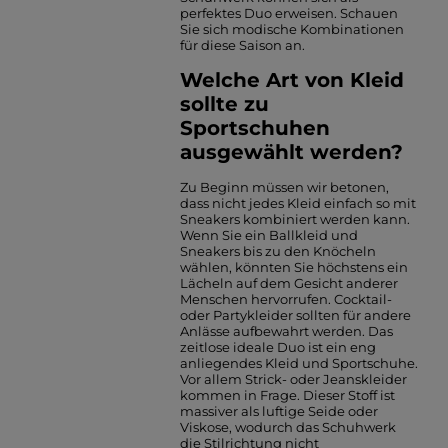
perfektes Duo erweisen. Schauen
Sie sich modische Kombinationen
für diese Saison an.
Welche Art von Kleid
sollte zu
Sportschuhen
ausgewählt werden?
Zu Beginn müssen wir betonen,
dass nicht jedes Kleid einfach so mit
Sneakers kombiniert werden kann.
Wenn Sie ein Ballkleid und
Sneakers bis zu den Knöcheln
wählen, könnten Sie höchstens ein
Lächeln auf dem Gesicht anderer
Menschen hervorrufen. Cocktail-
oder Partykleider sollten für andere
Anlässe aufbewahrt werden. Das
zeitlose ideale Duo ist ein eng
anliegendes Kleid und Sportschuhe.
Vor allem Strick- oder Jeanskleider
kommen in Frage. Dieser Stoff ist
massiver als luftige Seide oder
Viskose, wodurch das Schuhwerk
die Stilrichtung nicht