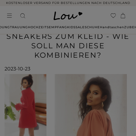
KOSTENLOSER VERSAND FÜR BESTELLUNGEN NACH DEUTSCHLAND
IDUNG
TRAUUNG
HOCHZEITSEMPFANG
KIDS
SALE
SCHUHE
Handtaschen
ZUBE
SNEAKERS ZUM KLEID - WIE
SOLL MAN DIESE
KOMBINIEREN?
2023-10-23