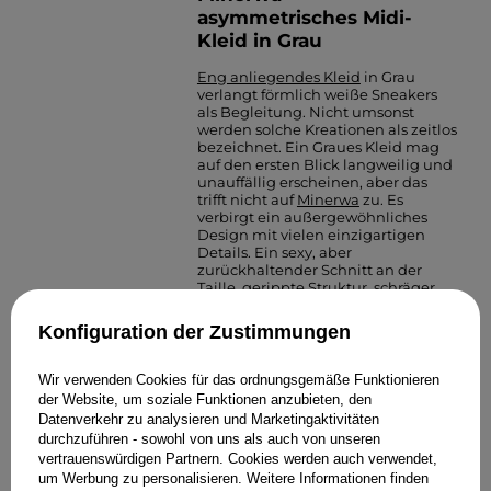
asymmetrisches Midi-
Kleid in Grau
Eng anliegendes Kleid
in Grau
verlangt förmlich weiße Sneakers
als Begleitung. Nicht umsonst
werden solche Kreationen als zeitlos
bezeichnet. Ein Graues Kleid mag
auf den ersten Blick langweilig und
unauffällig erscheinen, aber das
trifft nicht auf
Minerwa
zu. Es
verbirgt ein außergewöhnliches
Design mit vielen einzigartigen
Details. Ein sexy, aber
zurückhaltender Schnitt an der
Taille, gerippte Struktur, schräger
Ausschnitt und ein freies Bein... Die
Kombination von Sneakers und
Konfiguration der Zustimmungen
Kleid ist der perfekte Look im
Einklang mit dem Konzept der
sportlichen Eleganz.
Wir verwenden Cookies für das ordnungsgemäße Funktionieren
der Website, um soziale Funktionen anzubieten, den
Kurze Sneakers wie Adidas Samba
Datenverkehr zu analysieren und Marketingaktivitäten
oder Nike Air Force 1 passen perfekt
durchzuführen - sowohl von uns als auch von unseren
zu dieser Art von Kleid. In diesem
vertrauenswürdigen Partnern. Cookies werden auch verwendet,
Styling können Sie kreativ sein. Da
um Werbung zu personalisieren. Weitere Informationen finden
das Kleid in dezenten Farben