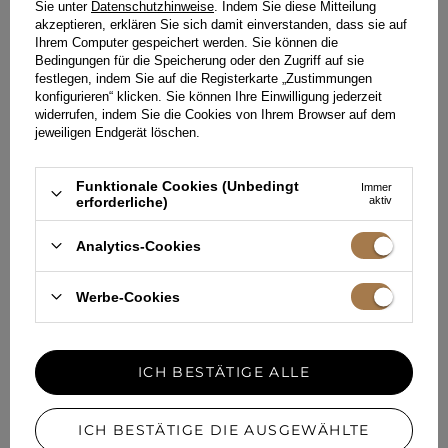
gehalten ist, können Sie die Schuhe
Sie unter
Datenschutzhinweise
. Indem Sie diese Mitteilung
passend zu den Accessoires
akzeptieren, erklären Sie sich damit einverstanden, dass sie auf
auswählen, z.B. eine orangefarbene
Ihrem Computer gespeichert werden. Sie können die
Tasche + Schuhe mit
Bedingungen für die Speicherung oder den Zugriff auf sie
orangefarbenen Akzenten. Wir
festlegen, indem Sie auf die Registerkarte „Zustimmungen
versprechen Ihnen, dass Sie einen
konfigurieren“ klicken. Sie können Ihre Einwilligung jederzeit
beeindruckenden Effekt erzielen
widerrufen, indem Sie die Cookies von Ihrem Browser auf dem
werden!
jeweiligen Endgerät löschen.
Tamara – Jeans in sexy
Ausführung
Funktionale Cookies (Unbedingt
Immer
erforderliche)
aktiv
Wir lieben ungewöhnliche
Kombinationen. Sportschuhe zu
einem Jeanskleid? Warum nicht!
Analytics-Cookies
Tamara
ist ein einzigartiges Modell,
das Sie zu jedem Anlass tragen
können. Zur Arbeit, auf ein Getränk
Werbe-Cookies
oder zu einem Geschäftstreffen.
Können Sie Sneakers dazu tragen?
Natürlich, besonders wenn Sie ein
Trendsetter sind.
ICH BESTÄTIGE ALLE
Jeans, Jeans und nochmals Jeans!
Nicht umsonst erwähnen wir gerade
dieses Outfit. In den Läden und auf
den Laufstegen gibt es eine Fülle
ICH BESTÄTIGE DIE AUSGEWÄHLTE
von Kleidungsstücken, die aus