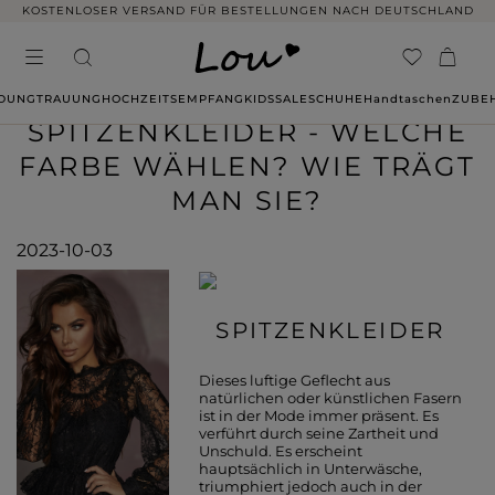
KOSTENLOSER VERSAND FÜR BESTELLUNGEN NACH DEUTSCHLAND
IDUNG
TRAUUNG
HOCHZEITSEMPFANG
KIDS
SALE
SCHUHE
Handtaschen
ZUBE
SPITZENKLEIDER - WELCHE
FARBE WÄHLEN? WIE TRÄGT
MAN SIE?
2023-10-03
SPITZENKLEIDER
Dieses luftige Geflecht aus
natürlichen oder künstlichen Fasern
ist in der Mode immer präsent. Es
verführt durch seine Zartheit und
Unschuld. Es erscheint
hauptsächlich in Unterwäsche,
triumphiert jedoch auch in der