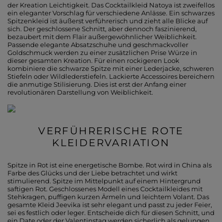
der Kreation Leichtigkeit. Das Cocktailkleid Natoya ist zweifellos
ein eleganter Vorschlag für verschiedene Anlässe. Ein schwarzes
Spitzenkleid ist äußerst verführerisch und zieht alle Blicke auf
sich. Der geschlossene Schnitt, aber dennoch faszinierend,
bezaubert mit dem Flair außergewöhnlicher Weiblichkeit.
Passende elegante Absatzschuhe und geschmackvoller
Goldschmuck werden zu einer zusätzlichen Prise Würze in
dieser gesamten Kreation. Für einen rockigeren Look
kombiniere die schwarze Spitze mit einer Lederjacke, schweren
Stiefeln oder Wildlederstiefeln. Lackierte Accessoires bereichern
die anmutige Stilisierung. Dies ist erst der Anfang einer
revolutionären Darstellung von Weiblichkeit.
VERFÜHRERISCHE ROTE
KLEIDERVARIATION
Spitze in Rot ist eine energetische Bombe. Rot wird in China als
Farbe des Glücks und der Liebe betrachtet und wirkt
stimulierend. Spitze im Mittelpunkt auf einem Hintergrund
saftigen Rot. Geschlossenes Modell eines Cocktailkleides mit
Stehkragen, puffigen kurzen Ärmeln und leichtem Volant. Das
gesamte Kleid Jeevika ist sehr elegant und passt zu jeder Feier,
sei es festlich oder leger. Entscheide dich für diesen Schnitt, und
ein Date oder der Valentinstag werden sicherlich als gelungen