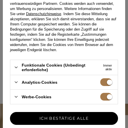
VERVOLLKOMMNET
vertrauenswürdigen Partnern. Cookies werden auch verwendet,
um Werbung zu personalisieren. Weitere Informationen finden
Sie unter
Datenschutzhinweise
. Indem Sie diese Mitteilung
Den Charakter jedes Outfits kannst du mit Accessoires
verändern. Eine übergroße Jacke verleiht dem eleganten Look
akzeptieren, erklären Sie sich damit einverstanden, dass sie auf
der Spitze eine lockere Atmosphäre. Die Wahl einer Shopper-
Ihrem Computer gespeichert werden. Sie können die
Tasche für den Alltag oder einer Clutch für den Abend rundet
Bedingungen für die Speicherung oder den Zugriff auf sie
das gesamte Styling ab. Setze auf den Überraschungseffekt,
festlegen, indem Sie auf die Registerkarte „Zustimmungen
indem du Spitze mit einem ungewöhnlichen Accessoire
konfigurieren“ klicken. Sie können Ihre Einwilligung jederzeit
kombinierst. Wähle mutig originellen Modeschmuck und
widerrufen, indem Sie die Cookies von Ihrem Browser auf dem
Schmuckstücke. Dank solcher Elemente wird dein Outfit
jeweiligen Endgerät löschen.
einzigartig, und du wirst dich wirklich besonders fühlen. Betone
den koketten Charakter der durchsichtigen Spitze mit einer
kräftigen Farbe des Kleides. Wenn du die Spitzenkleidung mit
Turnschuhen und einer Jeansjacke kombinierst, erhältst du
Funktionale Cookies (Unbedingt
Immer
einen sportlichen, legeren Look. Bei der Suche nach einem
erforderliche)
aktiv
Kleid für festliche Anlässe entscheide, ob du dich vollständig in
Spitze zeigen oder nur Elemente aus luftigem Gewebe haben
Analytics-Cookies
möchtest. Solche Schnitte werden ebenfalls bezaubern.
Werbe-Cookies
ICH BESTÄTIGE ALLE