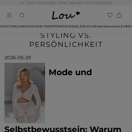
14 TAGE RÜCKGABE OHNE ANGABE VON GRÜNDEN
IDUNG
TRAUUNG
HOCHZEITSEMPFANG
KIDS
SALE
SCHUHE
Handtaschen
ZUBE
STYLING VS.
PERSÖNLICHKEIT
2026-05-29
Mode und
Selbstbewusstsein: Warum