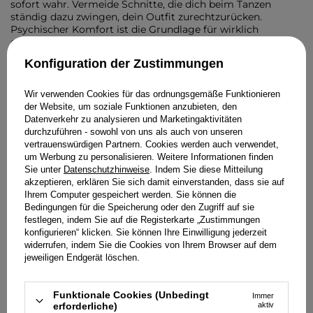
sofort wahr. Vermeide Schnitte, die dich beim Tanzen
ständig dazu zwingen, dein Outfit zurechtzurücken.
Psychischer Komfort ist die Grundlage für wirklich
gelungene Unterhaltung.
Konfiguration der Zustimmungen
Die perfekte Balance zwischen
Extravaganz und Komfort auf der
Wir verwenden Cookies für das ordnungsgemäße Funktionieren
Tanzfläche
der Website, um soziale Funktionen anzubieten, den
Datenverkehr zu analysieren und Marketingaktivitäten
Lange Stunden auf der Tanzfläche stellen jedes Outfit auf
durchzuführen - sowohl von uns als auch von unseren
die Probe. Wähle Modelle mit elastischen Elementen oder
vertrauenswürdigen Partnern. Cookies werden auch verwendet,
Stoffen, die sich natürlich mit dem Körper bewegen. Die
um Werbung zu personalisieren. Weitere Informationen finden
Länge des Kleides sollte freie Schritte ermöglichen, ohne
Sie unter
Datenschutzhinweise
. Indem Sie diese Mitteilung
Stolpergefahr. Asymmetrische Säume sehen in Bewegung
akzeptieren, erklären Sie sich damit einverstanden, dass sie auf
wunderschön aus und sorgen gleichzeitig für bessere
Ihrem Computer gespeichert werden. Sie können die
Luftzirkulation. Achte auf die Tiefe des Ausschnitts und die
Bedingungen für die Speicherung oder den Zugriff auf sie
Stabilität der Träger. Ein gut konstruierter Corsagenbereich
festlegen, indem Sie auf die Registerkarte „Zustimmungen
hält alles an Ort und Stelle – selbst während intensiven
konfigurieren“ klicken. Sie können Ihre Einwilligung jederzeit
Tanzens. Das Gleichgewicht zwischen spektakulärem Look
widerrufen, indem Sie die Cookies von Ihrem Browser auf dem
und Funktionalität garantiert eine unvergessliche Nacht.
jeweiligen Endgerät löschen.
Strahle selbstbewusst und genieße den Moment. Dein
Outfit soll dich dabei unterstützen.
Funktionale Cookies (Unbedingt
Immer
erforderliche)
aktiv