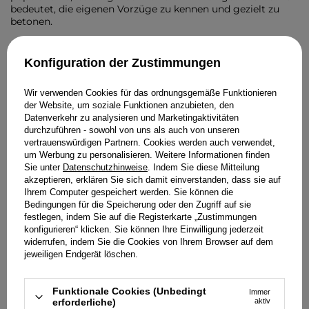
bedeutet, die eigenen Vorzüge zu kennen und gezielt zu
betonen.
Trends sicher durch die eigene
Garderobe filtern
Konfiguration der Zustimmungen
Betrachte Trends als Inspiration und nicht als
Wir verwenden Cookies für das ordnungsgemäße Funktionieren
verpflichtende Einkaufsliste. Bevor du einem Trend
der Website, um soziale Funktionen anzubieten, den
nachgibst, überlege, ob das neue Teil zu deiner
Datenverkehr zu analysieren und Marketingaktivitäten
bestehenden Garderobe passt. Führe neue Elemente
durchzuführen - sowohl von uns als auch von unseren
vorsichtig ein – zum Beispiel in Form kleiner Accessoires
vertrauenswürdigen Partnern. Cookies werden auch verwendet,
oder einzelner Farbakzente. Dadurch wirkt dein Stil frischer,
um Werbung zu personalisieren. Weitere Informationen finden
ohne dass du die Hälfte deines Kleiderschranks austauschen
Sie unter
Datenschutzhinweise
. Indem Sie diese Mitteilung
musst. Wenn ein Trend nicht zu deinem ästhetischen
akzeptieren, erklären Sie sich damit einverstanden, dass sie auf
Empfinden passt, ignoriere ihn konsequent. Ein eigener Stil
Ihrem Computer gespeichert werden. Sie können die
entsteht durch Beständigkeit und bewusstes Ablehnen von
Bedingungen für die Speicherung oder den Zugriff auf sie
Dingen, die nicht zu dir passen.
festlegen, indem Sie auf die Registerkarte „Zustimmungen
konfigurieren“ klicken. Sie können Ihre Einwilligung jederzeit
Treue zum eigenen Stil gewinnt immer gegen kurzlebige
widerrufen, indem Sie die Cookies von Ihrem Browser auf dem
Modetrends. Eine bewusste Auswahl sorgt über Jahre
jeweiligen Endgerät löschen.
hinweg für einen stimmigen und eleganten Look.
Die Magie von Sale-
Funktionale Cookies (Unbedingt
Immer
erforderliche)
aktiv