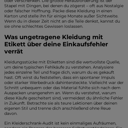
oder verschenken. Die größte Herausforderung ist der
Stapel mit Dingen, bei denen du zögerst – oft aus Nostalgie
oder falscher Hoffnung. Packe diese Kleidung in einen
Karton und stelle ihn für einige Monate außer Sichtweite.
Wenn du in dieser Zeit nicht an die Teile denkst, kannst du
sie ohne schlechtes Gewissen loslassen.
Was ungetragene Kleidung mit
Etikett über deine Einkaufsfehler
verrät
Kleidungsstücke mit Etiketten sind die wertvollste Quelle,
um deine typischen Fehlkäufe zu verstehen. Analysiere
jedes einzelne Teil und frage dich, warum du es gekauft
hast. Oft wirst du feststellen, dass ein spontaner Impuls
oder starker Werbedruck dahintersteckte. Vielleicht war der
Schnitt unbequem oder das Material fühlte sich nach dem
Auspacken unangenehm an. Wenn du verstehst, warum
diese Käufe gescheitert sind, vermeidest du ähnliche Fehler
in Zukunft. Betrachte sie als teure Lektionen über deinen
eigenen Stil und trenne dich anschließend ohne Reue
davon.
Ein Kleiderschrank-Audit ist kein einmaliges Aufräumen,