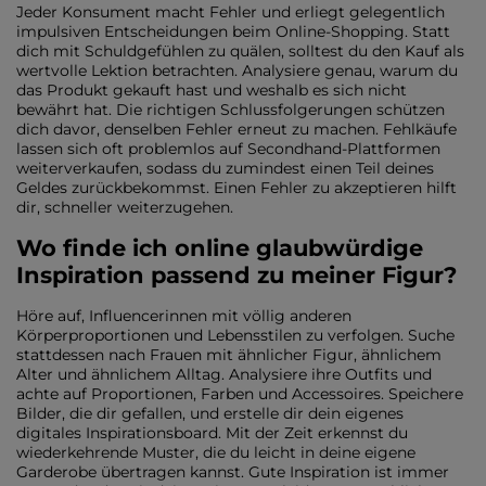
Jeder Konsument macht Fehler und erliegt gelegentlich
impulsiven Entscheidungen beim Online-Shopping. Statt
dich mit Schuldgefühlen zu quälen, solltest du den Kauf als
wertvolle Lektion betrachten. Analysiere genau, warum du
das Produkt gekauft hast und weshalb es sich nicht
bewährt hat. Die richtigen Schlussfolgerungen schützen
dich davor, denselben Fehler erneut zu machen. Fehlkäufe
lassen sich oft problemlos auf Secondhand-Plattformen
weiterverkaufen, sodass du zumindest einen Teil deines
Geldes zurückbekommst. Einen Fehler zu akzeptieren hilft
dir, schneller weiterzugehen.
Wo finde ich online glaubwürdige
Inspiration passend zu meiner Figur?
Höre auf, Influencerinnen mit völlig anderen
Körperproportionen und Lebensstilen zu verfolgen. Suche
stattdessen nach Frauen mit ähnlicher Figur, ähnlichem
Alter und ähnlichem Alltag. Analysiere ihre Outfits und
achte auf Proportionen, Farben und Accessoires. Speichere
Bilder, die dir gefallen, und erstelle dir dein eigenes
digitales Inspirationsboard. Mit der Zeit erkennst du
wiederkehrende Muster, die du leicht in deine eigene
Garderobe übertragen kannst. Gute Inspiration ist immer