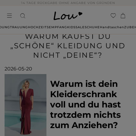
14 TAGE RÜCKGABE OHNE ANGABE VON GRÜNDEN
IDUNG
TRAUUNG
HOCHZEITSEMPFANG
KIDS
SALE
SCHUHE
Handtaschen
ZUBE
WARUM KAUFST DU
„SCHÖNE“ KLEIDUNG UND
NICHT „DEINE“?
2026-05-20
Warum ist dein
Kleiderschrank
voll und du hast
trotzdem nichts
zum Anziehen?