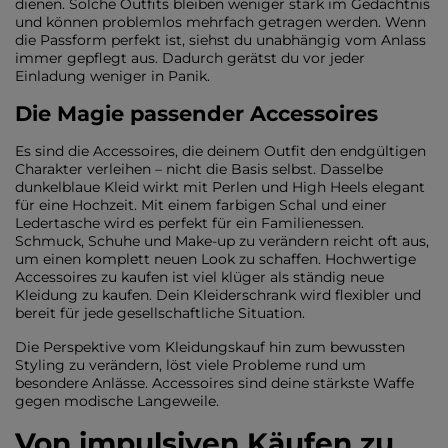
dienen. Solche Outfits bleiben weniger stark im Gedächtnis
und können problemlos mehrfach getragen werden. Wenn
die Passform perfekt ist, siehst du unabhängig vom Anlass
immer gepflegt aus. Dadurch gerätst du vor jeder
Einladung weniger in Panik.
Die Magie passender Accessoires
Es sind die Accessoires, die deinem Outfit den endgültigen
Charakter verleihen – nicht die Basis selbst. Dasselbe
dunkelblaue Kleid wirkt mit Perlen und High Heels elegant
für eine Hochzeit. Mit einem farbigen Schal und einer
Ledertasche wird es perfekt für ein Familienessen.
Schmuck, Schuhe und Make-up zu verändern reicht oft aus,
um einen komplett neuen Look zu schaffen. Hochwertige
Accessoires zu kaufen ist viel klüger als ständig neue
Kleidung zu kaufen. Dein Kleiderschrank wird flexibler und
bereit für jede gesellschaftliche Situation.
Die Perspektive vom Kleidungskauf hin zum bewussten
Styling zu verändern, löst viele Probleme rund um
besondere Anlässe. Accessoires sind deine stärkste Waffe
gegen modische Langeweile.
Von impulsiven Käufen zu