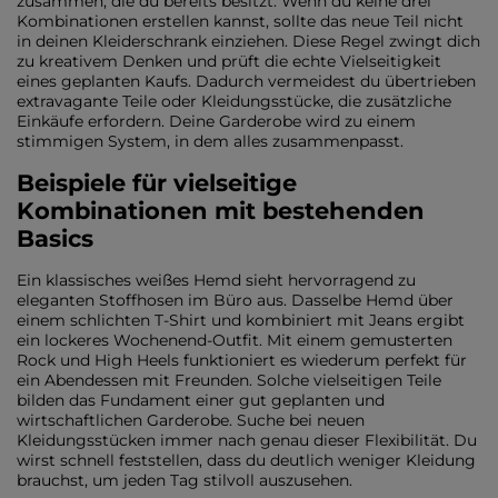
zusammen, die du bereits besitzt. Wenn du keine drei
Kombinationen erstellen kannst, sollte das neue Teil nicht
in deinen Kleiderschrank einziehen. Diese Regel zwingt dich
zu kreativem Denken und prüft die echte Vielseitigkeit
eines geplanten Kaufs. Dadurch vermeidest du übertrieben
extravagante Teile oder Kleidungsstücke, die zusätzliche
Einkäufe erfordern. Deine Garderobe wird zu einem
stimmigen System, in dem alles zusammenpasst.
Beispiele für vielseitige
Kombinationen mit bestehenden
Basics
Ein klassisches weißes Hemd sieht hervorragend zu
eleganten Stoffhosen im Büro aus. Dasselbe Hemd über
einem schlichten T-Shirt und kombiniert mit Jeans ergibt
ein lockeres Wochenend-Outfit. Mit einem gemusterten
Rock und High Heels funktioniert es wiederum perfekt für
ein Abendessen mit Freunden. Solche vielseitigen Teile
bilden das Fundament einer gut geplanten und
wirtschaftlichen Garderobe. Suche bei neuen
Kleidungsstücken immer nach genau dieser Flexibilität. Du
wirst schnell feststellen, dass du deutlich weniger Kleidung
brauchst, um jeden Tag stilvoll auszusehen.