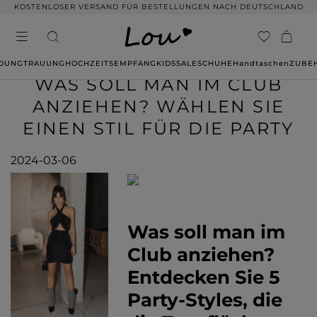
14 TAGE RÜCKGABE OHNE ANGABE VON GRÜNDEN
IDUNG
TRAUUNG
HOCHZEITSEMPFANG
KIDS
SALE
SCHUHE
Handtaschen
ZUBE
WAS SOLL MAN IM CLUB
ANZIEHEN? WÄHLEN SIE
EINEN STIL FÜR DIE PARTY
2024-03-06
Was soll man im
Club anziehen?
Entdecken Sie 5
Party-Styles, die