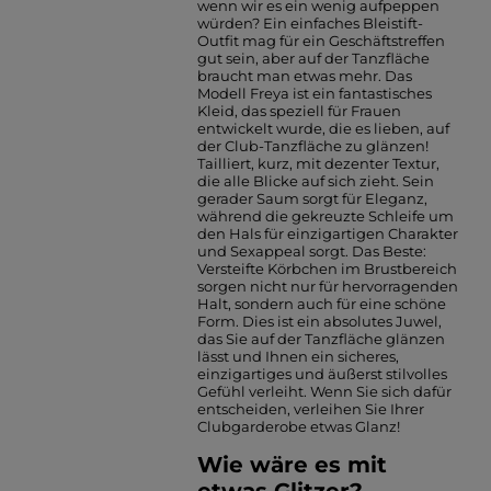
wenn wir es ein wenig aufpeppen
würden? Ein einfaches Bleistift-
Outfit mag für ein Geschäftstreffen
gut sein, aber auf der Tanzfläche
braucht man etwas mehr. Das
Modell Freya ist ein fantastisches
Kleid, das speziell für Frauen
entwickelt wurde, die es lieben, auf
der Club-Tanzfläche zu glänzen!
Tailliert, kurz, mit dezenter Textur,
die alle Blicke auf sich zieht. Sein
gerader Saum sorgt für Eleganz,
während die gekreuzte Schleife um
den Hals für einzigartigen Charakter
und Sexappeal sorgt. Das Beste:
Versteifte Körbchen im Brustbereich
sorgen nicht nur für hervorragenden
Halt, sondern auch für eine schöne
Form. Dies ist ein absolutes Juwel,
das Sie auf der Tanzfläche glänzen
lässt und Ihnen ein sicheres,
einzigartiges und äußerst stilvolles
Gefühl verleiht. Wenn Sie sich dafür
entscheiden, verleihen Sie Ihrer
Clubgarderobe etwas Glanz!
Wie wäre es mit
etwas Glitzer?