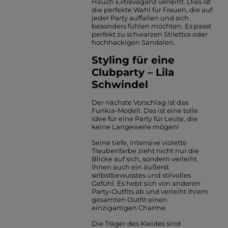
Hauch Extravaganz verleiht. Dies ist
die perfekte Wahl für Frauen, die auf
jeder Party auffallen und sich
besonders fühlen möchten. Es passt
perfekt zu schwarzen Stilettos oder
hochhackigen Sandalen.
Styling für eine
Clubparty – Lila
Schwindel
Der nächste Vorschlag ist das
Funkia-Modell. Das ist eine tolle
Idee für eine Party für Leute, die
keine Langeweile mögen!
Seine tiefe, intensive violette
Traubenfarbe zieht nicht nur die
Blicke auf sich, sondern verleiht
Ihnen auch ein äußerst
selbstbewusstes und stilvolles
Gefühl. Es hebt sich von anderen
Party-Outfits ab und verleiht Ihrem
gesamten Outfit einen
einzigartigen Charme.
Die Träger des Kleides sind