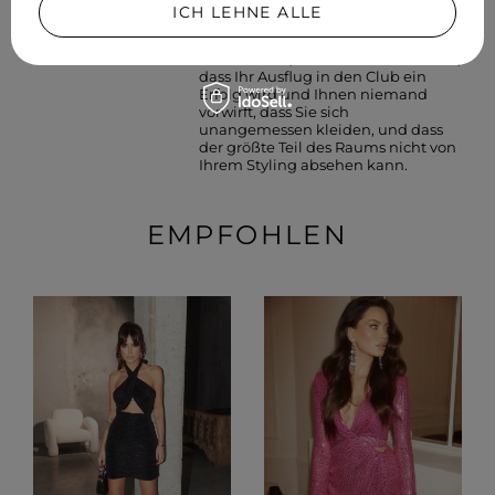
auszuwählen, ist nicht die
ICH LEHNE ALLE
einfachste Sache. Wenn Sie sich für
einen unserer Vorschläge
entscheiden, können Sie sicher sein,
dass Ihr Ausflug in den Club ein
Erfolg wird und Ihnen niemand
vorwirft, dass Sie sich
unangemessen kleiden, und dass
der größte Teil des Raums nicht von
Ihrem Styling absehen kann.
EMPFOHLEN