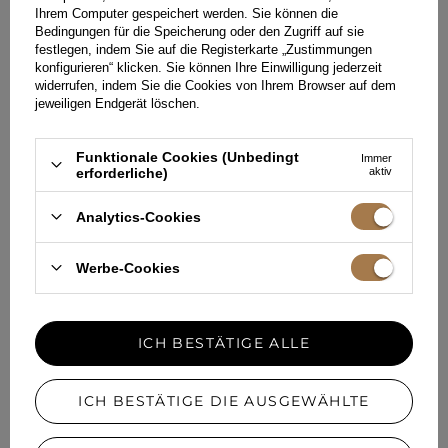
Erstellen Sie Ihren
Ihrem Computer gespeichert werden. Sie können die
einzigartigen Party-
Bedingungen für die Speicherung oder den Zugriff auf sie
festlegen, indem Sie auf die Registerkarte „Zustimmungen
Dresscode mit einem
konfigurieren“ klicken. Sie können Ihre Einwilligung jederzeit
spektakulären Kleid
widerrufen, indem Sie die Cookies von Ihrem Browser auf dem
jeweiligen Endgerät löschen.
Zu Dinahs Kleid gibt es viel zu
sagen, aber man darf nicht außer
Acht lassen, dass es perfekt für die
Funktionale Cookies (Unbedingt
Immer
Tanzfläche ist. Dies liegt an dem
erforderliche)
aktiv
lockeren Schnitt des Kleides,
ergänzt durch herabhängende
Fransen. Das Abendkleid hat am
Analytics-Cookies
Rücken einen tiefen Ausschnitt,
wodurch Sie Ihre Figur betonen
können. Darüber hinaus bietet es
Werbe-Cookies
außergewöhnlichen Komfort,
sodass Sie problemlos die ganze
Nacht durchtanzen können. In
diesem Kleid in den Club zu gehen,
wird ein unvergessliches Erlebnis
ICH BESTÄTIGE ALLE
sein. Seine einzigartige graue Farbe,
kombiniert mit einer schwarzen
Clutch und schwarzen High Heels,
ICH BESTÄTIGE DIE AUSGEWÄHLTE
lässt Sie wie eine Göttin aussehen.
Das richtige Outfit für einen Club