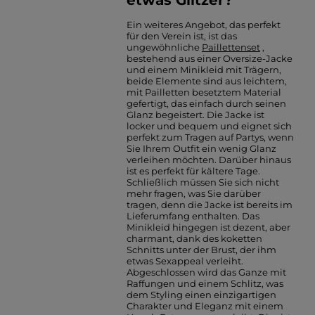
Ein weiteres Angebot, das perfekt
für den Verein ist, ist das
ungewöhnliche
Paillettenset
,
bestehend aus einer Oversize-Jacke
und einem Minikleid mit Trägern,
beide Elemente sind aus leichtem,
mit Pailletten besetztem Material
gefertigt, das einfach durch seinen
Glanz begeistert. Die Jacke ist
locker und bequem und eignet sich
perfekt zum Tragen auf Partys, wenn
Sie Ihrem Outfit ein wenig Glanz
verleihen möchten. Darüber hinaus
ist es perfekt für kältere Tage.
Schließlich müssen Sie sich nicht
mehr fragen, was Sie darüber
tragen, denn die Jacke ist bereits im
Lieferumfang enthalten. Das
Minikleid hingegen ist dezent, aber
charmant, dank des koketten
Schnitts unter der Brust, der ihm
etwas Sexappeal verleiht.
Abgeschlossen wird das Ganze mit
Raffungen und einem Schlitz, was
dem Styling einen einzigartigen
Charakter und Eleganz mit einem