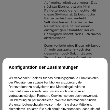
Aufmerksamkeit zu erregen. Das
nächste Element ist ein Mini-
Paillettenrock, der ein echter Hit
dieses Stylings ist. Es betont die
Beine perfekt und verleiht
Selbstvertrauen. Die Textur der
Pailletten verleiht ihm einen
einzigartigen Charakter, der es
unmöglich macht, den Blick davon
abzuwenden.
Dann verleiht eine Bluse mit langen
Ärmeln aus zartem Mesh dem
gesamten Look Subtilität und
Sinnlichkeit. Lange Ärmel im
Kontrast zum kurzen Rock sorgen
für ein harmonisches Spiel der
Konfiguration der Zustimmungen
Proportionenverleiht dem Styling
einen einzigartigen Charme.
Wir verwenden Cookies für das ordnungsgemäße Funktionieren
Man darf den Pailletten-BH nicht
der Website, um soziale Funktionen anzubieten, den
vergessen, der nicht nur stilvoll ist,
Datenverkehr zu analysieren und Marketingaktivitäten
sondern dem gesamten Look auch
durchzuführen - sowohl von uns als auch von unseren
Ausdruckskraft verleiht. Seine
vertrauenswürdigen Partnern. Cookies werden auch verwendet,
glänzende Textur betont feminine
um Werbung zu personalisieren. Weitere Informationen finden
Formen und macht das gesamte
Styling noch einzigartiger.
Sie unter
Datenschutzhinweise
. Indem Sie diese Mitteilung
akzeptieren, erklären Sie sich damit einverstanden, dass sie auf