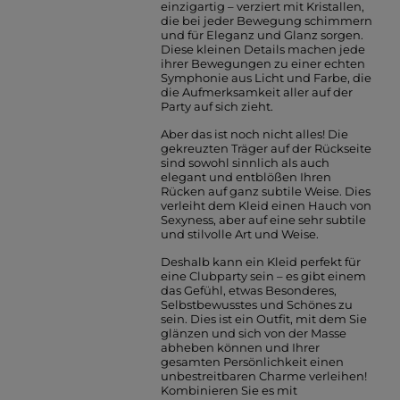
einzigartig – verziert mit Kristallen,
die bei jeder Bewegung schimmern
und für Eleganz und Glanz sorgen.
Diese kleinen Details machen jede
ihrer Bewegungen zu einer echten
Symphonie aus Licht und Farbe, die
die Aufmerksamkeit aller auf der
Party auf sich zieht.
Aber das ist noch nicht alles! Die
gekreuzten Träger auf der Rückseite
sind sowohl sinnlich als auch
elegant und entblößen Ihren
Rücken auf ganz subtile Weise. Dies
verleiht dem Kleid einen Hauch von
Sexyness, aber auf eine sehr subtile
und stilvolle Art und Weise.
Deshalb kann ein Kleid perfekt für
eine Clubparty sein – es gibt einem
das Gefühl, etwas Besonderes,
Selbstbewusstes und Schönes zu
sein. Dies ist ein Outfit, mit dem Sie
glänzen und sich von der Masse
abheben können und Ihrer
gesamten Persönlichkeit einen
unbestreitbaren Charme verleihen!
Kombinieren Sie es mit