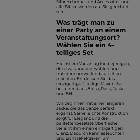
Silberschmuck und Accessoires und
alle Blicke werden auf Sie gerichtet
sein.
Was trägt man zu
einer Party an einem
Veranstaltungsort?
Wählen Sie ein 4-
teiliges Set
Hier ist ein Vorschlag für diejenigen,
die etwas anderes wählen und
trotzdem umwerfend aussehen
möchten. Entdecken Sie das
einzigartige 4-teilige Maxim-Set
bestehend aus Bluse, Rock, Jacke
und BH.
Wir beginnen mit einer längeren
Jacke, die das Ganze perfekt
ergänzt. Seine leichte Konstruktion
sorgt für Eleganz und die
paillettenbesetzte Oberfläche
verleiht ihm einen einzigartigen
Glanz. Dadurch kann es leuchten
und Licht reflektieren, um