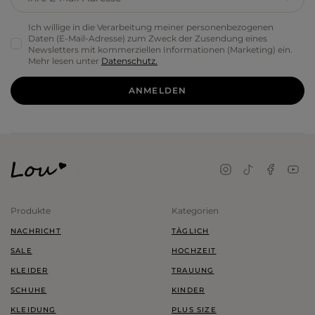
Ich willige in die Verarbeitung meiner personenbezogenen
Daten (E-Mail-Adresse) zum Zweck der Zusendung eines
Newsletters mit kommerziellen Informationen (Marketing) ein.
Mehr lesen unter
Datenschutz.
ANMELDEN
Produkte
Kategorien
NACHRICHT
TÄGLICH
SALE
HOCHZEIT
KLEIDER
TRAUUNG
SCHUHE
KINDER
KLEIDUNG
PLUS SIZE