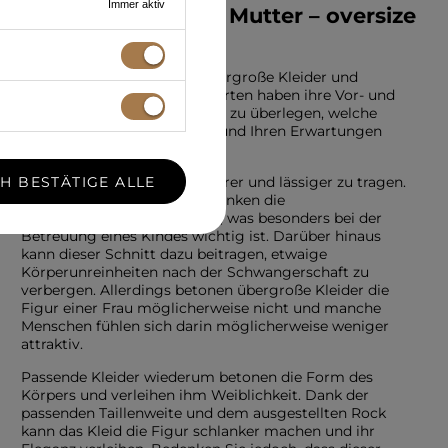
Immer aktiv
Taufkleides für die Mutter – oversize
oder tailliert?
Beide sind derzeit beliebtÜbergroße Kleider und
figurbetonte Kleider. Beide Arten haben ihre Vor- und
Nachteile, daher lohnt es sich zu überlegen, welche
Lösung besser zu Ihrem Stil und Ihren Erwartungen
passt.
CH BESTÄTIGE ALLE
Übergroße Kleider sind lockerer und lässiger zu tragen.
Sie bieten Komfort und schränken die
Bewegungsfreiheit nicht ein, was besonders bei der
Betreuung eines Kindes wichtig ist. Darüber hinaus
kann dieser Schnitt dazu beitragen, etwaige
Körperunreinheiten nach der Schwangerschaft zu
verbergen. Allerdings betonen übergroße Kleider die
Figur einer Frau möglicherweise nicht und manche
Menschen fühlen sich darin möglicherweise weniger
attraktiv.
Passende Kleider wiederum betonen die Form des
Körpers und verleihen ihm Weiblichkeit. Dank der
passenden Taillenweite und dem ausgestellten Rock
kann das Kleid die Figur schlanker machen und ihr