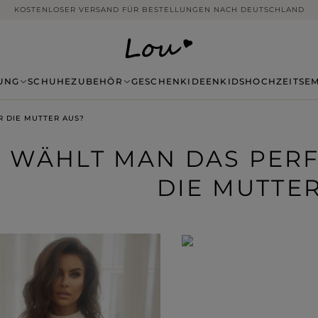
14 TAGE RÜCKGABE OHNE ANGABE VON GRÜNDEN
UNG
SCHUHE
ZUBEHÖR
GESCHENKIDEEN
KIDS
HOCHZEITSE
R DIE MUTTER AUS?
 WÄHLT MAN DAS PERF
DIE MUTTE