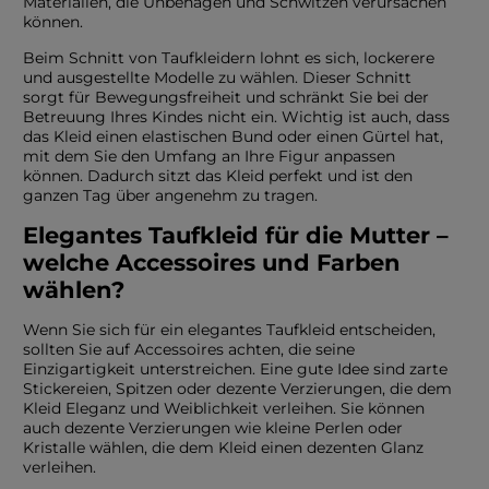
Materialien, die Unbehagen und Schwitzen verursachen
ROSA
GRAUE
können.
DRUCKE
Beim Schnitt von Taufkleidern lohnt es sich, lockerere
und ausgestellte Modelle zu wählen. Dieser Schnitt
sorgt für Bewegungsfreiheit und schränkt Sie bei der
Betreuung Ihres Kindes nicht ein. Wichtig ist auch, dass
das Kleid einen elastischen Bund oder einen Gürtel hat,
mit dem Sie den Umfang an Ihre Figur anpassen
können. Dadurch sitzt das Kleid perfekt und ist den
ganzen Tag über angenehm zu tragen.
Elegantes Taufkleid für die Mutter –
welche Accessoires und Farben
wählen?
Wenn Sie sich für ein elegantes Taufkleid entscheiden,
sollten Sie auf Accessoires achten, die seine
Einzigartigkeit unterstreichen. Eine gute Idee sind zarte
Stickereien, Spitzen oder dezente Verzierungen, die dem
Kleid Eleganz und Weiblichkeit verleihen. Sie können
auch dezente Verzierungen wie kleine Perlen oder
Kristalle wählen, die dem Kleid einen dezenten Glanz
verleihen.