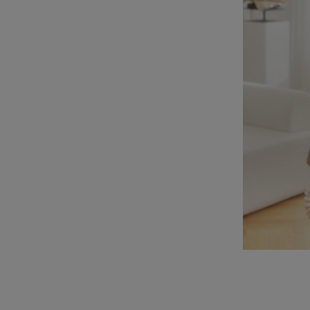
Beliebte Kategorien
NEUHEITEN
ZUR HOCHZEIT
BESTSELLER
ALLE ANZ
Stil
PARTYKLEIDER
BOHO
JEANSKLEIDER
TRAUUNG
COCTAILKLEIDER
TAUFE
SPITZENKLEIDER
ALLTAG
FIGURBETONTE KLEIDE
DATE
ELEGANTE KLEIDER
VALENTINSTAG
AUSGESTELLTE KLEIDER
ABSCHLUSSBALL
FORMELLE KLEIDER