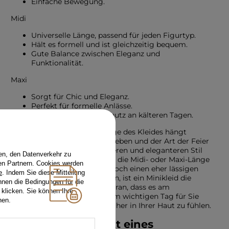
Einfache Bewegung.
Midi
Universelle Länge, passend für jeden Figurtyp.
Hält es formell und ist gleichzeitig bequem.
Gute Balance zwischen Eleganz und
Funktionalität.
Maxi
Sorgt für Chic und Eleganz.
Perfekt für formelle Anlässe.
Bietet zusätzlichen Schutz an kälteren Tagen.
Die Wahl der passenden Länge des Kleides hängt
hauptsächlich von Ihren Vorlieben und der Art der Feier
ab. Wenn Sie einen klassischeren und eleganteren Stil
en, den Datenverkehr zu
mögen, lohnt es sich, sich für die Midi- oder Maxi-Länge
en Partnern. Cookies werden
zu entscheiden. Wenn Sie jedoch einen eher lässigen
e
. Indem Sie diese Mitteilung
und leichten Look bevorzugen, ist ein Minikleid die
nnen die Bedingungen für die
perfekte Wahl. Denken Sie daran, dass es am
 klicken. Sie können Ihre
wichtigsten ist, sich an diesem wichtigen Tag für Sie
hen.
und Ihre Familie wohl und sicher in Ihrer Haut zu fühlen.
Der richtige Schnitt eines