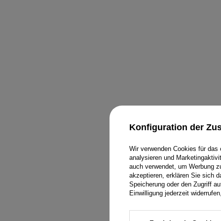
Konfiguration der Z
Wir verwenden Cookies für das 
analysieren und Marketingaktiv
auch verwendet, um Werbung zu 
DAMENOVERALLS
ARMBÄNDER
MINI
akzeptieren, erklären Sie sich 
Speicherung oder den Zugriff au
T-SHIRTS
SCHMUCK
MIDI
Einwilligung jederzeit widerruf
TRAININGSANZÜGE
HAARGUMMIS
MAXI