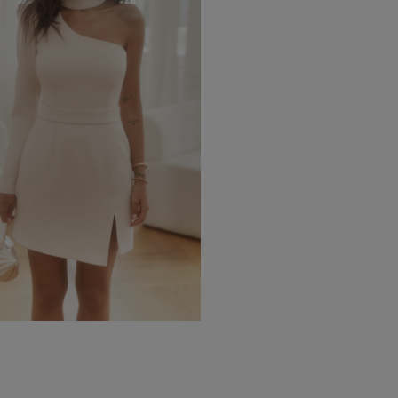
EIGEN
KARIERTE KLEIDER
Ausschnitt
TAILLIERTES KLEID
PAILLETTENKLEID
AM RÜCKEN
AMERIKANISCHER
QUADRAT
Saison / Stoff
R
U-BOOT
V-AUSSCHNITT
SOMMERKLEIDER
KARO
FRÜHLINGSKLEIDER