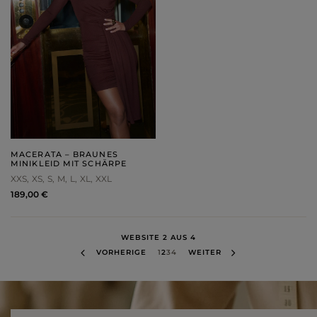
MACERATA – BRAUNES
MINIKLEID MIT SCHÄRPE
XXS
XS
S
M
L
XL
XXL
189,00 €
WEBSITE 2 AUS 4
VORHERIGE
1
2
3
4
WEITER