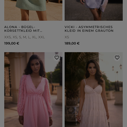
ALONA - BÜGEL-
VICKI - ASYMMETRISCHES
KORSETTKLEID MIT
KLEID IN EINEM GRAUTON
GEPOLSTERTEM UNTERTEIL
XXS
XS
S
M
L
XL
XXL
XS
199,00 €
189,00 €