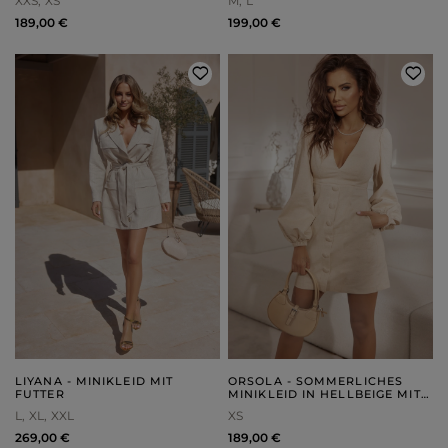
XXS
XS
M
L
PUFFÄRMELN UND
SCHLEIFE UND TASCHEN
ABNEHMBARER BROSCHE
189,00 €
199,00 €
LIYANA - MINIKLEID MIT
ORSOLA - SOMMERLICHES
FUTTER
MINIKLEID IN HELLBEIGE MIT
KNÖPFEN
L
XL
XXL
XS
269,00 €
189,00 €