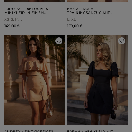
ISIDORA - EXKLUSIVES
KAMA - ROSA
MINIKLEID IN EINEM
TRAININGSANZUG MIT
PUDERROSA FARBTON
MINIROCK UND STICKEREI
XS
S
M
L
L
XL
149,00 €
179,00 €
AUDREY - EINZIGARTIGES
FARAH - MINIKLEID MIT