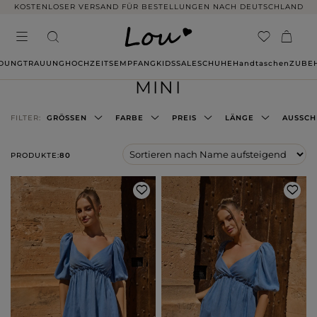
14 TAGE RÜCKGABE OHNE ANGABE VON GRÜNDEN
IDUNG
TRAUUNG
HOCHZEITSEMPFANG
KIDS
SALE
SCHUHE
Handtaschen
ZUBE
MINI
FILTER:
GRÖSSEN
FARBE
PREIS
LÄNGE
AUSSCH
PRODUKTE:
80