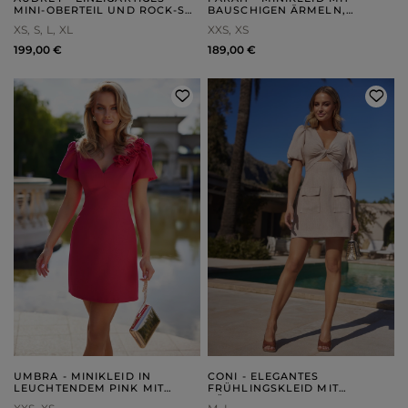
MINI-OBERTEIL UND ROCK-SET
BAUSCHIGEN ÄRMELN,
FÜR JEDEN ANLASS
ASYMMETRISCHEM PO UND
XS
S
L
XL
XXS
XS
QUADRATISCHEM
AUSSCHNITT,
199,00 €
189,00 €
REISSVERSCHLUSS
UMBRA - MINIKLEID IN
CONI - ELEGANTES
LEUCHTENDEM PINK MIT
FRÜHLINGSKLEID MIT
STRETCH-STOFF,
BÜFFELN, VERZIERTER