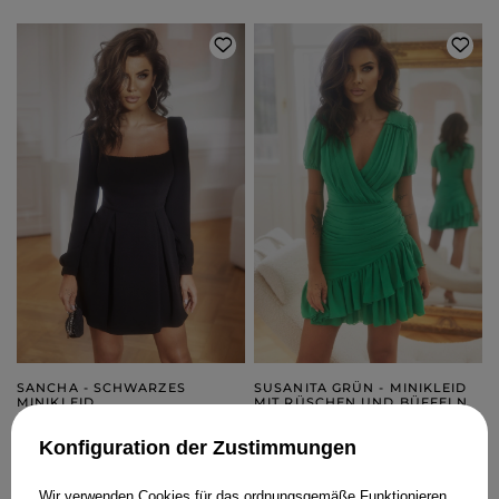
SANCHA - SCHWARZES
SUSANITA GRÜN - MINIKLEID
MINIKLEID
MIT RÜSCHEN UND BÜFFELN
XS
S
XS
S
Konfiguration der Zustimmungen
189,00 €
179,00 €
Wir verwenden Cookies für das ordnungsgemäße Funktionieren