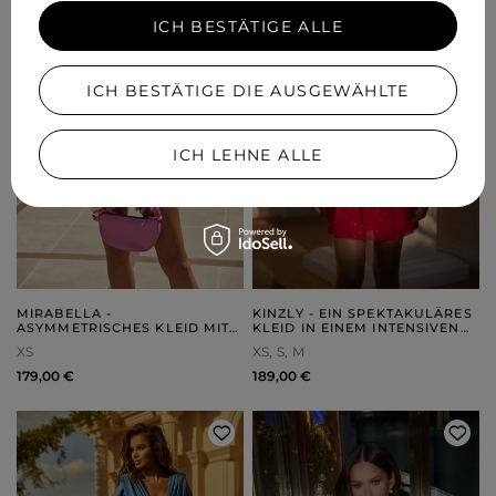
ICH BESTÄTIGE ALLE
ICH BESTÄTIGE DIE AUSGEWÄHLTE
ICH LEHNE ALLE
MIRABELLA -
KINZLY - EIN SPEKTAKULÄRES
ASYMMETRISCHES KLEID MIT
KLEID IN EINEM INTENSIVEN
EINEM BLUMENPRINT
ROT MIT GLITZER
XS
XS
S
M
179,00 €
189,00 €