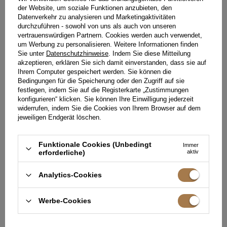
der Website, um soziale Funktionen anzubieten, den
Datenverkehr zu analysieren und Marketingaktivitäten
durchzuführen - sowohl von uns als auch von unseren
vertrauenswürdigen Partnern. Cookies werden auch verwendet,
um Werbung zu personalisieren. Weitere Informationen finden
Sie unter
Datenschutzhinweise
. Indem Sie diese Mitteilung
akzeptieren, erklären Sie sich damit einverstanden, dass sie auf
Ihrem Computer gespeichert werden. Sie können die
Bedingungen für die Speicherung oder den Zugriff auf sie
festlegen, indem Sie auf die Registerkarte „Zustimmungen
konfigurieren“ klicken. Sie können Ihre Einwilligung jederzeit
widerrufen, indem Sie die Cookies von Ihrem Browser auf dem
jeweiligen Endgerät löschen.
Funktionale Cookies (Unbedingt
Immer
erforderliche)
aktiv
SUSANITA ROT - MINIKLEID
GERDA - BOHO-KLEID MIT
MIT RÜSCHEN UND BÜFFELN
CREMEFARBENER SPITZE
Analytics-Cookies
XS
XS
179,00 €
189,00 €
Werbe-Cookies