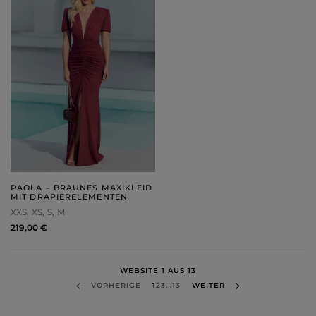
PAOLA – BRAUNES MAXIKLEID
MIT DRAPIERELEMENTEN
XXS
XS
S
M
219,00 €
WEBSITE 1 AUS 13
VORHERIGE
1
2
3
...
13
WEITER