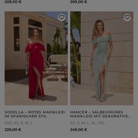
209,00 €
209,00 €
SODELLA – ROTES MAXIKLEID
HANCER – SALBEIGRÜNES
IM SPANISCHEN STIL
MAXIKLEID MIT DEKORATIVER
FLECHTUNG
XXS
XS
S
M
L
XS
S
M
L
XL
XXL
229,00 €
249,00 €