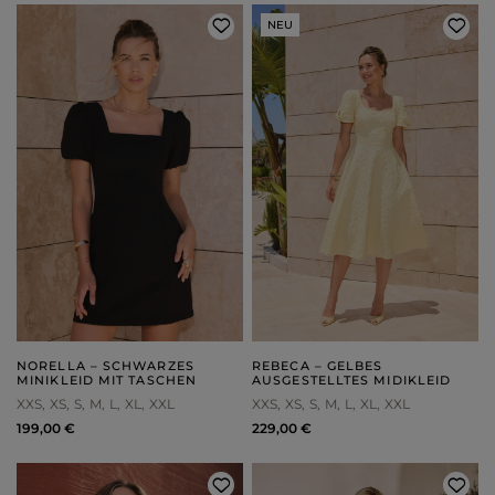
NEU
NORELLA – SCHWARZES
REBECA – GELBES
MINIKLEID MIT TASCHEN
AUSGESTELLTES MIDIKLEID
XXS
XS
S
M
L
XL
XXL
XXS
XS
S
M
L
XL
XXL
199,00 €
229,00 €