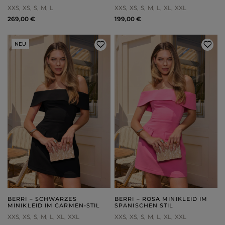
XXS
XS
S
M
L
XXS
XS
S
M
L
XL
XXL
269,00 €
199,00 €
NEU
BERRI – SCHWARZES
BERRI – ROSA MINIKLEID IM
MINIKLEID IM CARMEN-STIL
SPANISCHEN STIL
XXS
XS
S
M
L
XL
XXL
XXS
XS
S
M
L
XL
XXL