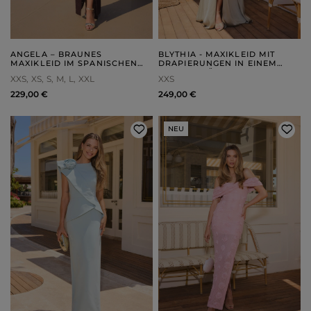
ANGELA – BRAUNES
BLYTHIA - MAXIKLEID MIT
MAXIKLEID IM SPANISCHEN
DRAPIERUNGEN IN EINEM
STIL
ERBSENGRÜN-TON
XXS
XS
S
M
L
XXL
XXS
229,00 €
249,00 €
NEU