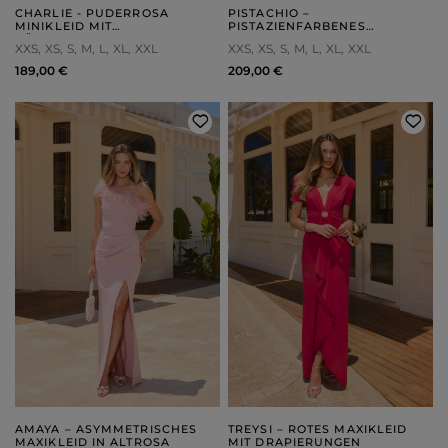
CHARLIE - PUDERROSA
PISTACHIO –
MINIKLEID MIT
PISTAZIENFARBENES
RÜCKENAUSSCHNITT
KORSETT-MINIKLEID
XXS
XS
S
M
L
XL
XXL
XXS
XS
S
M
L
XL
XXL
189,00 €
209,00 €
AMAYA – ASYMMETRISCHES
TREYSI – ROTES MAXIKLEID
MAXIKLEID IN ALTROSA
MIT DRAPIERUNGEN