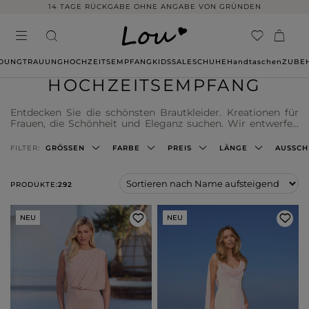
14 TAGE RÜCKGABE OHNE ANGABE VON GRÜNDEN
IDUNG
TRAUUNG
HOCHZEITSEMPFANG
KIDS
SALE
SCHUHE
Handtaschen
ZUBE
HOCHZEITSEMPFANG
Entdecken Sie die schönsten Brautkleider. Kreationen für
Frauen, die Schönheit und Eleganz suchen. Wir entwerfen
mit Blick auf originelles Design, legen aber auch Wert auf
Funktionalität und Komfort. Wählen Sie aus einer
FILTER:
GRÖSSEN
FARBE
PREIS
LÄNGE
AUSSCH
reichhaltigen Farbpalette, die Aufmerksamkeit erregt und
zusätzliche Freude beim Tragen bereitet. Finden Sie jetzt
ein Outfit, das den neuesten Trends entspricht.
PRODUKTE:
292
NEU
NEU