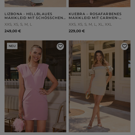
LIZBONA - HELLBLAUES
KUEBRA – ROSAFARBENES
MAXIKLEID MIT SCHÖSSCHEN U
MAXIKLEID MIT CARMEN-
ND HANDGEFORMTER B
AUSSCHNITT
XXS
XS
S
M
L
XXS
XS
S
M
L
XL
XXL
LUME
249,00 €
229,00 €
NEU