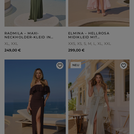
RADMILA – MAXI-
ELMINA – HELLROSA
NECKHOLDER-KLEID IN
MIDIKLEID MIT
FLASCHENGRÜN
ASYMMETRISCHEM SAUM
XL
XXL
XXS
XS
S
M
L
XL
XXL
249,00 €
299,00 €
NEU