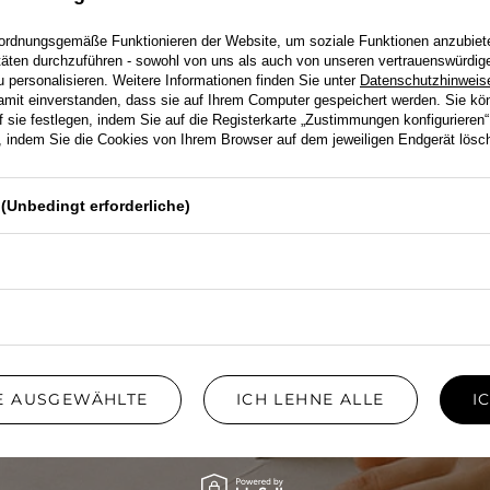
AUSGEWÄHLTE
MATERIALIEN, DEREN
ordnungsgemäße Funktionieren der Website, um soziale Funktionen anzubiet
itäten durchzuführen - sowohl von uns als auch von unseren vertrauenswürdig
QUALITÄT MAN BEIM
personalisieren. Weitere Informationen finden Sie unter
Datenschutzhinweis
ERSTEN BERÜHREN
damit einverstanden, dass sie auf Ihrem Computer gespeichert werden. Sie kö
SPÜRT.
f sie festlegen, indem Sie auf die Registerkarte „Zustimmungen konfigurieren“
en, indem Sie die Cookies von Ihrem Browser auf dem jeweiligen Endgerät lösc
(Unbedingt erforderliche)
Wir wählen Stoffe mit Blick auf Komfort
und Ästhetik. Es geht nicht nur um das
Aussehen, sondern darum, wie sich das
Produkt in Bewegung anfühlt und wie
lange es Sie begleitet.
ERFAHREN SIE, WIE EIN KLEID ENTSTEHT
IE AUSGEWÄHLTE
ICH LEHNE ALLE
I