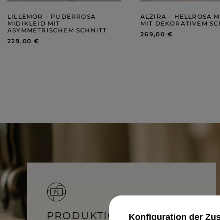
WEIHNACHTEN
ASYMMETRISCHE KLEID
SILVESTER
STRICKKLEIDER
KOMMUNION
LILLEMOR – PUDERROSA
ALZIRA – HELLROSA M
MIT RÜSCHEN
MIDIKLEID MIT
MIT DEKORATIVEM SC
VELOURS
ASYMMETRISCHEM SCHNITT
Art
MIT SCHÖSSCHEN
269,00 €
SPANISCHE KLEIDER
229,00 €
CASUAL - KLEIDER
PASTELLKLEIDER
ABENDKLEIDER
BROKATKLEIDER
ALLES ANZEIGEN
ENTDECKEN SIE DIE NEUHEITEN
PRODUKTION IN POLEN –
Konfiguration der Z