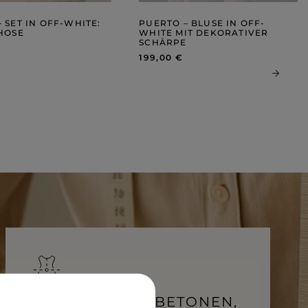
ROSA
GRAUE
DRUCKE
 SET IN OFF-WHITE:
PUERTO – BLUSE IN OFF-
 HOSE
WHITE MIT DEKORATIVER
SCHÄRPE
199,00 €
SCHNITTE, DIE BETONEN,