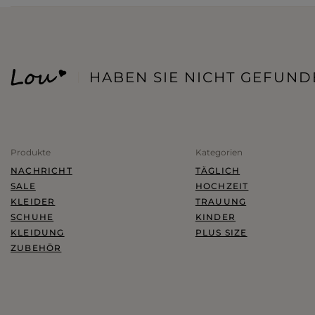
ANZÜGE
GÜRTEL
ROTE
SETS
WINTERMÜTZEN
SCHWARZE
RÖCKE
BEIGE
HABEN SIE NICHT GEFUND
ALLES ANZEIGEN
BLAZER FÜR FRAUEN
WEISSE
BLAUE
ALLES ANZEIGEN
GRÜNE
Produkte
Kategorien
ROSA
NACHRICHT
TÄGLICH
SALE
HOCHZEIT
GRAUE
KLEIDER
TRAUUNG
SCHUHE
KINDER
KLEIDUNG
PLUS SIZE
ALLES ANZEIGEN
ZUBEHÖR