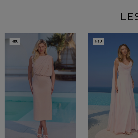
LE
NEU
NEU
Beliebte Kategorien
NEUHEITEN
ZUR HOCHZEIT
BESTSELLER
ALLE ANZ
Stil
PARTYKLEIDER
BOHO
JEANSKLEIDER
TRAUUNG
COCTAILKLEIDER
TAUFE
SPITZENKLEIDER
ALLTAG
FIGURBETONTE KLEIDE
DATE
ELEGANTE KLEIDER
VALENTINSTAG
AUSGESTELLTE KLEIDER
ABSCHLUSSBALL
FORMELLE KLEIDER