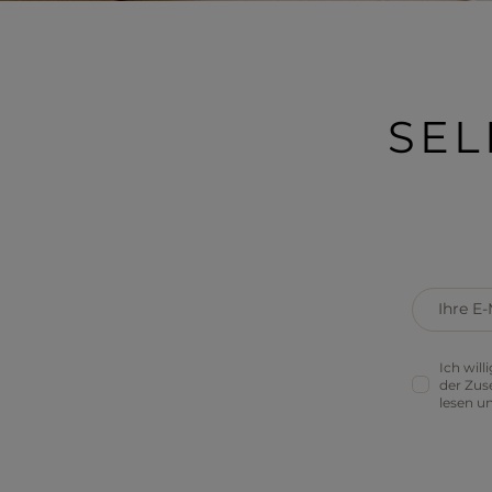
SEL
Ihre E-
Ich wil
DAMENOVERALLS
ARMBÄNDER
MINI
der Zus
lesen u
T-SHIRTS
SCHMUCK
MIDI
TRAININGSANZÜGE
HAARGUMMIS
MAXI