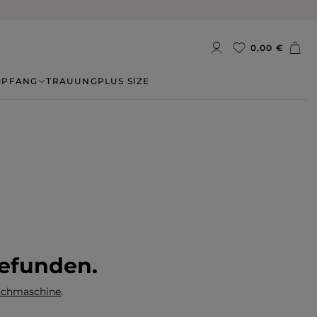
0,00 €
MPFANG
TRAUUNG
PLUS SIZE
gefunden.
Suchmaschine
.