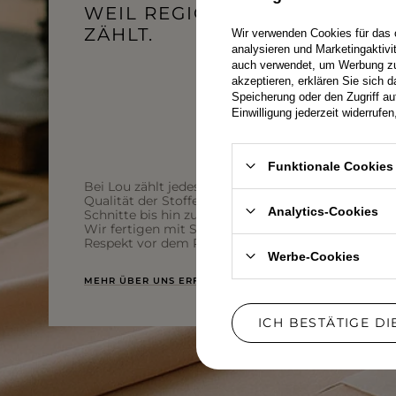
WEIL REGIONALITÄT
ZÄHLT.
Wir verwenden Cookies für das 
analysieren und Marketingaktiv
auch verwendet, um Werbung zu 
akzeptieren, erklären Sie sich 
Speicherung oder den Zugriff au
Einwilligung jederzeit widerruf
Funktionale Cookies 
Bei Lou zählt jedes Detail – von der
Qualität der Stoffe über durchdachte
Analytics-Cookies
Schnitte bis hin zur lokalen Produktion.
Wir fertigen mit Sorgfalt für Sie und mit
Respekt vor dem Prozess.
Werbe-Cookies
MEHR ÜBER UNS ERFAHREN
ICH BESTÄTIGE D