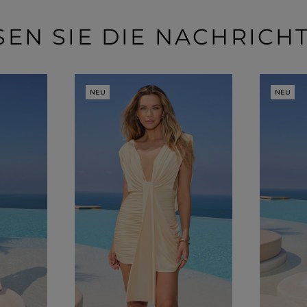
SEN SIE DIE NACHRICH
NEU
NEU
EIGEN
KARIERTE KLEIDER
Ausschnitt
TAILLIERTES KLEID
PAILLETTENKLEID
AM RÜCKEN
AMERIKANISCHER
QUADRAT
Saison / Stoff
R
U-BOOT
V-AUSSCHNITT
SOMMERKLEIDER
KARO
FRÜHLINGSKLEIDER