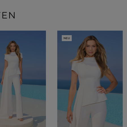
TEN
NEU
Farbe
ROTE
SCHWARZE
BEIGE
WEISSE
BLAUE
GRÜNE