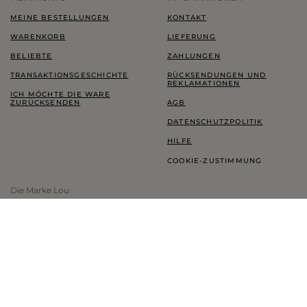
MEINE BESTELLUNGEN
KONTAKT
WARENKORB
LIEFERUNG
BELIEBTE
ZAHLUNGEN
TRANSAKTIONSGESCHICHTE
RÜCKSENDUNGEN UND
REKLAMATIONEN
ICH MÖCHTE DIE WARE
ZURÜCKSENDEN
AGB
DATENSCHUTZPOLITIK
HILFE
COOKIE-ZUSTIMMUNG
Die Marke Lou
LOOKBOOK
TREUEPROGRAMM
THINK GREEN
BLOG
SHOWROOM LOU
INFORMATIONEN ZUR MARKE