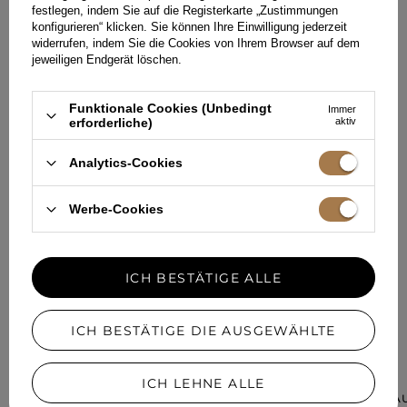
festlegen, indem Sie auf die Registerkarte „Zustimmungen
konfigurieren“ klicken. Sie können Ihre Einwilligung jederzeit
HINTERLASSEN SIE IHR FEEDBACK
widerrufen, indem Sie die Cookies von Ihrem Browser auf dem
TEILEN SIE IHRE MEINUNG
jeweiligen Endgerät löschen.
MIT ANDEREN
Funktionale Cookies (Unbedingt
Immer
Jede Meinung hilft anderen Kundinnen bei der Auswahl.
erforderliche)
aktiv
Wenn Sie dieses Modell getragen haben, teilen Sie bitte Ihre
Eindrücke mit - jedes Detail zähltal.
Analytics-Cookies
IHRE MEINUNG HINZUFÜGEN
Werbe-Cookies
Für Ihre Bewertung erhalten Sie
15 Pkt.
in unserem Treueprogramm.
ICH BESTÄTIGE ALLE
ICH BESTÄTIGE DIE AUSGEWÄHLTE
IN EINER ÄHNLICHEN FARBE
ICH LEHNE ALLE
MARRON – BRA