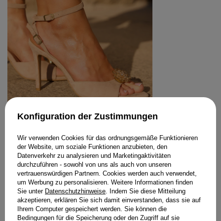
Konfiguration der Zustimmungen
MOTION - SANDALEN AUS WILDLEDER
MIT GOLDENER BLUMENVERZIERUNG
Wir verwenden Cookies für das ordnungsgemäße Funktionieren
219,00 €
der Website, um soziale Funktionen anzubieten, den
GRÖSSE
Datenverkehr zu analysieren und Marketingaktivitäten
durchzuführen - sowohl von uns als auch von unseren
IN DEN WARENKORB
vertrauenswürdigen Partnern. Cookies werden auch verwendet,
um Werbung zu personalisieren. Weitere Informationen finden
STYLING KAUFEN
Sie unter
Datenschutzhinweise
. Indem Sie diese Mitteilung
akzeptieren, erklären Sie sich damit einverstanden, dass sie auf
Ihrem Computer gespeichert werden. Sie können die
Bedingungen für die Speicherung oder den Zugriff auf sie