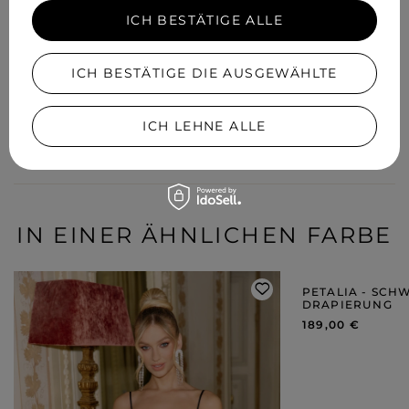
ICH BESTÄTIGE ALLE
ICH BESTÄTIGE DIE AUSGEWÄHLTE
IHRE MEINUNG HINZUFÜGEN
Für Ihre Bewertung erhalten Sie
15 Pkt.
ICH LEHNE ALLE
in unserem Treueprogramm.
IN EINER ÄHNLICHEN FARBE
PETALIA - SCH
DRAPIERUNG
189,00 €