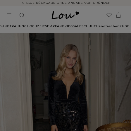
14 TAGE RÜCKGABE OHNE ANGABE VON GRÜNDEN
IDUNG
TRAUUNG
HOCHZEITSEMPFANG
KIDS
SALE
SCHUHE
Handtaschen
ZUBE