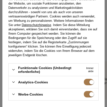
der Website, um soziale Funktionen anzubieten, den
Datenverkehr zu analysieren und Marketingaktivitäten
durchzuführen - sowohl von uns als auch von unseren
vertrauenswürdigen Partnern. Cookies werden auch verwendet,
um Werbung zu personalisieren. Weitere Informationen finden
HINTERLASSEN SIE IHR FEEDBACK
TEILEN SIE IHRE MEINUNG
Sie unter
Datenschutzhinweise
. Indem Sie diese Mitteilung
akzeptieren, erklären Sie sich damit einverstanden, dass sie auf
MIT ANDEREN
Ihrem Computer gespeichert werden. Sie können die
Bedingungen für die Speicherung oder den Zugriff auf sie
Jede Meinung hilft anderen Kundinnen bei der Auswahl.
festlegen, indem Sie auf die Registerkarte „Zustimmungen
Wenn Sie dieses Modell getragen haben, teilen Sie bitte Ihre
konfigurieren“ klicken. Sie können Ihre Einwilligung jederzeit
Eindrücke mit - jedes Detail zähltal.
widerrufen, indem Sie die Cookies von Ihrem Browser auf dem
jeweiligen Endgerät löschen.
Funktionale Cookies (Unbedingt
Immer
erforderliche)
aktiv
5/5
5/5
Kleid noch schöner in Person
Schönes Kle
Analytics-Cookies
als auf dem Foto, bequem,
Etwas zu gr
gut gemacht, ich empfehle
ANONIM
eine Größe kleiner zu nehmen.
Werbe-Cookies
ANONIM