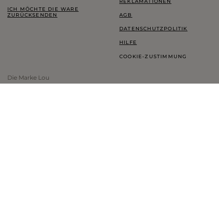
REKLAMATIONEN
ICH MÖCHTE DIE WARE
ZURÜCKSENDEN
AGB
DATENSCHUTZPOLITIK
HILFE
COOKIE-ZUSTIMMUNG
Die Marke Lou
LOOKBOOK
TREUEPROGRAMM
THINK GREEN
BLOG
SHOWROOM LOU
INFORMATIONEN ZUR MARKE
LAND UND WÄHRUNG:
DEUTSCHLAND
- €
UNTERSTÜTZTE ZAHLUNGSMETHODEN: