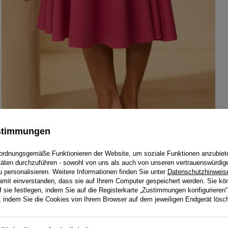
ustimmungen
ordnungsgemäße Funktionieren der Website, um soziale Funktionen anzubiet
itäten durchzuführen - sowohl von uns als auch von unseren vertrauenswürdig
personalisieren. Weitere Informationen finden Sie unter
Datenschutzhinweis
damit einverstanden, dass sie auf Ihrem Computer gespeichert werden. Sie kö
f sie festlegen, indem Sie auf die Registerkarte „Zustimmungen konfigurieren“
en, indem Sie die Cookies von Ihrem Browser auf dem jeweiligen Endgerät lösc