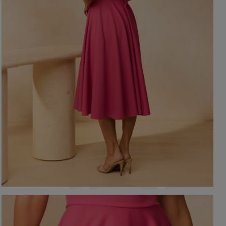
EIGEN
KARIERTE KLEIDER
Ausschnitt
TAILLIERTES KLEID
PAILLETTENKLEID
AM RÜCKEN
AMERIKANISCHER
QUADRAT
Saison / Stoff
R
U-BOOT
V-AUSSCHNITT
SOMMERKLEIDER
KARO
FRÜHLINGSKLEIDER