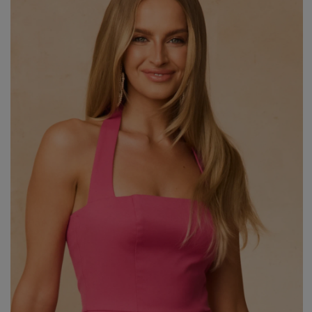
WEIHNACHTEN
ASYMMETRISCHE KLEID
SILVESTER
STRICKKLEIDER
KOMMUNION
MIT RÜSCHEN
VELOURS
Art
MIT SCHÖSSCHEN
SPANISCHE KLEIDER
CASUAL - KLEIDER
PASTELLKLEIDER
ABENDKLEIDER
BROKATKLEIDER
ALLES ANZEIGEN
ENTDECKEN SIE DIE NEUHEITEN