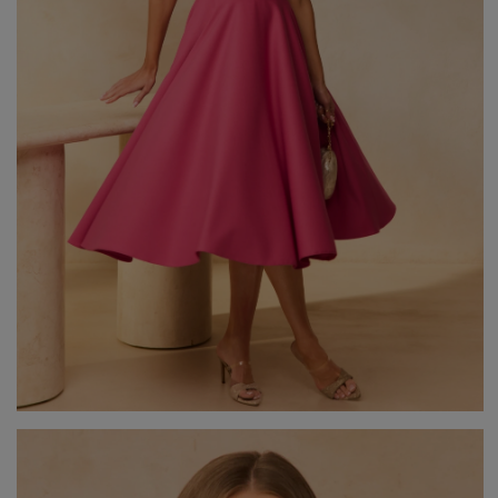
Beliebte Kategorien
NEUHEITEN
ZUR HOCHZEIT
BESTSELLER
ALLE ANZ
Stil
PARTYKLEIDER
BOHO
JEANSKLEIDER
TRAUUNG
COCTAILKLEIDER
TAUFE
SPITZENKLEIDER
ALLTAG
FIGURBETONTE KLEIDE
DATE
ELEGANTE KLEIDER
VALENTINSTAG
AUSGESTELLTE KLEIDER
ABSCHLUSSBALL
FORMELLE KLEIDER