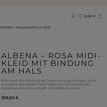
0,00 €
MPFANG
TRAUUNG
PLUS SIZE
ALBENA – ROSA MIDI-
KLEID MIT BINDUNG
AM HALS
Midi-Kleid mit Bindung am Hals und ausgestelltem Rock.
Aus leicht dehnbarem Stoff gefertigt. Mit praktischen
Seitentaschen sowie Knopf- und Reißverschluss.
209,00 €