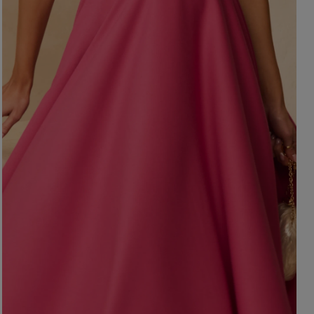
OHNE AUSSCHNITT
HERBSTKLEIDER
ER
ASYMMETRISCHER
CARMEN
Länge
Ärmel / Träger
MINI
MIDI
OHNE TRÄGER
MAXI
MIT TRÄGERN