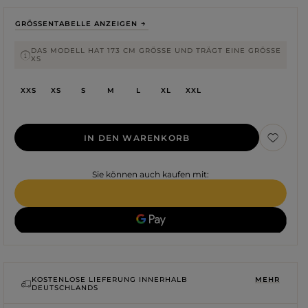
GRÖSSENTABELLE ANZEIGEN
DAS MODELL HAT 173 CM GRÖSSE UND TRÄGT EINE GRÖSSE XS
XXS
XS
S
M
L
XL
XXL
IN DEN WARENKORB
Sie können auch kaufen mit:
Farbe
ROTE
SCHWARZE
BEIGE
WEISSE
KOSTENLOSE LIEFERUNG INNERHALB
MEHR
DEUTSCHLANDS
BLAUE
GRÜNE