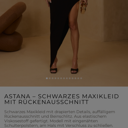
ASTANA – SCHWARZES MAXIKLEID
MIT RÜCKENAUSSCHNITT
Schwarzes Maxikleid mit drapierten Details, auffälligem
Rückenausschnitt und Beinschlitz. Aus elastischem
Viskosestoff gefertigt. Modell mit eingenähten
Schulterpolstern, am Hals mit Verschluss zu schließen.