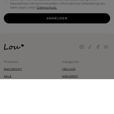
Newsletters mit kommerziellen Informationen (Marketing) ein.
Mehr lesen unter
Datenschutz.
ANMELDEN
Produkte
Kategorien
NACHRICHT
TÄGLICH
SALE
HOCHZEIT
KLEIDER
TRAUUNG
SCHUHE
KINDER
KLEIDUNG
PLUS SIZE
ZUBEHÖR