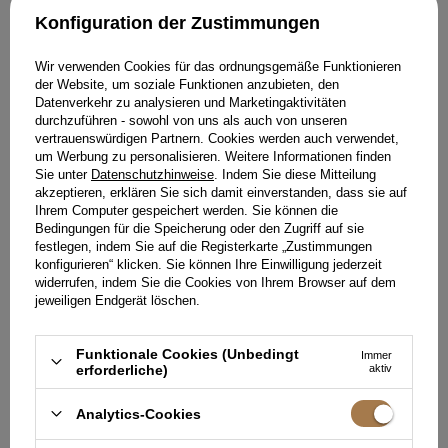
Konfiguration der Zustimmungen
Wir verwenden Cookies für das ordnungsgemäße Funktionieren
der Website, um soziale Funktionen anzubieten, den
Datenverkehr zu analysieren und Marketingaktivitäten
durchzuführen - sowohl von uns als auch von unseren
vertrauenswürdigen Partnern. Cookies werden auch verwendet,
um Werbung zu personalisieren. Weitere Informationen finden
Sie unter
Datenschutzhinweise
. Indem Sie diese Mitteilung
akzeptieren, erklären Sie sich damit einverstanden, dass sie auf
Ihrem Computer gespeichert werden. Sie können die
Bedingungen für die Speicherung oder den Zugriff auf sie
festlegen, indem Sie auf die Registerkarte „Zustimmungen
AMELY - SCHWARZE SANDALETTEN MIT
SCHMALEM PFENNIGABSATZ UND
konfigurieren“ klicken. Sie können Ihre Einwilligung jederzeit
QUADRATISCHER ZEHENPARTIE
widerrufen, indem Sie die Cookies von Ihrem Browser auf dem
219,00 €
jeweiligen Endgerät löschen.
GRÖSSE
WÄHLEN SIE DIE OPTION
Funktionale Cookies (Unbedingt
Immer
erforderliche)
aktiv
STYLING KAUFEN
Analytics-Cookies