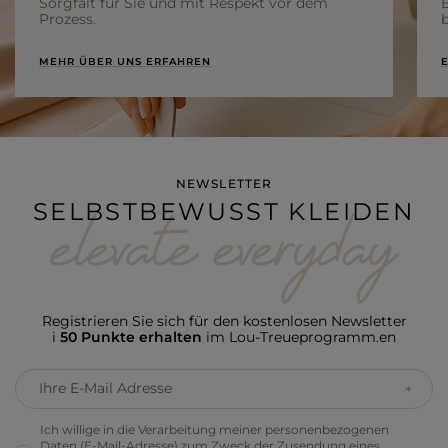
Sorgfalt für Sie und mit Respekt vor dem
Prozess.
b
MEHR ÜBER UNS ERFAHREN
E
NEWSLETTER
SELBSTBEWUSST KLEIDEN
Registrieren Sie sich für den kostenlosen Newsletter
i
50 Punkte erhalten
im Lou-Treueprogramm.en
Ihre E-Mail Adresse
Ich willige in die Verarbeitung meiner personenbezogenen
Daten (E-Mail-Adresse) zum Zweck der Zusendung eines