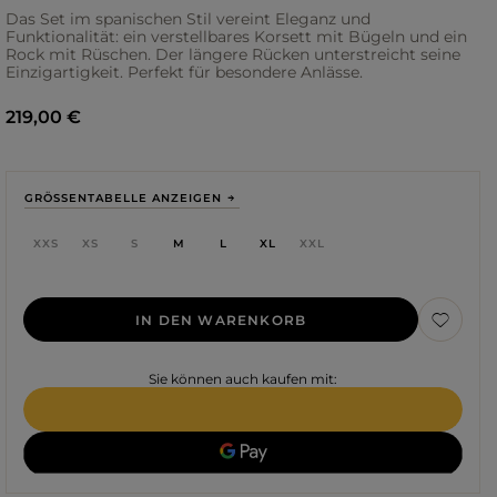
Das Set im spanischen Stil vereint Eleganz und
Funktionalität: ein verstellbares Korsett mit Bügeln und ein
Rock mit Rüschen. Der längere Rücken unterstreicht seine
Einzigartigkeit. Perfekt für besondere Anlässe.
219,00 €
GRÖSSENTABELLE ANZEIGEN
XXS
XS
S
M
L
XL
XXL
IN DEN WARENKORB
Farbe
Sie können auch kaufen mit:
ROTE
SCHWARZE
BEIGE
WEISSE
BLAUE
GRÜNE