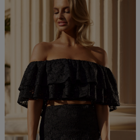
WEIHNACHTEN
ASYMMETRISCHE KLEID
SILVESTER
STRICKKLEIDER
KOMMUNION
MIT RÜSCHEN
VELOURS
Art
MIT SCHÖSSCHEN
SPANISCHE KLEIDER
CASUAL - KLEIDER
PASTELLKLEIDER
ABENDKLEIDER
BROKATKLEIDER
ALLES ANZEIGEN
ENTDECKEN SIE DIE NEUHEITEN