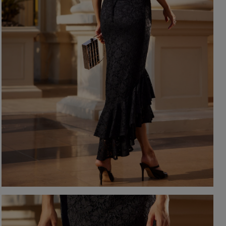
EIGEN
KARIERTE KLEIDER
Ausschnitt
TAILLIERTES KLEID
PAILLETTENKLEID
AM RÜCKEN
AMERIKANISCHER
QUADRAT
Saison / Stoff
R
U-BOOT
V-AUSSCHNITT
SOMMERKLEIDER
KARO
FRÜHLINGSKLEIDER