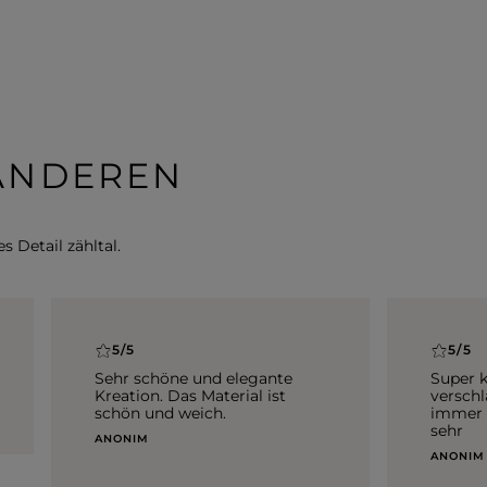
 ANDEREN
s Detail zähltal.
5/5
5/5
Sehr schöne und elegante
Super k
Kreation. Das Material ist
verschl
schön und weich.
immer X
sehr
ANONIM
ANONIM