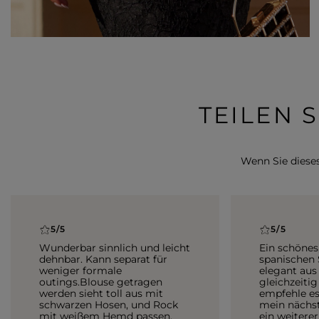
TEILEN 
Wenn Sie dieses 
5/5
5/5
Wunderbar sinnlich und leicht
Ein schönes,
dehnbar. Kann separat für
spanischen Stil. Es si
weniger formale
elegant aus
outings.Blouse getragen
gleichzeiti
werden sieht toll aus mit
empfehle es 
schwarzen Hosen, und Rock
mein nächst
mit weißem Hemd passen.
ein weiterer