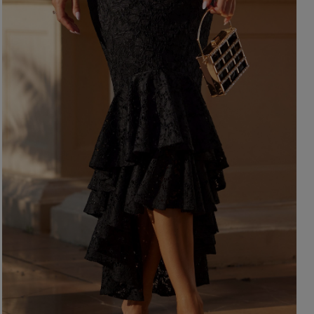
OHNE AUSSCHNITT
HERBSTKLEIDER
ER
ASYMMETRISCHER
CARMEN
Länge
Ärmel / Träger
MINI
MIDI
OHNE TRÄGER
MAXI
MIT TRÄGERN