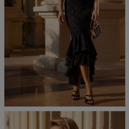
Beliebte Kategorien
NEUHEITEN
ZUR HOCHZEIT
BESTSELLER
ALLE ANZ
Stil
PARTYKLEIDER
BOHO
JEANSKLEIDER
TRAUUNG
COCTAILKLEIDER
TAUFE
SPITZENKLEIDER
ALLTAG
FIGURBETONTE KLEIDE
DATE
ELEGANTE KLEIDER
VALENTINSTAG
AUSGESTELLTE KLEIDER
ABSCHLUSSBALL
FORMELLE KLEIDER