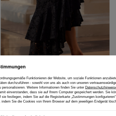
ustimmungen
ordnungsgemäße Funktionieren der Website, um soziale Funktionen anzubiet
itäten durchzuführen - sowohl von uns als auch von unseren vertrauenswürdig
personalisieren. Weitere Informationen finden Sie unter
Datenschutzhinweis
damit einverstanden, dass sie auf Ihrem Computer gespeichert werden. Sie kö
f sie festlegen, indem Sie auf die Registerkarte „Zustimmungen konfigurieren“
en, indem Sie die Cookies von Ihrem Browser auf dem jeweiligen Endgerät lösc