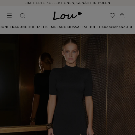
LIMITIERTE KOLLEKTIONEN, GENÄHT IN POLEN
IDUNG
TRAUUNG
HOCHZEITSEMPFANG
KIDS
SALE
SCHUHE
Handtaschen
ZUBE