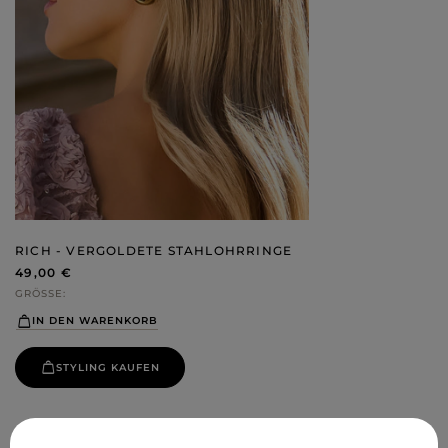
RICH - VERGOLDETE STAHLOHRRINGE
49,00 €
GRÖSSE
IN DEN WARENKORB
STYLING KAUFEN