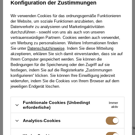
Konfiguration der Zustimmungen
HINTERLASSEN SIE IHR FEEDBACK
TEILEN SIE IHRE MEINUNG
Wir verwenden Cookies für das ordnungsgemäße Funktionieren
MIT ANDEREN
der Website, um soziale Funktionen anzubieten, den
Datenverkehr zu analysieren und Marketingaktivitäten
durchzuführen - sowohl von uns als auch von unseren
Jede Meinung hilft anderen Kundinnen bei der Auswahl.
vertrauenswürdigen Partnern. Cookies werden auch verwendet,
Wenn Sie dieses Modell getragen haben, teilen Sie bitte Ihre
um Werbung zu personalisieren. Weitere Informationen finden
Eindrücke mit - jedes Detail zähltal.
Sie unter
Datenschutzhinweise
. Indem Sie diese Mitteilung
akzeptieren, erklären Sie sich damit einverstanden, dass sie auf
Ihrem Computer gespeichert werden. Sie können die
IHRE MEINUNG HINZUFÜGEN
Bedingungen für die Speicherung oder den Zugriff auf sie
festlegen, indem Sie auf die Registerkarte „Zustimmungen
Für Ihre Bewertung erhalten Sie
15 Pkt.
konfigurieren“ klicken. Sie können Ihre Einwilligung jederzeit
in unserem Treueprogramm.
widerrufen, indem Sie die Cookies von Ihrem Browser auf dem
jeweiligen Endgerät löschen.
Funktionale Cookies (Unbedingt
Immer
IN EINER ÄHNLICHEN FARBE
erforderliche)
aktiv
Analytics-Cookies
SABRINA – SCH
PUFFÄRMELN