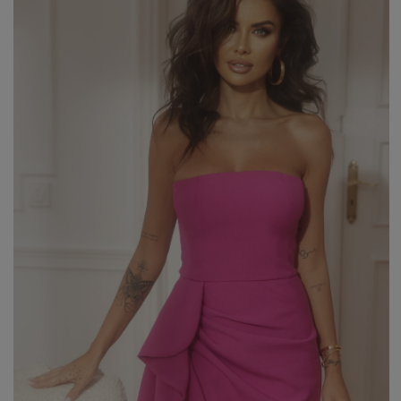
WEIHNACHTEN
ASYMMETRISCHE KLEID
SILVESTER
STRICKKLEIDER
KOMMUNION
MIT RÜSCHEN
VELOURS
Art
MIT SCHÖSSCHEN
SPANISCHE KLEIDER
CASUAL - KLEIDER
PASTELLKLEIDER
ABENDKLEIDER
BROKATKLEIDER
ALLES ANZEIGEN
ENTDECKEN SIE DIE NEUHEITEN