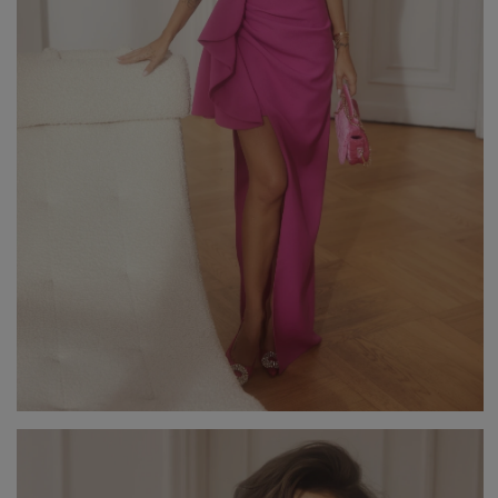
Beliebte Kategorien
NEUHEITEN
ZUR HOCHZEIT
BESTSELLER
ALLE ANZ
Stil
PARTYKLEIDER
BOHO
JEANSKLEIDER
TRAUUNG
COCTAILKLEIDER
TAUFE
SPITZENKLEIDER
ALLTAG
FIGURBETONTE KLEIDE
DATE
ELEGANTE KLEIDER
VALENTINSTAG
AUSGESTELLTE KLEIDER
ABSCHLUSSBALL
FORMELLE KLEIDER