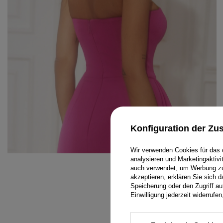
Konfiguration der Z
Wir verwenden Cookies für das 
analysieren und Marketingaktiv
auch verwendet, um Werbung zu 
DAMENOVERALLS
ARMBÄNDER
MINI
akzeptieren, erklären Sie sich 
Speicherung oder den Zugriff au
T-SHIRTS
SCHMUCK
MIDI
Einwilligung jederzeit widerruf
TEILEN 
TRAININGSANZÜGE
HAARGUMMIS
MAXI