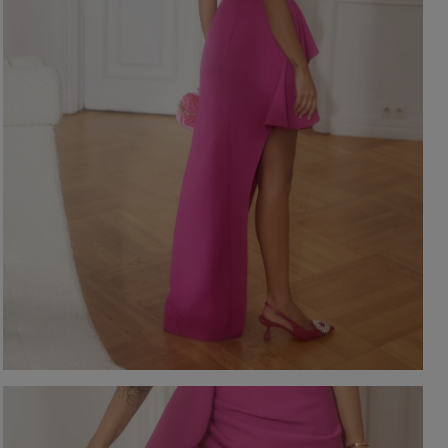
EIGEN
KARIERTE KLEIDER
Ausschnitt
TAILLIERTES KLEID
PAILLETTENKLEID
AM RÜCKEN
AMERIKANISCHER
QUADRAT
Saison / Stoff
R
U-BOOT
V-AUSSCHNITT
SOMMERKLEIDER
KARO
FRÜHLINGSKLEIDER