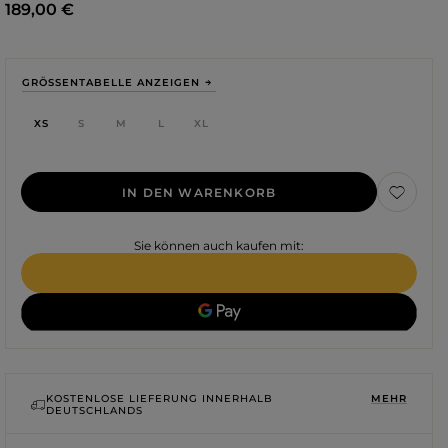
189,00 €
GRÖSSENTABELLE ANZEIGEN
XS
S
M
L
XL
IN DEN WARENKORB
Sie können auch kaufen mit:
Farbe
ROTE
SCHWARZE
BEIGE
KOSTENLOSE LIEFERUNG INNERHALB
MEHR
WEISSE
DEUTSCHLANDS
BLAUE
GRÜNE