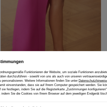
ustimmungen
ordnungsgemäße Funktionieren der Website, um soziale Funktionen anzubiet
itäten durchzuführen - sowohl von uns als auch von unseren vertrauenswürdig
personalisieren. Weitere Informationen finden Sie unter
Datenschutzhinweis
damit einverstanden, dass sie auf Ihrem Computer gespeichert werden. Sie kö
f sie festlegen, indem Sie auf die Registerkarte „Zustimmungen konfigurieren“
en, indem Sie die Cookies von Ihrem Browser auf dem jeweiligen Endgerät lösc
HINTERLASSEN SIE IHR FEEDBACK
SIE IHRE MEINUNG MIT