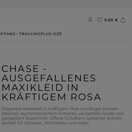
0,00 €
MPFANG
TRAUUNG
PLUS SIZE
CHASE -
AUSGEFALLENES
MAXIKLEID IN
KRÄFTIGEM ROSA
Elegantes Maxikleid in kräftigem Pink mit Bügel-Korsett-
Oberteil, asymmetrischem Unterteil, verziertem Godet und
gewagtem Ausschnitt. Offene Schultern, taillierter Schnitt,
perfekt für Silvester, Hochzeiten und mehr.