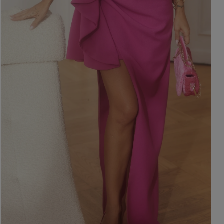
OHNE AUSSCHNITT
HERBSTKLEIDER
ER
ASYMMETRISCHER
CARMEN
Länge
Ärmel / Träger
MINI
MIDI
OHNE TRÄGER
MAXI
MIT TRÄGERN