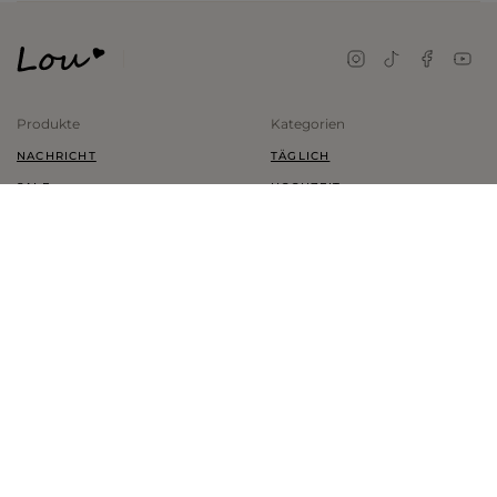
Produkte
Kategorien
NACHRICHT
TÄGLICH
SALE
HOCHZEIT
KLEIDER
TRAUUNG
SCHUHE
KINDER
KLEIDUNG
PLUS SIZE
ZUBEHÖR
MEIN KONTO
INFORMATIONEN
MEINE BESTELLUNGEN
KONTAKT
WARENKORB
LIEFERUNG
BELIEBTE
ZAHLUNGEN
TRANSAKTIONSGESCHICHTE
RÜCKSENDUNGEN UND