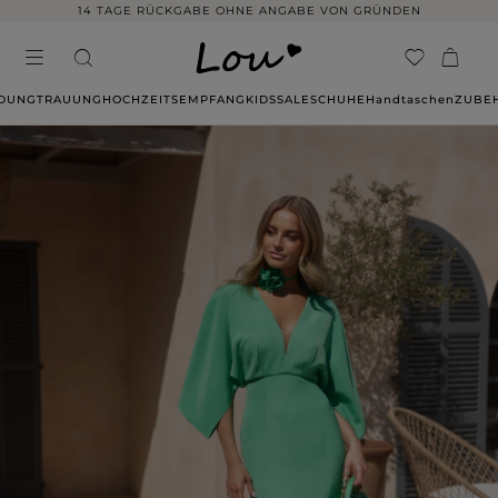
14 TAGE RÜCKGABE OHNE ANGABE VON GRÜNDEN
IDUNG
TRAUUNG
HOCHZEITSEMPFANG
KIDS
SALE
SCHUHE
Handtaschen
ZUBE