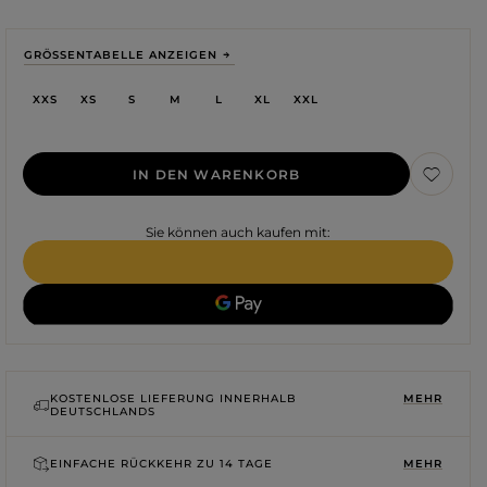
GRÖSSENTABELLE ANZEIGEN
XXS
XS
S
M
L
XL
XXL
IN DEN WARENKORB
Sie können auch kaufen mit:
Farbe
ROTE
KOSTENLOSE LIEFERUNG INNERHALB
MEHR
SCHWARZE
DEUTSCHLANDS
BEIGE
WEISSE
BLAUE
EINFACHE RÜCKKEHR ZU
14 TAGE
MEHR
GRÜNE