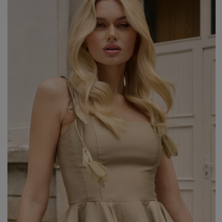
WEIHNACHTEN
ASYMMETRISCHE KLEID
SILVESTER
STRICKKLEIDER
KOMMUNION
MIT RÜSCHEN
VELOURS
Art
MIT SCHÖSSCHEN
SPANISCHE KLEIDER
CASUAL - KLEIDER
PASTELLKLEIDER
ABENDKLEIDER
BROKATKLEIDER
ALLES ANZEIGEN
ENTDECKEN SIE DIE NEUHEITEN