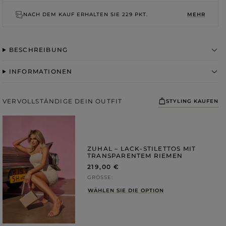
ROSA
GRAUE
DRUCKE
NACH DEM KAUF ERHALTEN SIE
229 PKT.
MEHR
BESCHREIBUNG
INFORMATIONEN
VERVOLLSTÄNDIGE DEIN OUTFIT
STYLING KAUFEN
ZUHAL – LACK-STILETTOS MIT
TRANSPARENTEM RIEMEN
219,00 €
GRÖSSE
WÄHLEN SIE DIE OPTION