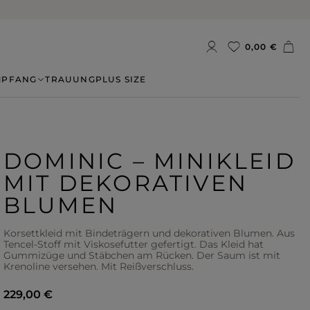
0,00 €
MPFANG
TRAUUNG
PLUS SIZE
DOMINIC – MINIKLEID
MIT DEKORATIVEN
BLUMEN
Korsettkleid mit Bindeträgern und dekorativen Blumen. Aus
Tencel-Stoff mit Viskosefutter gefertigt. Das Kleid hat
Gummizüge und Stäbchen am Rücken. Der Saum ist mit
Krenoline versehen. Mit Reißverschluss.
229,00 €