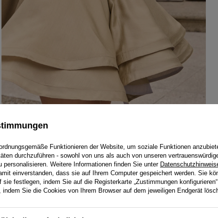
ustimmungen
ordnungsgemäße Funktionieren der Website, um soziale Funktionen anzubiet
itäten durchzuführen - sowohl von uns als auch von unseren vertrauenswürdig
personalisieren. Weitere Informationen finden Sie unter
Datenschutzhinweis
damit einverstanden, dass sie auf Ihrem Computer gespeichert werden. Sie kö
f sie festlegen, indem Sie auf die Registerkarte „Zustimmungen konfigurieren“
en, indem Sie die Cookies von Ihrem Browser auf dem jeweiligen Endgerät lösc