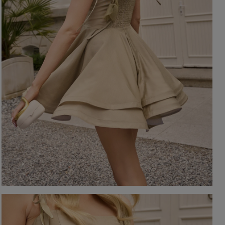
EIGEN
KARIERTE KLEIDER
Ausschnitt
TAILLIERTES KLEID
PAILLETTENKLEID
AM RÜCKEN
AMERIKANISCHER
QUADRAT
Saison / Stoff
R
U-BOOT
V-AUSSCHNITT
SOMMERKLEIDER
KARO
FRÜHLINGSKLEIDER