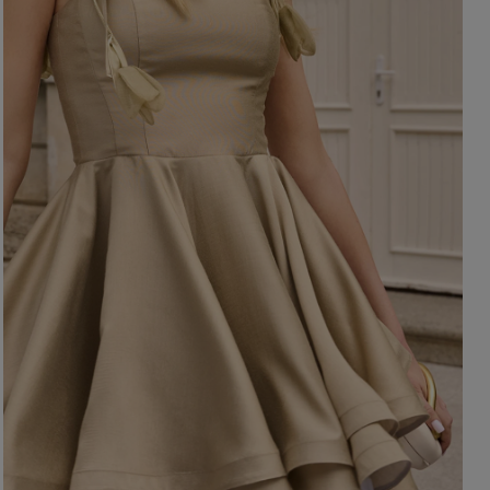
OHNE AUSSCHNITT
HERBSTKLEIDER
ER
ASYMMETRISCHER
CARMEN
Länge
Ärmel / Träger
MINI
MIDI
OHNE TRÄGER
MAXI
MIT TRÄGERN