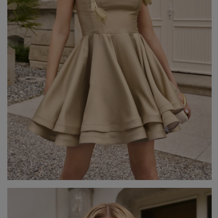
Beliebte Kategorien
NEUHEITEN
ZUR HOCHZEIT
BESTSELLER
ALLE ANZ
Stil
PARTYKLEIDER
BOHO
JEANSKLEIDER
TRAUUNG
COCTAILKLEIDER
TAUFE
SPITZENKLEIDER
ALLTAG
FIGURBETONTE KLEIDE
DATE
ELEGANTE KLEIDER
VALENTINSTAG
AUSGESTELLTE KLEIDER
ABSCHLUSSBALL
FORMELLE KLEIDER