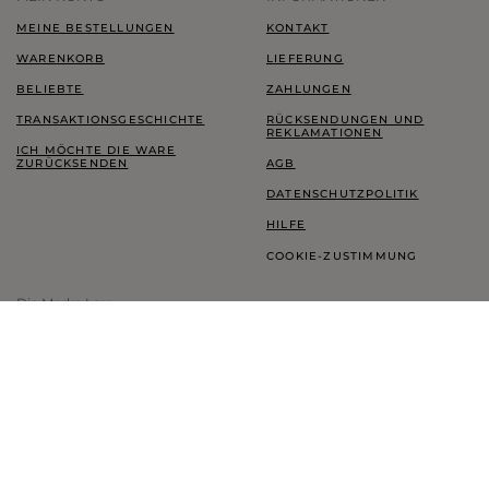
MEINE BESTELLUNGEN
KONTAKT
WARENKORB
LIEFERUNG
BELIEBTE
ZAHLUNGEN
TRANSAKTIONSGESCHICHTE
RÜCKSENDUNGEN UND
REKLAMATIONEN
ICH MÖCHTE DIE WARE
ZURÜCKSENDEN
AGB
DATENSCHUTZPOLITIK
HILFE
COOKIE-ZUSTIMMUNG
Die Marke Lou
LOOKBOOK
TREUEPROGRAMM
THINK GREEN
BLOG
SHOWROOM LOU
INFORMATIONEN ZUR MARKE