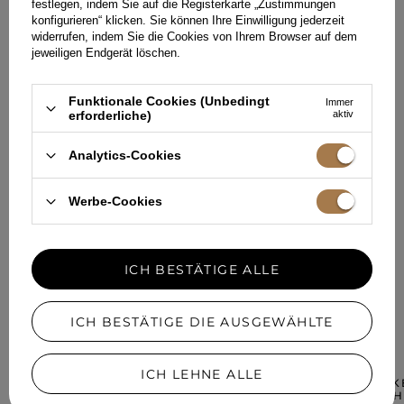
festlegen, indem Sie auf die Registerkarte „Zustimmungen
konfigurieren“ klicken. Sie können Ihre Einwilligung jederzeit
HINTERLASSEN SIE IHR FEEDBACK
TEILEN SIE IHRE MEINUNG
widerrufen, indem Sie die Cookies von Ihrem Browser auf dem
jeweiligen Endgerät löschen.
MIT ANDEREN
Funktionale Cookies (Unbedingt
Jede Meinung hilft anderen Kundinnen bei der Auswahl.
Immer
erforderliche)
aktiv
Wenn Sie dieses Modell getragen haben, teilen Sie bitte Ihre
Eindrücke mit - jedes Detail zähltal.
Analytics-Cookies
IHRE MEINUNG HINZUFÜGEN
Werbe-Cookies
Für Ihre Bewertung erhalten Sie
15 Pkt.
in unserem Treueprogramm.
ICH BESTÄTIGE ALLE
IN EINER ÄHNLICHEN FARBE
ICH BESTÄTIGE DIE AUSGEWÄHLTE
ICH LEHNE ALLE
MALATI - BLINK
TIEFEM AUSSCH