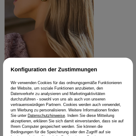
Konfiguration der Zustimmungen
RICH - VERGOLDETE STAHLOHRRINGE
49,00 €
Wir verwenden Cookies für das ordnungsgemäße Funktionieren
der Website, um soziale Funktionen anzubieten, den
GRÖSSE
Datenverkehr zu analysieren und Marketingaktivitäten
IN DEN WARENKORB
durchzuführen - sowohl von uns als auch von unseren
vertrauenswürdigen Partnern. Cookies werden auch verwendet,
um Werbung zu personalisieren. Weitere Informationen finden
STYLING KAUFEN
Sie unter
Datenschutzhinweise
. Indem Sie diese Mitteilung
akzeptieren, erklären Sie sich damit einverstanden, dass sie auf
Ihrem Computer gespeichert werden. Sie können die
Bedingungen für die Speicherung oder den Zugriff auf sie