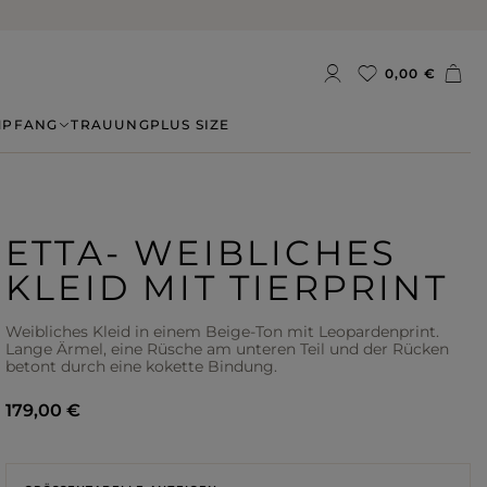
0,00 €
MPFANG
TRAUUNG
PLUS SIZE
ETTA- WEIBLICHES
KLEID MIT TIERPRINT
Weibliches Kleid in einem Beige-Ton mit Leopardenprint.
Lange Ärmel, eine Rüsche am unteren Teil und der Rücken
betont durch eine kokette Bindung.
179,00 €