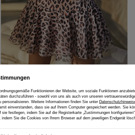
ustimmungen
ordnungsgemäße Funktionieren der Website, um soziale Funktionen anzubiet
itäten durchzuführen - sowohl von uns als auch von unseren vertrauenswürdig
personalisieren. Weitere Informationen finden Sie unter
Datenschutzhinweis
damit einverstanden, dass sie auf Ihrem Computer gespeichert werden. Sie kö
f sie festlegen, indem Sie auf die Registerkarte „Zustimmungen konfigurieren“
en, indem Sie die Cookies von Ihrem Browser auf dem jeweiligen Endgerät lösc