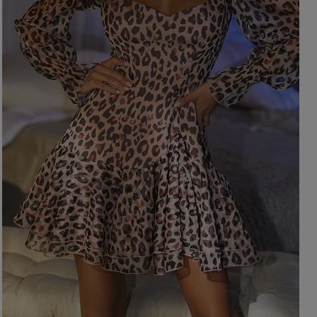
OHNE AUSSCHNITT
HERBSTKLEIDER
ER
ASYMMETRISCHER
CARMEN
Länge
Ärmel / Träger
MINI
MIDI
OHNE TRÄGER
MAXI
MIT TRÄGERN