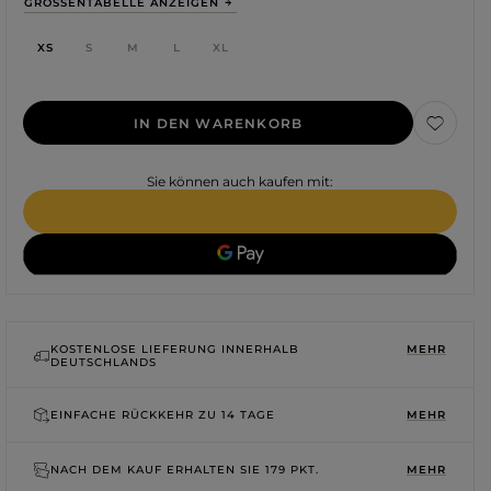
GRÖSSENTABELLE ANZEIGEN
XS
S
M
L
XL
IN DEN WARENKORB
Sie können auch kaufen mit:
KOSTENLOSE LIEFERUNG INNERHALB
MEHR
DEUTSCHLANDS
Farbe
ROTE
SCHWARZE
EINFACHE RÜCKKEHR ZU
14 TAGE
MEHR
BEIGE
WEISSE
BLAUE
NACH DEM KAUF ERHALTEN SIE
179 PKT.
MEHR
GRÜNE