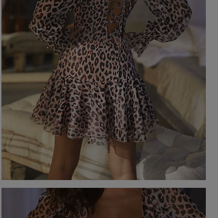
EIGEN
KARIERTE KLEIDER
Ausschnitt
TAILLIERTES KLEID
PAILLETTENKLEID
AM RÜCKEN
AMERIKANISCHER
QUADRAT
Saison / Stoff
R
U-BOOT
V-AUSSCHNITT
SOMMERKLEIDER
KARO
FRÜHLINGSKLEIDER