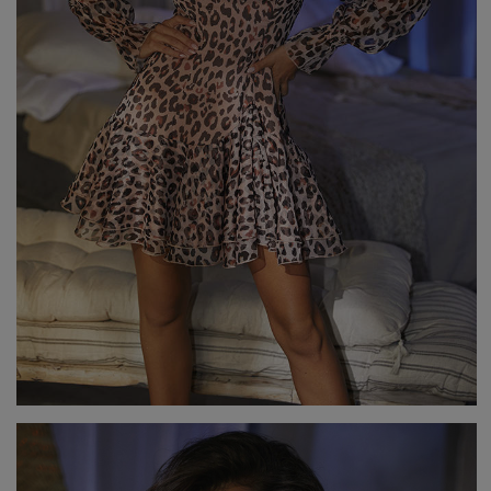
Beliebte Kategorien
NEUHEITEN
ZUR HOCHZEIT
BESTSELLER
ALLE ANZ
Stil
PARTYKLEIDER
BOHO
JEANSKLEIDER
TRAUUNG
COCTAILKLEIDER
TAUFE
SPITZENKLEIDER
ALLTAG
FIGURBETONTE KLEIDE
DATE
ELEGANTE KLEIDER
VALENTINSTAG
AUSGESTELLTE KLEIDER
ABSCHLUSSBALL
FORMELLE KLEIDER