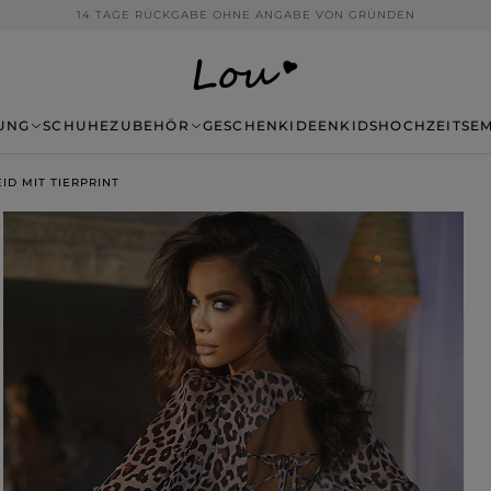
14 TAGE RÜCKGABE OHNE ANGABE VON GRÜNDEN
UNG
SCHUHE
ZUBEHÖR
GESCHENKIDEEN
KIDS
HOCHZEITSE
ID MIT TIERPRINT