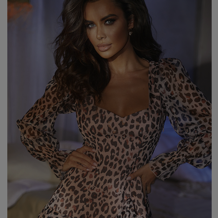
WEIHNACHTEN
ASYMMETRISCHE KLEID
SILVESTER
STRICKKLEIDER
KOMMUNION
MIT RÜSCHEN
VELOURS
Art
MIT SCHÖSSCHEN
SPANISCHE KLEIDER
CASUAL - KLEIDER
PASTELLKLEIDER
ABENDKLEIDER
BROKATKLEIDER
ALLES ANZEIGEN
ENTDECKEN SIE DIE NEUHEITEN