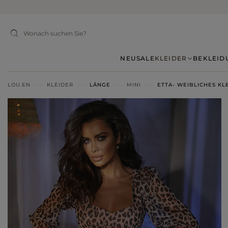
NEU
SALE
KLEIDER
BEKLEID
LOU.EN
KLEIDER
LÄNGE
MINI
ETTA- WEIBLICHES KLE