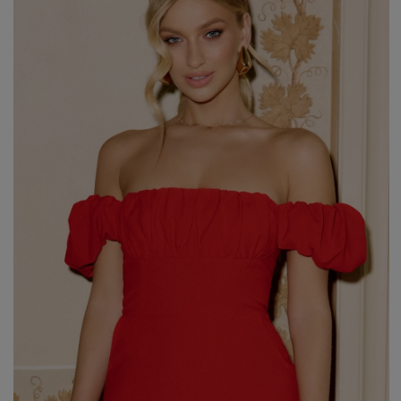
WEIHNACHTEN
ASYMMETRISCHE KLEID
SILVESTER
STRICKKLEIDER
KOMMUNION
MIT RÜSCHEN
VELOURS
Art
MIT SCHÖSSCHEN
SPANISCHE KLEIDER
CASUAL - KLEIDER
PASTELLKLEIDER
ABENDKLEIDER
BROKATKLEIDER
ALLES ANZEIGEN
ENTDECKEN SIE DIE NEUHEITEN