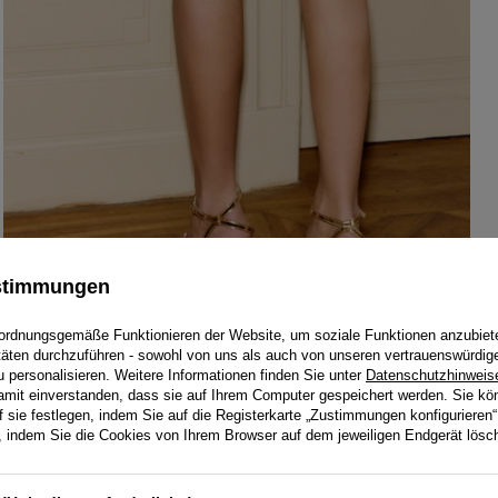
ustimmungen
ordnungsgemäße Funktionieren der Website, um soziale Funktionen anzubiet
itäten durchzuführen - sowohl von uns als auch von unseren vertrauenswürdig
personalisieren. Weitere Informationen finden Sie unter
Datenschutzhinweis
damit einverstanden, dass sie auf Ihrem Computer gespeichert werden. Sie kö
f sie festlegen, indem Sie auf die Registerkarte „Zustimmungen konfigurieren“
en, indem Sie die Cookies von Ihrem Browser auf dem jeweiligen Endgerät lösc