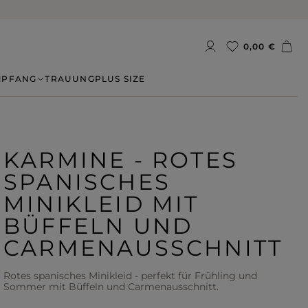
0,00 €
MPFANG
TRAUUNG
PLUS SIZE
KARMINE - ROTES
SPANISCHES
MINIKLEID MIT
BÜFFELN UND
CARMENAUSSCHNITT
Rotes spanisches Minikleid - perfekt für Frühling und
Sommer mit Büffeln und Carmenausschnitt.