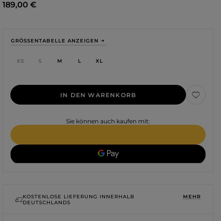
189,00 €
GRÖSSENTABELLE ANZEIGEN
XS
S
M
L
XL
IN DEN WARENKORB
Sie können auch kaufen mit:
Farbe
ROTE
SCHWARZE
BEIGE
KOSTENLOSE LIEFERUNG INNERHALB
MEHR
WEISSE
DEUTSCHLANDS
BLAUE
GRÜNE