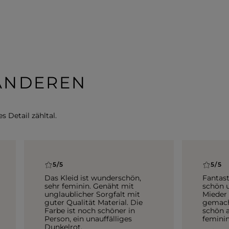
 ANDEREN
s Detail zähltal.
5/5
5/5
Das Kleid ist wunderschön,
Fantast
sehr feminin. Genäht mit
schön u
unglaublicher Sorgfalt mit
Mieder 
guter Qualität Material. Die
gemacht
Farbe ist noch schöner in
schön a
Person, ein unauffälliges
feminin
Dunkelrot.