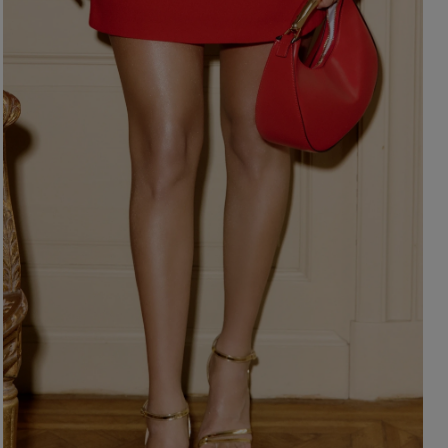
OHNE AUSSCHNITT
HERBSTKLEIDER
ER
ASYMMETRISCHER
CARMEN
Länge
Ärmel / Träger
MINI
MIDI
OHNE TRÄGER
MAXI
MIT TRÄGERN