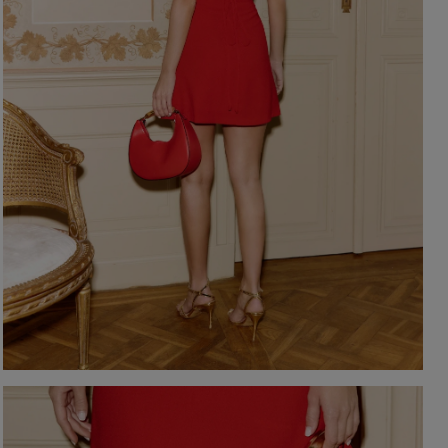
EIGEN
KARIERTE KLEIDER
Ausschnitt
TAILLIERTES KLEID
PAILLETTENKLEID
AM RÜCKEN
AMERIKANISCHER
QUADRAT
Saison / Stoff
R
U-BOOT
V-AUSSCHNITT
SOMMERKLEIDER
KARO
FRÜHLINGSKLEIDER