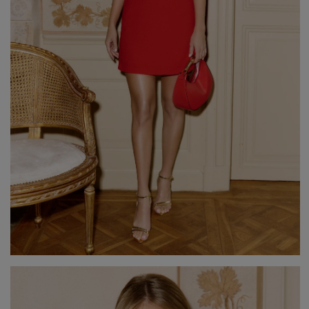
Beliebte Kategorien
NEUHEITEN
ZUR HOCHZEIT
BESTSELLER
ALLE ANZ
Stil
PARTYKLEIDER
BOHO
JEANSKLEIDER
TRAUUNG
COCTAILKLEIDER
TAUFE
SPITZENKLEIDER
ALLTAG
FIGURBETONTE KLEIDE
DATE
ELEGANTE KLEIDER
VALENTINSTAG
AUSGESTELLTE KLEIDER
ABSCHLUSSBALL
FORMELLE KLEIDER