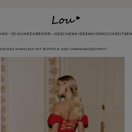
14 TAGE RÜCKGABE OHNE ANGABE VON GRÜNDEN
UNG
SCHUHE
ZUBEHÖR
GESCHENKIDEEN
KIDS
HOCHZEITSE
NISCHES MINIKLEID MIT BÜFFELN UND CARMENAUSSCHNITT