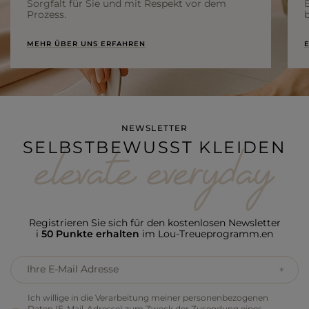
Sorgfalt für Sie und mit Respekt vor dem
Prozess.
b
MEHR ÜBER UNS ERFAHREN
E
NEWSLETTER
SELBSTBEWUSST KLEIDEN
Registrieren Sie sich für den kostenlosen Newsletter
i
50 Punkte erhalten
im Lou-Treueprogramm.en
Ihre E-Mail Adresse
Ich willige in die Verarbeitung meiner personenbezogenen
Daten (E-Mail-Adresse) zum Zweck der Zusendung eines