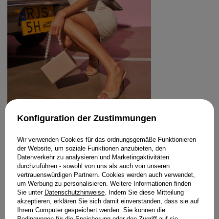
Konfiguration der Zustimmungen
ZUHAL – LACK-STILETTOS MIT
TRANSPARENTEM RIEMEN
Wir verwenden Cookies für das ordnungsgemäße Funktionieren
219,00 €
der Website, um soziale Funktionen anzubieten, den
Datenverkehr zu analysieren und Marketingaktivitäten
GRÖSSE
durchzuführen - sowohl von uns als auch von unseren
WÄHLEN SIE DIE OPTION
vertrauenswürdigen Partnern. Cookies werden auch verwendet,
um Werbung zu personalisieren. Weitere Informationen finden
Sie unter
Datenschutzhinweise
. Indem Sie diese Mitteilung
STYLING KAUFEN
akzeptieren, erklären Sie sich damit einverstanden, dass sie auf
Ihrem Computer gespeichert werden. Sie können die
Bedingungen für die Speicherung oder den Zugriff auf sie