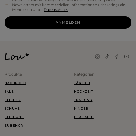
Newsletters mit kommerziellen Informationen (Marketing) ein.
Mehr lesen unter
Datenschutz.
ANMELDEN
Produkte
Kategorien
NACHRICHT
TÄGLICH
SALE
HOCHZEIT
KLEIDER
TRAUUNG
SCHUHE
KINDER
KLEIDUNG
PLUS SIZE
ZUBEHÖR