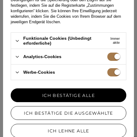
festlegen, indem Sie auf die Registerkarte „Zustimmungen
konfigurieren“ klicken. Sie können Ihre Einwilligung jederzeit
HINTERLASSEN SIE IHR FEEDBACK
widerrufen, indem Sie die Cookies von Ihrem Browser auf dem
TEILEN SIE IHRE MEINUNG
jeweiligen Endgerät löschen.
MIT ANDEREN
Funktionale Cookies (Unbedingt
Immer
Jede Meinung hilft anderen Kundinnen bei der Auswahl.
erforderliche)
aktiv
Wenn Sie dieses Modell getragen haben, teilen Sie bitte Ihre
Eindrücke mit - jedes Detail zähltal.
Analytics-Cookies
Werbe-Cookies
IHRE MEINUNG HINZUFÜGEN
Für Ihre Bewertung erhalten Sie
15 Pkt.
in unserem Treueprogramm.
ICH BESTÄTIGE ALLE
ICH BESTÄTIGE DIE AUSGEWÄHLTE
IN EINER ÄHNLICHEN FARBE
ICH LEHNE ALLE