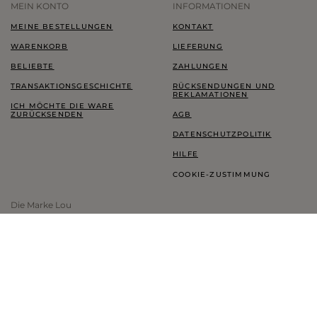
MEIN KONTO
INFORMATIONEN
MEINE BESTELLUNGEN
KONTAKT
WARENKORB
LIEFERUNG
BELIEBTE
ZAHLUNGEN
TRANSAKTIONSGESCHICHTE
RÜCKSENDUNGEN UND
REKLAMATIONEN
ICH MÖCHTE DIE WARE
ZURÜCKSENDEN
AGB
DATENSCHUTZPOLITIK
HILFE
COOKIE-ZUSTIMMUNG
Die Marke Lou
LOOKBOOK
TREUEPROGRAMM
THINK GREEN
BLOG
SHOWROOM LOU