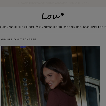
14 TAGE RÜCKGABE OHNE ANGABE VON GRÜNDEN
UNG
SCHUHE
ZUBEHÖR
GESCHENKIDEEN
KIDS
HOCHZEITSE
MINIKLEID MIT SCHÄRPE