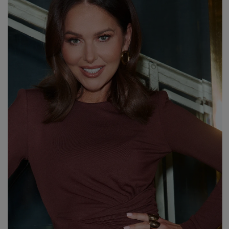
WEIHNACHTEN
ASYMMETRISCHE KLEID
SILVESTER
STRICKKLEIDER
KOMMUNION
MIT RÜSCHEN
VELOURS
Art
MIT SCHÖSSCHEN
SPANISCHE KLEIDER
CASUAL - KLEIDER
PASTELLKLEIDER
ABENDKLEIDER
BROKATKLEIDER
ALLES ANZEIGEN
ENTDECKEN SIE DIE NEUHEITEN