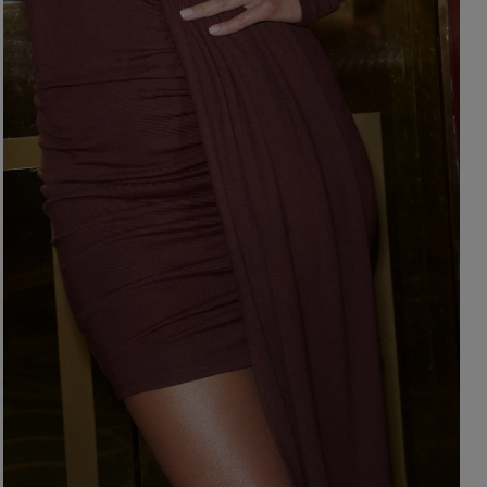
OHNE AUSSCHNITT
HERBSTKLEIDER
ER
ASYMMETRISCHER
CARMEN
Länge
Ärmel / Träger
MINI
MIDI
OHNE TRÄGER
MAXI
MIT TRÄGERN