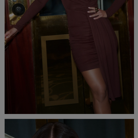
Beliebte Kategorien
NEUHEITEN
ZUR HOCHZEIT
BESTSELLER
ALLE ANZ
Stil
PARTYKLEIDER
BOHO
JEANSKLEIDER
TRAUUNG
COCTAILKLEIDER
TAUFE
SPITZENKLEIDER
ALLTAG
FIGURBETONTE KLEIDE
DATE
ELEGANTE KLEIDER
VALENTINSTAG
AUSGESTELLTE KLEIDER
ABSCHLUSSBALL
FORMELLE KLEIDER