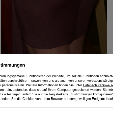
ustimmungen
ordnungsgemäße Funktionieren der Website, um soziale Funktionen anzubiet
itäten durchzuführen - sowohl von uns als auch von unseren vertrauenswürdig
personalisieren. Weitere Informationen finden Sie unter
Datenschutzhinweis
damit einverstanden, dass sie auf Ihrem Computer gespeichert werden. Sie kö
f sie festlegen, indem Sie auf die Registerkarte „Zustimmungen konfigurieren“
en, indem Sie die Cookies von Ihrem Browser auf dem jeweiligen Endgerät lösc