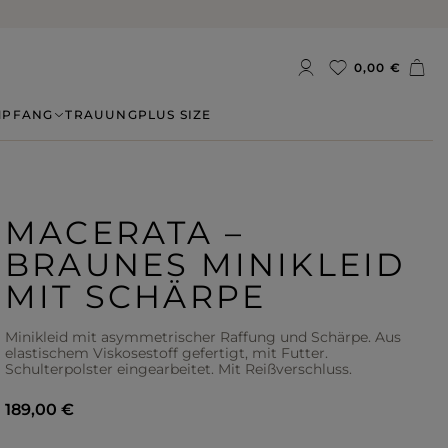
0,00 €
MPFANG
TRAUUNG
PLUS SIZE
MACERATA –
BRAUNES MINIKLEID
MIT SCHÄRPE
Minikleid mit asymmetrischer Raffung und Schärpe. Aus
elastischem Viskosestoff gefertigt, mit Futter.
Schulterpolster eingearbeitet. Mit Reißverschluss.
189,00 €