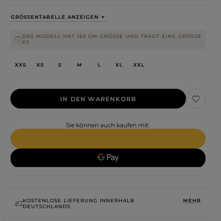
GRÖSSENTABELLE ANZEIGEN
DAS MODELL HAT 163 CM GRÖSSE UND TRÄGT EINE GRÖSSE XS
XXS
XS
S
M
L
XL
XXL
IN DEN WARENKORB
Sie können auch kaufen mit:
Farbe
ROTE
SCHWARZE
BEIGE
WEISSE
KOSTENLOSE LIEFERUNG INNERHALB
MEHR
DEUTSCHLANDS
BLAUE
GRÜNE