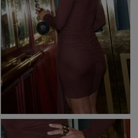
EIGEN
KARIERTE KLEIDER
Ausschnitt
TAILLIERTES KLEID
PAILLETTENKLEID
AM RÜCKEN
AMERIKANISCHER
QUADRAT
Saison / Stoff
R
U-BOOT
V-AUSSCHNITT
SOMMERKLEIDER
KARO
FRÜHLINGSKLEIDER