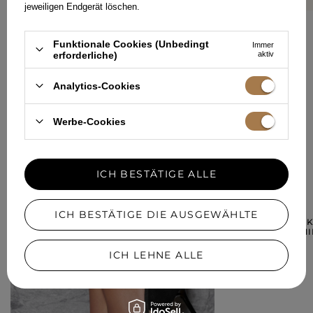
jeweiligen Endgerät löschen.
Funktionale Cookies (Unbedingt
Immer
erforderliche)
aktiv
IHRE MEINUNG HINZUFÜGEN
Analytics-Cookies
Für Ihre Bewertung erhalten Sie
15 Pkt.
in unserem Treueprogramm.
Werbe-Cookies
ICH BESTÄTIGE ALLE
IN EINER ÄHNLICHEN FARBE
ICH BESTÄTIGE DIE AUSGEWÄHLTE
CYNTHIA BLACK
SCHWARZER MIN
219,00 €
ICH LEHNE ALLE