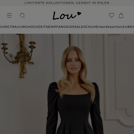
LIMITIERTE KOLLEKTIONEN, GENÄHT IN POLEN
IDUNG
TRAUUNG
HOCHZEITSEMPFANG
KIDS
SALE
SCHUHE
Handtaschen
ZUBE