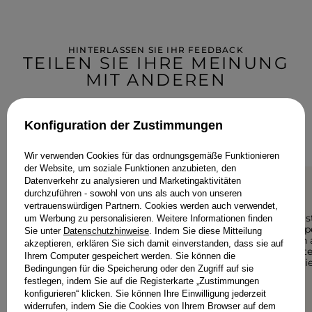
HINTERLASSEN SIE IHR FEEDBACK
TEILEN SIE IHRE MEINUNG
MIT ANDEREN
Jede Meinung hilft anderen Kundinnen bei der Auswahl.
Wenn Sie dieses Modell getragen haben, teilen Sie bitte Ihre
Konfiguration der Zustimmungen
Eindrücke mit - jedes Detail zähltal.
Wir verwenden Cookies für das ordnungsgemäße Funktionieren
der Website, um soziale Funktionen anzubieten, den
Datenverkehr zu analysieren und Marketingaktivitäten
durchzuführen - sowohl von uns als auch von unseren
5/5
5/5
vertrauenswürdigen Partnern. Cookies werden auch verwendet,
Das Kleid ist wunderschön,
Das Kleid i
um Werbung zu personalisieren. Weitere Informationen finden
liegt perfekt. Es glänzt
Person, su
Sie unter
Datenschutzhinweise
. Indem Sie diese Mitteilung
wunderschön. Schön belichtet
freue mich 
akzeptieren, erklären Sie sich damit einverstanden, dass sie auf
das Dekolleté, Riemen auf
Weihnachten
Ihrem Computer gespeichert werden. Sie können die
Gummibänder, nicht nach
immer L die
Bedingungen für die Speicherung oder den Zugriff auf sie
unten fallen. Unglaublich
M.
festlegen, indem Sie auf die Registerkarte „Zustimmungen
bequem.
ANONIM
konfigurieren“ klicken. Sie können Ihre Einwilligung jederzeit
ANONIM
widerrufen, indem Sie die Cookies von Ihrem Browser auf dem