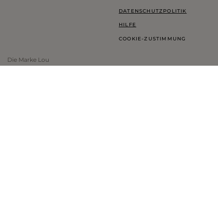
DATENSCHUTZPOLITIK
HILFE
COOKIE-ZUSTIMMUNG
Die Marke Lou
LOOKBOOK
TREUEPROGRAMM
THINK GREEN
BLOG
SHOWROOM LOU
INFORMATIONEN ZUR MARKE
LAND UND WÄHRUNG:
DEUTSCHLAND
- €
UNTERSTÜTZTE ZAHLUNGSMETHODEN: