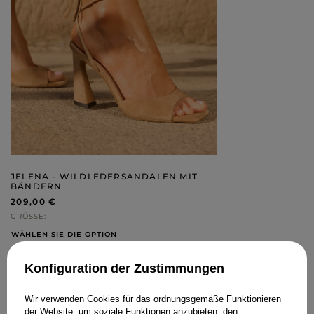
JELENA - WILDLEDERSANDALEN MIT
BÄNDERN
209,00 €
GRÖSSE
WÄHLEN SIE DIE OPTION
STYLING KAUFEN
Konfiguration der Zustimmungen
Wir verwenden Cookies für das ordnungsgemäße Funktionieren
der Website, um soziale Funktionen anzubieten, den