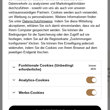
Datenverkehr zu analysieren und Marketingaktivitäten
durchzuführen - sowohl von uns als auch von unseren
HINTERLASSEN SIE IHR FEEDBACK
TEILEN SIE IHRE MEINUNG
vertrauenswürdigen Partnern. Cookies werden auch verwendet,
um Werbung zu personalisieren. Weitere Informationen finden
MIT ANDEREN
Sie unter
Datenschutzhinweise
. Indem Sie diese Mitteilung
akzeptieren, erklären Sie sich damit einverstanden, dass sie auf
Ihrem Computer gespeichert werden. Sie können die
Jede Meinung hilft anderen Kundinnen bei der Auswahl.
Wenn Sie dieses Modell getragen haben, teilen Sie bitte Ihre
Bedingungen für die Speicherung oder den Zugriff auf sie
Eindrücke mit - jedes Detail zähltal.
festlegen, indem Sie auf die Registerkarte „Zustimmungen
konfigurieren“ klicken. Sie können Ihre Einwilligung jederzeit
widerrufen, indem Sie die Cookies von Ihrem Browser auf dem
jeweiligen Endgerät löschen.
5/5
5/5
Funktionale Cookies (Unbedingt
Immer
Schönes Kleid ❤️‍
Set super, p
erforderliche)
aktiv
Urlaub, für
ANONIM
separat get
Analytics-Cookies
Empfohlen.
ANONIM
Werbe-Cookies