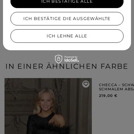
ICH BESTÄTIGE ALLE
ICH BESTÄTIGE DIE AUSGEWÄHLTE
IHRE MEINUNG HINZUFÜGEN
Für Ihre Bewertung erhalten Sie
15 Pkt.
in unserem Treueprogramm.
ICH LEHNE ALLE
IN EINER ÄHNLICHEN FARBE
CHECCA – SCH
SCHMALEM ABS
219,00 €