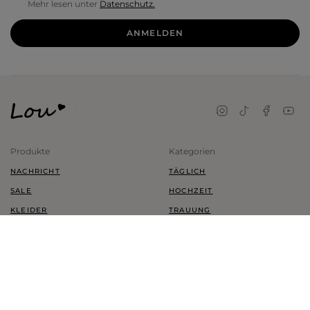
Mehr lesen unter
Datenschutz.
ANMELDEN
Produkte
Kategorien
NACHRICHT
TÄGLICH
SALE
HOCHZEIT
KLEIDER
TRAUUNG
SCHUHE
KINDER
KLEIDUNG
PLUS SIZE
ZUBEHÖR
MEIN KONTO
INFORMATIONEN