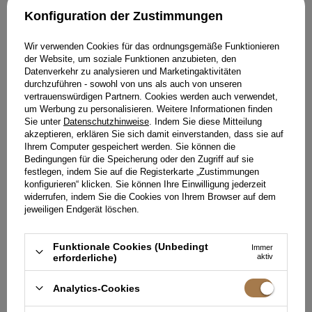
Konfiguration der Zustimmungen
Wir verwenden Cookies für das ordnungsgemäße Funktionieren
der Website, um soziale Funktionen anzubieten, den
Datenverkehr zu analysieren und Marketingaktivitäten
durchzuführen - sowohl von uns als auch von unseren
vertrauenswürdigen Partnern. Cookies werden auch verwendet,
um Werbung zu personalisieren. Weitere Informationen finden
Sie unter
Datenschutzhinweise
. Indem Sie diese Mitteilung
akzeptieren, erklären Sie sich damit einverstanden, dass sie auf
Ihrem Computer gespeichert werden. Sie können die
Bedingungen für die Speicherung oder den Zugriff auf sie
festlegen, indem Sie auf die Registerkarte „Zustimmungen
RICH - VERGOLDETE STAHLOHRRINGE
konfigurieren“ klicken. Sie können Ihre Einwilligung jederzeit
49,00 €
widerrufen, indem Sie die Cookies von Ihrem Browser auf dem
GRÖSSE
jeweiligen Endgerät löschen.
IN DEN WARENKORB
Funktionale Cookies (Unbedingt
Immer
STYLING KAUFEN
erforderliche)
aktiv
Analytics-Cookies