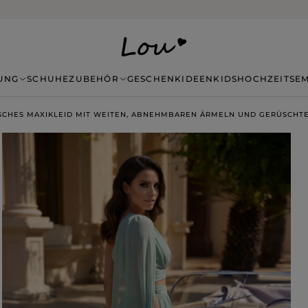
14 TAGE RÜCKGABE OHNE ANGABE VON GRÜNDEN
UNG
SCHUHE
ZUBEHÖR
GESCHENKIDEEN
KIDS
HOCHZEITSE
SCHES MAXIKLEID MIT WEITEN, ABNEHMBAREN ÄRMELN UND GERÜSCHT