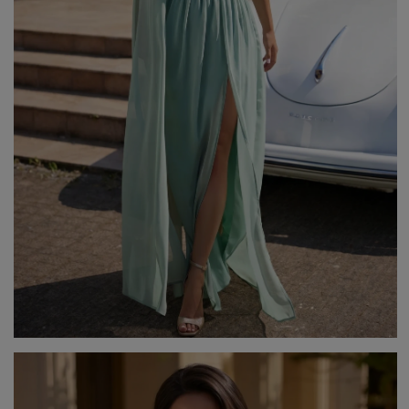
Beliebte Kategorien
NEUHEITEN
ZUR HOCHZEIT
BESTSELLER
ALLE ANZ
Stil
PARTYKLEIDER
BOHO
JEANSKLEIDER
TRAUUNG
COCTAILKLEIDER
TAUFE
SPITZENKLEIDER
ALLTAG
FIGURBETONTE KLEIDE
DATE
ELEGANTE KLEIDER
VALENTINSTAG
AUSGESTELLTE KLEIDER
ABSCHLUSSBALL
FORMELLE KLEIDER