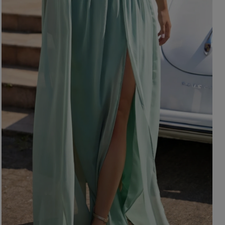
OHNE AUSSCHNITT
HERBSTKLEIDER
ER
ASYMMETRISCHER
CARMEN
Länge
Ärmel / Träger
MINI
MIDI
OHNE TRÄGER
MAXI
MIT TRÄGERN