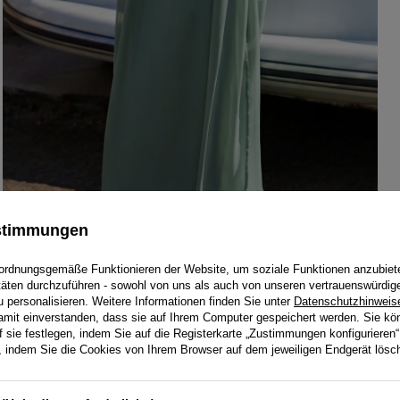
ustimmungen
ordnungsgemäße Funktionieren der Website, um soziale Funktionen anzubiet
itäten durchzuführen - sowohl von uns als auch von unseren vertrauenswürdig
personalisieren. Weitere Informationen finden Sie unter
Datenschutzhinweis
damit einverstanden, dass sie auf Ihrem Computer gespeichert werden. Sie kö
f sie festlegen, indem Sie auf die Registerkarte „Zustimmungen konfigurieren“
en, indem Sie die Cookies von Ihrem Browser auf dem jeweiligen Endgerät lösc