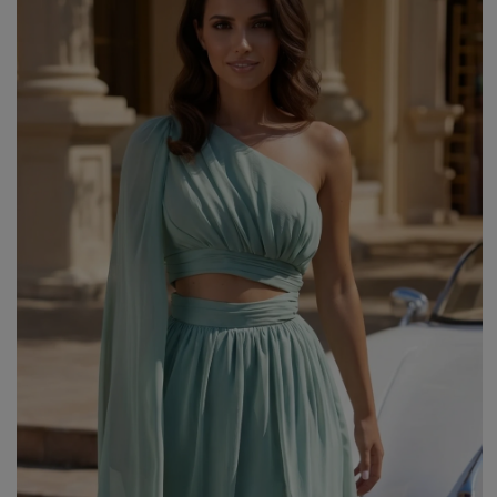
WEIHNACHTEN
ASYMMETRISCHE KLEID
SILVESTER
STRICKKLEIDER
KOMMUNION
MIT RÜSCHEN
VELOURS
Art
MIT SCHÖSSCHEN
SPANISCHE KLEIDER
CASUAL - KLEIDER
PASTELLKLEIDER
ABENDKLEIDER
BROKATKLEIDER
ALLES ANZEIGEN
ENTDECKEN SIE DIE NEUHEITEN