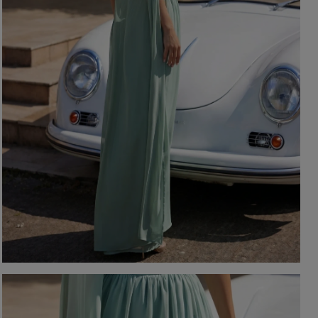
EIGEN
KARIERTE KLEIDER
Ausschnitt
TAILLIERTES KLEID
PAILLETTENKLEID
AM RÜCKEN
AMERIKANISCHER
QUADRAT
Saison / Stoff
R
U-BOOT
V-AUSSCHNITT
SOMMERKLEIDER
KARO
FRÜHLINGSKLEIDER