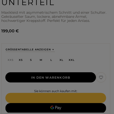
UNTERTEIL
Maxikleid mit asymmetrischem Schnitt und einer Schulter.
Gekräuselter Saum, lockere, abnehmbare Ärmel,
hochwertiger Kreppstoff. Perfekt für jeden Anlass.
199,00 €
GRÖSSENTABELLE ANZEIGEN
XXS
XS
S
M
L
XL
XXL
IN DEN WARENKORB
Farbe
Sie können auch kaufen mit:
ROTE
SCHWARZE
BEIGE
WEISSE
BLAUE
GRÜNE