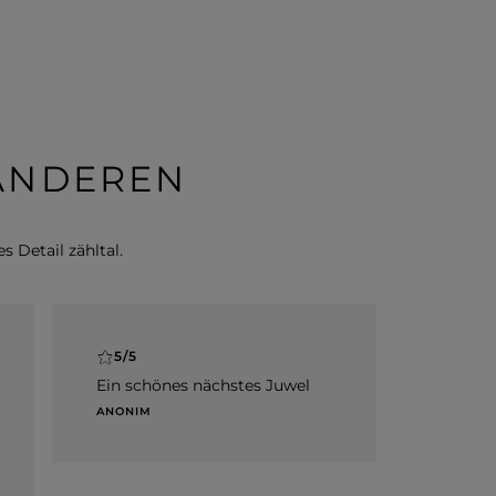
 ANDEREN
s Detail zähltal.
5/5
Ein schönes nächstes Juwel
ANONIM