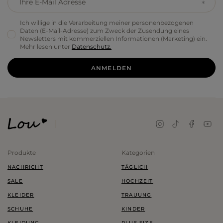
Ihre E-Mail Adresse
Ich willige in die Verarbeitung meiner personenbezogenen
Daten (E-Mail-Adresse) zum Zweck der Zusendung eines
Newsletters mit kommerziellen Informationen (Marketing) ein.
Mehr lesen unter
Datenschutz.
ANMELDEN
Produkte
Kategorien
NACHRICHT
TÄGLICH
SALE
HOCHZEIT
KLEIDER
TRAUUNG
SCHUHE
KINDER
KLEIDUNG
PLUS SIZE