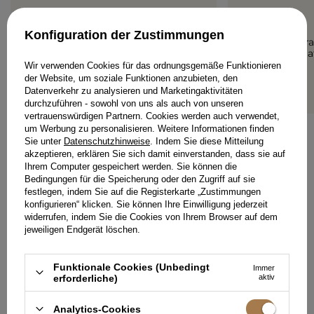
5/5
5/5
Konfiguration der Zustimmungen
Ein tolles Set, das ich von
Schöner Tra
ganzem Herzen empfehle
schönes Mat
Farbe.
Wir verwenden Cookies für das ordnungsgemäße Funktionieren
ANONIM
der Website, um soziale Funktionen anzubieten, den
ANONIM
Datenverkehr zu analysieren und Marketingaktivitäten
durchzuführen - sowohl von uns als auch von unseren
vertrauenswürdigen Partnern. Cookies werden auch verwendet,
um Werbung zu personalisieren. Weitere Informationen finden
Sie unter
Datenschutzhinweise
. Indem Sie diese Mitteilung
akzeptieren, erklären Sie sich damit einverstanden, dass sie auf
Ihrem Computer gespeichert werden. Sie können die
Bedingungen für die Speicherung oder den Zugriff auf sie
festlegen, indem Sie auf die Registerkarte „Zustimmungen
konfigurieren“ klicken. Sie können Ihre Einwilligung jederzeit
IHRE MEINUNG HINZUFÜGEN
widerrufen, indem Sie die Cookies von Ihrem Browser auf dem
jeweiligen Endgerät löschen.
Für Ihre Bewertung erhalten Sie
15 Pkt.
in unserem Treueprogramm.
Funktionale Cookies (Unbedingt
Immer
erforderliche)
aktiv
Analytics-Cookies