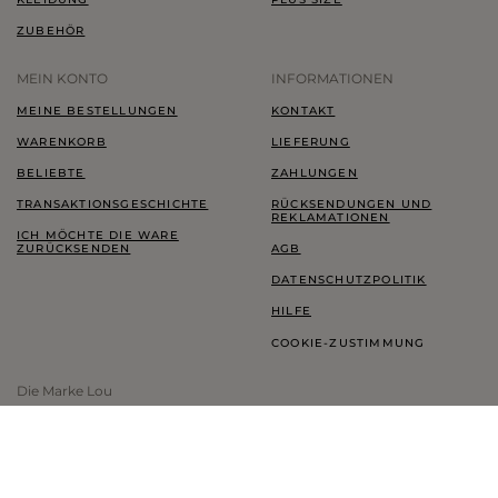
ZUBEHÖR
MEIN KONTO
INFORMATIONEN
MEINE BESTELLUNGEN
KONTAKT
WARENKORB
LIEFERUNG
BELIEBTE
ZAHLUNGEN
TRANSAKTIONSGESCHICHTE
RÜCKSENDUNGEN UND
REKLAMATIONEN
ICH MÖCHTE DIE WARE
ZURÜCKSENDEN
AGB
DATENSCHUTZPOLITIK
HILFE
COOKIE-ZUSTIMMUNG
Die Marke Lou
LOOKBOOK
TREUEPROGRAMM
THINK GREEN