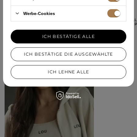
IN EINER ÄHNLICHEN FARBE
Werbe-Cookies
LUMIERE – HEL
DEKORATIVER 
229,00 €
ICH BESTÄTIGE ALLE
ICH BESTÄTIGE DIE AUSGEWÄHLTE
ICH LEHNE ALLE